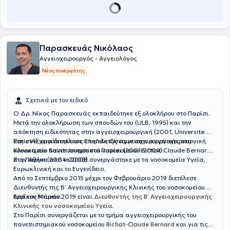
College of Physicians and Surgeons of Glasgow και μέλος της
European Society of Vascular Surgery, της Vascular Society of
Great Britain and Ireland, της Ελληνικής Αγγειοχειρουργικής
Εταιρείας, της Ελληνικής Χειρουργικής Εταιρείας και της Ελληνικής
Εταιρείας Ενδοσκοπικής Χειρουργικής.
Παρασκευάς Νικόλαος
Αγγειοχειρουργός - Αγγειολόγος
Νέος συνεργάτης
Σχετικά με τον ειδικό
Ο Δρ. Νίκος Παρασκευάς εκπαιδεύτηκε εξ ολοκλήρου στο Παρίσι.
Μετά την ολοκλήρωση των σπουδών του (ULB, 1995) και την
απόκτηση ειδικότητας στην αγγειοχειρουργική (2001, Universite
Paris VI), εργάστηκε ως επιμελητής αγγειοχειρουργικής στο
Στη συνέχεια διετέλεσε Chef de Clinique στην αγγειοχειρουργική
νοσοκομείο Saint-Joseph στο Παρίσι (2001-2004).
Κλινική του πανεπιστημιακού νοσοκομείου Bichat-Claude Bernard
στο Παρίσι (2004-2008).
Στην Αθήνα από το 2008 συνεργάστηκε με τα νοσοκομεία Υγεία,
Ευρωκλινική και το Ευγενίδειο.
Από το Σεπτέμβριο 2015 μέχρι τον Φεβρουάριο 2019 διετέλεσε
Διευθυντής της Β’ Αγγειοχειρουργικής Κλινικής του νοσοκομείου
Ερρίκος Ντυνάν.
Από τον Μάρτιο 2019 είναι
Διευθυντής της Β’ Αγγειοχειρουργικής
Κλινικής του νοσοκομείου Υγεία
.
Στο Παρίσι συνεργάζεται με το τμήμα αγγειοχειρουργικής του
πανεπιστημιακού νοσοκομείου
Bichat-Claude Bernard
και για τις