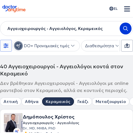
doctoranytime
EL
Αγγειοχειρουργός - Αγγειολόγος, Κεραμεικός
DO+ Προνομιακές τιμές
Διαθεσιμότητα
Υ
40
Αγγειοχειρουργοί - Αγγειολόγοι κοντά στον
Κεραμεικό
Δεν βρέθηκαν Αγγειοχειρουργοί - Αγγειολόγοι με online
ραντεβού στον Κεραμεικό, αλλά σε κοντινές περιοχές.
Αττική
Αθήνα
Κεραμεικός
Γκάζι
Μεταξουργείο
Δημόπουλος Χρίστος
Αγγειοχειρουργός - Αγγειολόγος
Dr., MD, MHBA, PhD