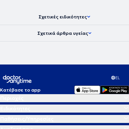
Master (2012) στην Ιατρική Σχολή του Πανεπιστημίου Αθηνών, που
τελείωσε με "Άριστα". Στο παραπάνω Διακρατικό Μεταπτυχιακό
Πρόγραμμα "Ενδαγγειακές Τεχνικές" είναι προσκεκλημένος
Σχετικές ειδικότητες
Καθηγητής, παρουσιάζοντας ότι νεώτερο υπάρχει από κλινικές
μελέτες και ενδιαφέροντα περιστατικά σχετικά με την Ενδαγγειακή
αποκατάσταση Ανευρυσμάτων Κοιλιακής Αορτής.
Σχετικά άρθρα υγείας
EL
Κατέβασε το app
Περιοχές
Ειδικότητες
Παθήσεις/Υπηρεσίες