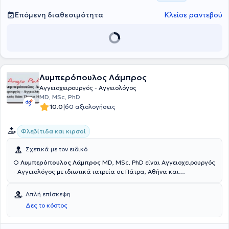
Επόμενη διαθεσιμότητα
Κλείσε ραντεβού
Λυμπερόπουλος Λάμπρος
Αγγειοχειρουργός - Αγγειολόγος
MD, MSc, PhD
|
10.0
60 αξιολογήσεις
Φλεβίτιδα και κιρσοί
Σχετικά με τον ειδικό
Ο
Λυμπερόπουλος Λάμπρος
MD, MSc, PhD είναι Αγγειοχειρουργός
- Αγγειολόγος με ιδιωτικά ιατρεία σε Πάτρα, Αθήνα και
Κυπαρισσία Μεσσηνίας. Ο γιατρός είναι Επιμελητής στο Saint
Thomas Hospital του Λονδίνου. Διαθέτει ιδιαίτερη εμπειρία στην
Απλή επίσκεψη
ανώδυνη θεραπεία φλεβικών παθήσεων με laser και στον έλεγχο
Δες το κόστος
κυκλοφορικού συστήματος με την χρήση dopler και triplex. Στο
ιατρείο πραγματοποιούνται όλες οι σύγχρονες τεχνικές για τις
φλέβες και αντιμετωπίζονται παθήσεις φλεβών και αρτηριών,