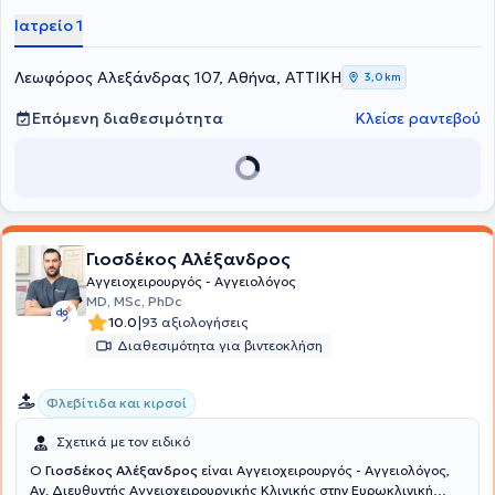
κιρσοί, ευρυαγγείες, ανευρύσματα, λεφοιδήματα και θρομβώσεις.
Ιατρείο 1
Επιπλέον, πραγματοποιούνται επεμβάσεις για νεφροπαθείς, αλλά
και ενδοαγγειακές τεχνικές.
Λεωφόρος Αλεξάνδρας 107, Αθήνα, ΑΤΤΙΚΗ
3,0 km
Επόμενη διαθεσιμότητα
Κλείσε ραντεβού
Γιοσδέκος Αλέξανδρος
Αγγειοχειρουργός - Αγγειολόγος
MD, MSc, PhDc
|
10.0
93 αξιολογήσεις
Διαθεσιμότητα για βιντεοκλήση
Φλεβίτιδα και κιρσοί
Σχετικά με τον ειδικό
Ο
Γιοσδέκος Αλέξανδρος
είναι Αγγειοχειρουργός - Αγγειολόγος,
Αν. Διευθυντής Αγγειοχειρουργικής Κλινικής στην Ευρωκλινική