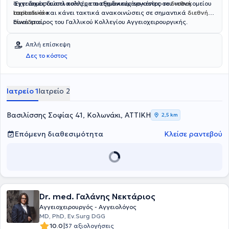
αγγειακές δυσπλασίες με το εξειδικευμένο κέντρο του νοσοκομείου
‘Εχει δημοσιεύσει πολλές επιστημονικές εργασίες σε
διεθνή
Lariboisière
περιοδικά
και κάνει τακτικά ανακοινώσεις σε σημαντικά
.
διεθνή
συνέδρια
Είναι εταίρος του Γαλλικού Κολλεγίου Αγγειοχειρουργικής.
.
Απλή επίσκεψη
Δες το κόστος
Ιατρείο 1
Ιατρείο 2
Βασιλίσσης Σοφίας 41, Κολωνάκι, ΑΤΤΙΚΗ
2,5 km
Επόμενη διαθεσιμότητα
Κλείσε ραντεβού
Dr. med. Γαλάνης Νεκτάριος
Αγγειοχειρουργός - Αγγειολόγος
MD, PhD, Ev.Surg DGG
|
10.0
37 αξιολογήσεις