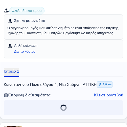
ασφαλέστερη.
Φλεβίτιδα και κιρσοί
Σχετικά με τον ειδικό
Ο Αγγειοχειρουργός
Πουλακίδας Δημήτριος
είναι απόφοιτος της Ιατρικής
Σχολής του Πανεπιστημίου Πατρών. Εργάσθηκε ως ιατρός υπηρεσίας
υπαίθρου στη Γ.Ν. Σπάρτης, στο αγροτικό ιατρείο του Πύργου Δυρρού
και στο Κέντρο Υγείας της Αρεόπολης. Εκπαιδεύτηκε στη Γενική
Απλή επίσκεψη
Χειρουργική στο Νοσοκομείο Ευαγγελισμός. Κατόπιν συνέχισε την
Δες το κόστος
ειδίκευσή του στην Αγγειοχειρουργική, στα Νοσοκομεία Ερυθρός Σταυρός
και Σισμανόγλειο, λαμβάνοντας τον τίτλο της ειδικότητάς του. Έχει λάβει
Μετεκπαίδευση στο Εθνικό Καποδιστριακό Πανεπιστήμιο Αθηνών στις
Ενδαγγειακές Τεχνικές. Ο Ιατρός διατηρεί ιδιωτικό ιατρείο στην Νέα
Ιατρείο 1
Σμύρνη και είναι Συνεργάτης των Νοσοκομείων Metropolitan και ΡΕΑ
Κωνσταντίνου Παλαιολόγου 4, Νέα Σμύρνη, ΑΤΤΙΚΗ
3,6 km
Επόμενη διαθεσιμότητα
Κλείσε ραντεβού