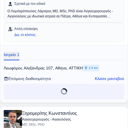
Σχετικά με τον ειδικό
Ο
Λυμπερόπουλος Λάμπρος
MD, MSc, PhD είναι Αγγειοχειρουργός -
Αγγειολόγος με ιδιωτικά ιατρεία σε Πάτρα, Αθήνα και Κυπαρισσία
Μεσσηνίας. Ο γιατρός είναι Επιμελητής στο Saint Thomas Hospital του
Λονδίνου. Διαθέτει ιδιαίτερη εμπειρία στην ανώδυνη θεραπεία φλεβικών
Απλή επίσκεψη
παθήσεων με laser και στον έλεγχο κυκλοφορικού συστήματος με την
Δες το κόστος
χρήση dopler και triplex. Στο ιατρείο πραγματοποιούνται όλες οι
σύγχρονες τεχνικές για τις φλέβες και αντιμετωπίζονται παθήσεις φλεβών
και αρτηριών, κιρσοί, ευρυαγγείες, ανευρύσματα, λεφοιδήματα και
θρομβώσεις. Επιπλέον, πραγματοποιούνται επεμβάσεις για νεφροπαθείς,
Ιατρείο 1
αλλά και ενδοαγγειακές τεχνικές.
Λεωφόρος Αλεξάνδρας 107, Αθήνα, ΑΤΤΙΚΗ
2,5 km
Επόμενη διαθεσιμότητα
Κλείσε ραντεβού
Ξηρομερίτης Κωνσταντίνος
Αγγειοχειρουργός - Αγγειολόγος
MD, MSc, PhD