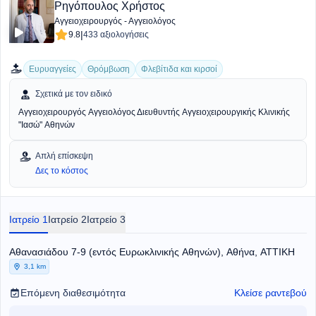
Ρηγόπουλος Χρήστος
Αγγειοχειρουργός - Αγγειολόγος
|
9.8
433 αξιολογήσεις
Ευρυαγγείες
Θρόμβωση
Φλεβίτιδα και κιρσοί
Σχετικά με τον ειδικό
Αγγειοχειρουργός Αγγειολόγος Διευθυντής Αγγειοχειρουργικής Κλινικής
"Ιασώ" Αθηνών
Απλή επίσκεψη
Δες το κόστος
Ιατρείο 1
Ιατρείο 2
Ιατρείο 3
Αθανασιάδου 7-9 (εντός Ευρωκλινικής Αθηνών), Αθήνα, ΑΤΤΙΚΗ
3,1 km
Επόμενη διαθεσιμότητα
Κλείσε ραντεβού