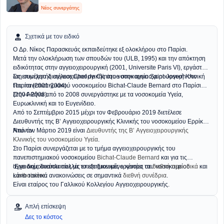
Νέος συνεργάτης
Σχετικά με τον ειδικό
Ο Δρ. Νίκος Παρασκευάς εκπαιδεύτηκε εξ ολοκλήρου στο Παρίσι.
Μετά την ολοκλήρωση των σπουδών του (ULB, 1995) και την απόκτηση
ειδικότητας στην αγγειοχειρουργική (2001, Universite Paris VI), εργάστηκε
ως επιμελητής αγγειοχειρουργικής στο νοσοκομείο Saint-Joseph στο
Στη συνέχεια διετέλεσε Chef de Clinique στην αγγειοχειρουργική Κλινική
Παρίσι (2001-2004).
του πανεπιστημιακού νοσοκομείου Bichat-Claude Bernard στο Παρίσι
(2004-2008).
Στην Αθήνα από το 2008 συνεργάστηκε με τα νοσοκομεία Υγεία,
Ευρωκλινική και το Ευγενίδειο.
Από το Σεπτέμβριο 2015 μέχρι τον Φεβρουάριο 2019 διετέλεσε
Διευθυντής της Β’ Αγγειοχειρουργικής Κλινικής του νοσοκομείου Ερρίκος
Ντυνάν.
Από τον Μάρτιο 2019 είναι
Διευθυντής της Β’ Αγγειοχειρουργικής
Κλινικής του νοσοκομείου Υγεία
.
Στο Παρίσι συνεργάζεται με το τμήμα αγγειοχειρουργικής του
πανεπιστημιακού νοσοκομείου
Bichat-Claude Bernard
και για τις
αγγειακές δυσπλασίες με το εξειδικευμένο κέντρο του νοσοκομείου
‘Εχει δημοσιεύσει πολλές επιστημονικές εργασίες σε
διεθνή περιοδικά
και
Lariboisière
κάνει τακτικά ανακοινώσεις σε σημαντικά
.
διεθνή συνέδρια
.
Είναι εταίρος του Γαλλικού Κολλεγίου Αγγειοχειρουργικής.
Απλή επίσκεψη
Δες το κόστος