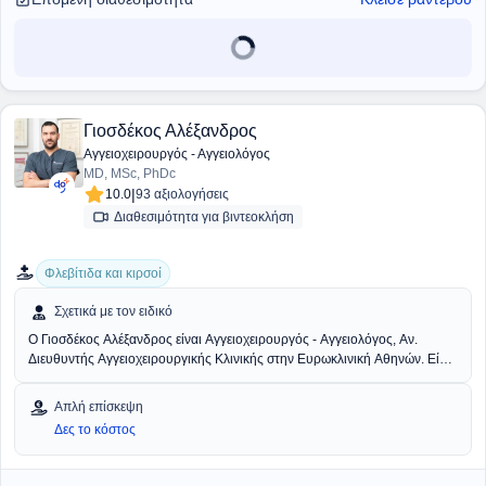
Glasgow και μέλος της European Society of Vascular Surgery, της
Vascular Society of Great Britain and Ireland, της Ελληνικής
Αγγειοχειρουργικής Εταιρείας, της Ελληνικής Χειρουργικής Εταιρείας και
της Ελληνικής Εταιρείας Ενδοσκοπικής Χειρουργικής.
Γιοσδέκος Αλέξανδρος
Αγγειοχειρουργός - Αγγειολόγος
MD, MSc, PhDc
|
10.0
93 αξιολογήσεις
Διαθεσιμότητα για βιντεοκλήση
Φλεβίτιδα και κιρσοί
Σχετικά με τον ειδικό
Ο
Γιοσδέκος Αλέξανδρος
είναι Αγγειοχειρουργός - Αγγειολόγος, Αν.
Διευθυντής Αγγειοχειρουργικής Κλινικής στην Ευρωκλινική Αθηνών. Είναι
απόφοιτος της Ιατρικής Σχολής Αθηνών (ΕΚΠΑ) και διατηρεί ιδιωτικό
ιατρείο στην οδό Βασ. Σοφιάς 104, στην Πλατεία Μαβίλη. Το 2016 μετέβη
Απλή επίσκεψη
στο Ηνωμένο Βασίλειο όπου ειδικεύθηκε στην Αγγειακή και Ενδαγγειακή
Δες το κόστος
Χειρουργική. Πιο συγκεκριμένα, εργάσθηκε αρχικά ως Clinical Fellow in
Vascular and Endovascular Surgery στο University Hospital of South
Manchester (06/2016-02/2017) και εν συνεχεία ως Senior Specialist