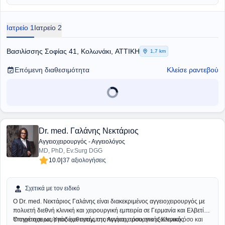
Ιατρείο 1
Ιατρείο 2
Βασιλίσσης Σοφίας 41, Κολωνάκι, ΑΤΤΙΚΗ
1,7 km
Επόμενη διαθεσιμότητα
Κλείσε ραντεβού
Dr. med. Γαλάνης Νεκτάριος
Αγγειοχειρουργός - Αγγειολόγος
MD, PhD, Ev.Surg DGG
|
10.0
37 αξιολογήσεις
Σχετικά με τον ειδικό
Ο Dr. med. Νεκτάριος Γαλάνης είναι διακεκριμένος αγγειοχειρουργός με
πολυετή διεθνή κλινική και χειρουργική εμπειρία σε Γερμανία και Ελβετία.
Υπηρέτησε ως Υποδιευθυντής της Αγγειοχειρουργικής Κλινικής
Ο αγγειοχειρουργός έχει πραγματοποιήσει, τόσο στο εξωτερικό όσο και