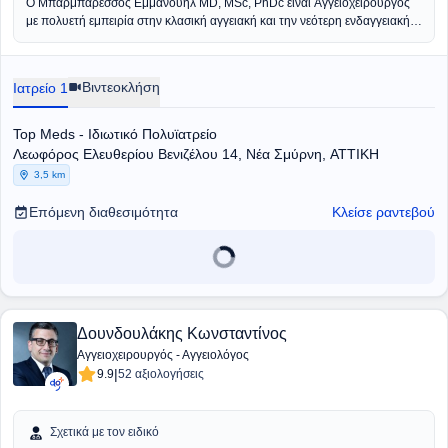
Ο
Μπαρμπαρέσσος Εμμανουήλ
MD, MSc, PhDc είναι
Αγγειοχειρουργός
με πολυετή εμπειρία στην κλασική αγγειακή και την νεότερη ενδαγγειακή
χειρουργική και διατηρεί ιδιωτικό ιατρείο εντός του Ιδιωτικού
Πολυϊατρείου Top Meds στην Νέα Σμύρνη. Είναι απόφοιτος του
Πανεπιστημίου Πατρών, ολοκλήρωσε την εκπαίδευση του στο Γενικό
Βιντεοκλήση
Ιατρείο 1
Νοσοκομείο Αθηνών «Γ. Γεννηματάς» όπου εργάστηκε στην συνέχεια ως
επικουρικός επιμελητής. Μετεκπαιδεύτηκε στο Ηνωμένο Βασίλειο, στο St.
George’s University Hospital καλύπτοντας ως κέντρο τραύματος και
Top Meds - Ιδιωτικό Πολυϊατρείο
αορτικής νόσου το νοτιοδυτικό Λονδίνο. Στα πλαίσια του παράλληλου
Λεωφόρος Ελευθερίου Βενιζέλου 14, Νέα Σμύρνη, ΑΤΤΙΚΗ
διδακτικού έργου έλαβε τον τίτλο του άμισθου Κλινικού Λέκτορα από το
3,5 km
St George’s University of London. Επιστρέφοντας στην Ελλάδα
εργάστηκε ως επικουρικός επιμελητής στο Πανεπιστημιακό Γενικό
Επόμενη διαθεσιμότητα
Κλείσε ραντεβού
Νοσοκομείο Πατρών. Είναι υποψήφιος Διδάκτορας του Πανεπιστημίου
Πατρών και κάτοχος δύο Μεταπτυχιακών Τίτλων. Διαθέτει άδεια εκτέλεσης
Αγγειακών Υπερήχων (Triplex) και συνεχίζει αδιάκοπα το επιστημονικό
έργο με συμμετοχή σε κλινικές μελέτες, συγγραφή επιστημονικών άρθρων
και ομιλίες σε Αγγειοχειρουργικά συνέδρια.
Δουνδουλάκης Κωνσταντίνος
Αγγειοχειρουργός - Αγγειολόγος
|
9.9
52 αξιολογήσεις
Σχετικά με τον ειδικό