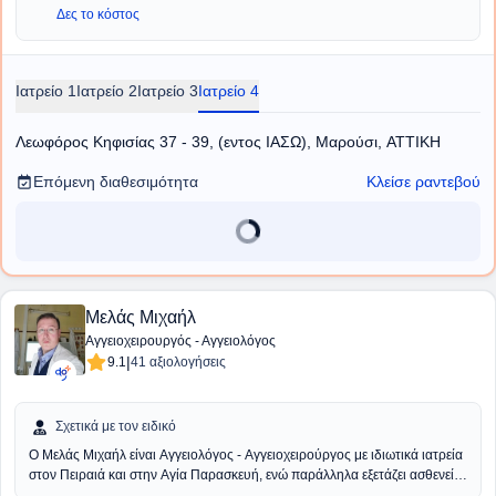
Διδάκτωρ της Ιατρικής Σχολής του Πανεπιστημίου Αθηνών. Έχει
Δες το κόστος
συμμετάσχει σε πληθώρα Ελληνικών και Διεθνών συνεδρίων, με
παρουσίαση εργασιών και βραβεύσεις. Ασχολείται ενεργά με τη συγγραφή
μελετών και έχει ιδιαίτερο ενδιαφέρον στη διενέργεια μετα-αναλύσεων που
Ιατρείο 1
Ιατρείο 2
Ιατρείο 3
Ιατρείο 4
έχουν δημοσιευτεί στα πιο έγκυρα Αγγειοχειρουργικά περιοδικά διεθνώς.
Επέστρεψε στην Ελλάδα το 2020 και κατέχει θέση Αν. Διευθυντή
Αγγειοχειρουργικής στην Ευρωκλινική Αθηνών.
Λεωφόρος Κηφισίας 37 - 39, (εντος ΙΑΣΩ), Μαρούσι, ΑΤΤΙΚΗ
Επόμενη διαθεσιμότητα
Κλείσε ραντεβού
Μελάς Μιχαήλ
Αγγειοχειρουργός - Αγγειολόγος
|
9.1
41 αξιολογήσεις
Σχετικά με τον ειδικό
Ο
Μελάς Μιχαήλ
είναι Αγγειολόγος - Αγγειοχειρούργος με ιδιωτικά ιατρεία
στον Πειραιά και στην Αγία Παρασκευή, ενώ παράλληλα εξετάζει ασθενείς
στο Ιατρικό Περιστερίου και στη Βιοκλινική Αθηνών. Είναι κάτοχος