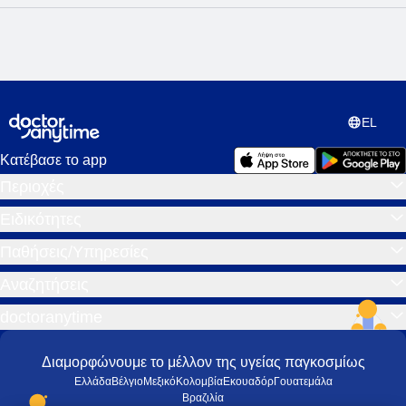
EL
Κατέβασε το app
Περιοχές
Ειδικότητες
Παθήσεις/Υπηρεσίες
Αναζητήσεις
doctoranytime
Διαμορφώνουμε το μέλλον της υγείας παγκοσμίως
Ελλάδα
Βέλγιο
Μεξικό
Κολομβία
Εκουαδόρ
Γουατεμάλα
Βραζιλία