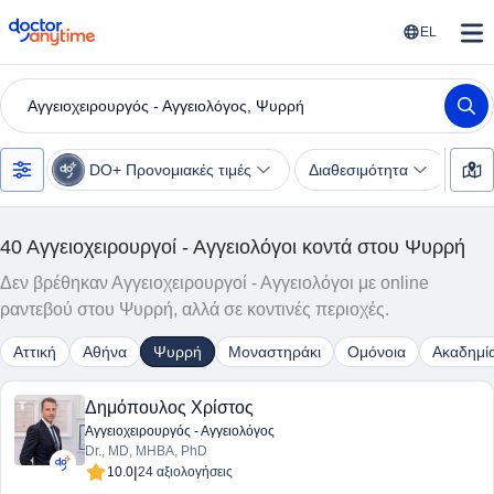
doctoranytime
EL
Αγγειοχειρουργός - Αγγειολόγος, Ψυρρή
DO+ Προνομιακές τιμές
Διαθεσιμότητα
Υπη
40
Αγγειοχειρουργοί - Αγγειολόγοι κοντά στου Ψυρρή
Δεν βρέθηκαν Αγγειοχειρουργοί - Αγγειολόγοι με online
ραντεβού στου Ψυρρή, αλλά σε κοντινές περιοχές.
Αττική
Αθήνα
Ψυρρή
Μοναστηράκι
Ομόνοια
Ακαδημί
Δημόπουλος Χρίστος
Αγγειοχειρουργός - Αγγειολόγος
Dr., MD, MHBA, PhD
|
10.0
24 αξιολογήσεις