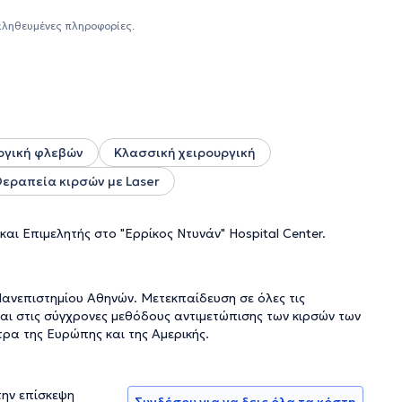
χειρουργικές τομές και τη γενική αναισθησία. Το 2002
ικής του Νοσοκομείου "Ερρίκος Ντυνάν" και στη συνέχεια
αληθευμένες πληροφορίες.
οσοκομείου ΙΚΑ. Το 2005 ανέλαβε ως Αναπληρωτής
16 έλαβε τον τίτλο του Διευθυντή της Αγγειοχειρουργικής
 των αγγειακών προβλημάτων σε ένα πλήρως εξοπλισμένο
τομερή διάγνωση και αντιμετώπιση κάθε μορφής φλεβικής
είας, εφαρμόζοντας απόλυτα σύγχρονες τεχνικές κάνοντας
ργική φλεβών
Κλασσική χειρουργική
εραπεία κιρσών με Laser
και Επιμελητής στο "Ερρίκος Ντυνάν" Hospital Center.
Πανεπιστημίου Αθηνών. Μετεκπαίδευση σε όλες τις
και στις σύγχρονες μεθόδους αντιμετώπισης των κιρσών των
ρα της Ευρώπης και της Αμερικής.
την επίσκεψη