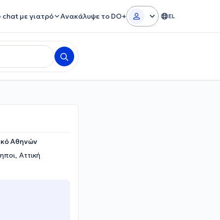
e chat με γιατρό
Ανακάλυψε το DO+
EL
ικό Αθηνών
ηποι, Αττική