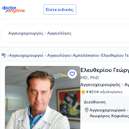
doctoranytime
Είστε ειδικός;
Αγγειοχειρουργοί - Αγγειολόγοι
Αμπελόκηποι
Ελευθερίου Γ
Ελευθερίου Γεώρ
MD, PhD
Αγγειοχειρουργός - 
|
9.8
108 αξιολογήσεις
Διεύθυνση
Αγγειοχειρουργικό -
Λεωφόρος Κηφισίας 