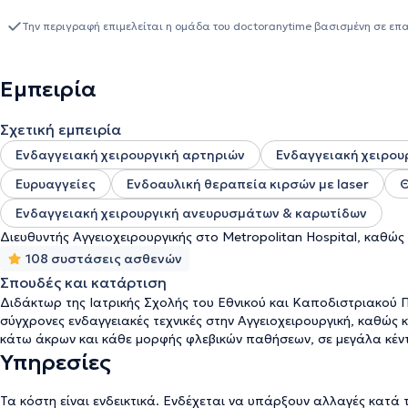
αποτελεσματικά, τόσο με Laser όσο και με RF, αποφεύγοντας τις 
ξεκίνησε να εργάζεται ως επιμελητής της Αγγειοχειρουργικής Κλιν
Την περιγραφή επιμελείται η ομάδα του doctoranytime βασισμένη σε επ
ανέλαβε υπεύθυνος του αγγειοχειρουργικού τμήματος του 7ου Ν
Διευθυντής του Νοσοκομείου "Metropolitan" Αθηνών και από το 20
Κλινικής στο ίδιο Νοσοκομείο. Προσφέρει αξιόπιστες θεραπείες
Εμπειρία
ιατρείο με άρτια ενημερωμένο προσωπικό. Αποσκοπεί δε στη λεπ
νόσου και στηρίζεται πάντα σε αποδεδειγμένες μεθόδους θεραπ
Σχετική εμπειρία
τη θεραπεία απλούστερη, ανώδυνη και ασφαλέστερη.
Ενδαγγειακή χειρουργική αρτηριών
Ενδαγγειακή χειρου
Ευρυαγγείες
Ενδοαυλική θεραπεία κιρσών με laser
Θ
Ενδαγγειακή χειρουργική ανευρυσμάτων & καρωτίδων
Διευθυντής Αγγειοχειρουργικής στο Metropolitan Hospital, καθώς 
108 συστάσεις ασθενών
Σπουδές και κατάρτιση
Διδάκτωρ της Ιατρικής Σχολής του Εθνικού και Καποδιστριακού 
σύγχρονες ενδαγγειακές τεχνικές στην Αγγειοχειρουργική, καθώς 
κάτω άκρων και κάθε μορφής φλεβικών παθήσεων, σε μεγάλα κέντ
Υπηρεσίες
Τα κόστη είναι ενδεικτικά. Ενδέχεται να υπάρξουν αλλαγές κατά 