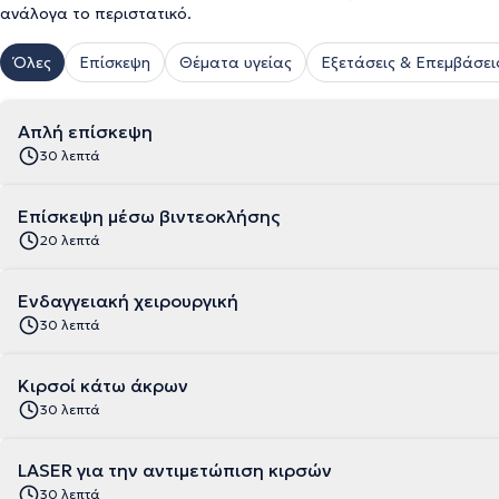
ανάλογα το περιστατικό.
Όλες
Επίσκεψη
Θέματα υγείας
Εξετάσεις & Επεμβάσει
Απλή επίσκεψη
30 λεπτά
Επίσκεψη μέσω βιντεοκλήσης
20 λεπτά
Ενδαγγειακή χειρουργική
30 λεπτά
Κιρσοί κάτω άκρων
30 λεπτά
LASER για την αντιμετώπιση κιρσών
30 λεπτά