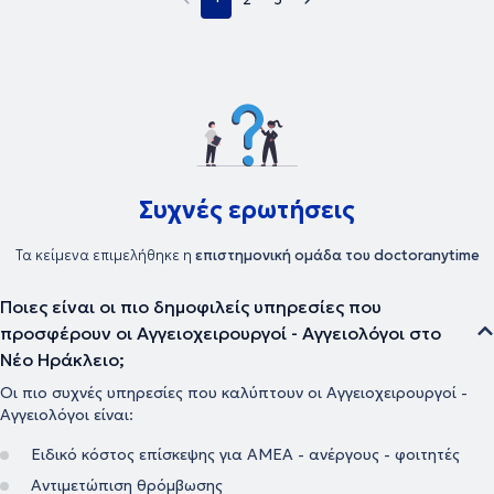
Αγγειοχειρουργικής Κλινικής στο ίδιο Νοσοκομείο. Προσφέρει
αξιόπιστες θεραπείες των αγγειακών προβλημάτων σε ένα
πλήρως εξοπλισμένο ιατρείο με άρτια ενημερωμένο προσωπικό.
Αποσκοπεί δε στη λεπτομερή διάγνωση και αντιμετώπιση κάθε
μορφής φλεβικής νόσου και στηρίζεται πάντα σε αποδεδειγμένες
μεθόδους θεραπείας, εφαρμόζοντας απόλυτα σύγχρονες τεχνικές
κάνοντας τη θεραπεία απλούστερη, ανώδυνη και ασφαλέστερη.
Συχνές ερωτήσεις
Τα κείμενα επιμελήθηκε η
επιστημονική ομάδα του doctoranytime
Ποιες είναι οι πιο δημοφιλείς υπηρεσίες που
προσφέρουν οι Αγγειοχειρουργοί - Αγγειολόγοι στο
Νέο Ηράκλειο;
Οι πιο συχνές υπηρεσίες που καλύπτουν οι Αγγειοχειρουργοί -
Αγγειολόγοι είναι:
Ειδικό κόστος επίσκεψης για ΑΜΕΑ - ανέργους - φοιτητές
Αντιμετώπιση θρόμβωσης