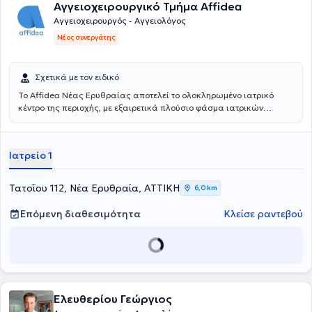
Αγγειοχειρουργικό Τμήμα Affidea
Αγγειοχειρουργός - Αγγειολόγος
Νέος συνεργάτης
Σχετικά με τον ειδικό
Το Affidea Νέας Ερυθραίας αποτελεί το ολοκληρωμένο ιατρικό
κέντρο της περιοχής, με εξαιρετικά πλούσιο φάσμα ιατρικών
ειδικοτήτων. Ξεχωρίζει για τις εξειδικευμένες χειρουργικές
υπηρεσίες, την ουρολογία με δυνατότητα κυστεοσκόπησης, τη
νεφρολογία και τις προηγμένες αγγειοχειρουργικές παρεμβάσεις -
Ιατρείο 1
ένας πλήρης ιατρικός προορισμός για κάθε ανάγκη.
Τατοΐου 112, Νέα Ερυθραία, ΑΤΤΙΚΗ
6,0 km
Επόμενη διαθεσιμότητα
Κλείσε ραντεβού
Ελευθερίου Γεώργιος