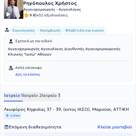
Ρηγόπουλος Χρήστος
Αγγειοχειρουργός - Αγγειολόγος
|
9.8
432 αξιολογήσεις
Ευρυαγγείες
Θρόμβωση
Φλεβίτιδα και κιρσοί
Σχετικά με τον ειδικό
Αγγειοχειρουργός Αγγειολόγος Διευθυντής Αγγειοχειρουργικής
Κλινικής "Ιασώ" Αθηνών
Απλή επίσκεψη
Δες το κόστος
Ιατρείο 1
Ιατρείο 2
Ιατρείο 3
Λεωφόρος Κηφισίας 37 - 39, (εντος ΙΑΣΩ), Μαρούσι, ΑΤΤΙΚΗ
2,6 km
Επόμενη διαθεσιμότητα
Κλείσε ραντεβού