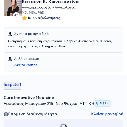
Society of Vascular Surgeons (ESVS).
Κατσένη K. Κωνσταντίνα
Αγγειοχειρουργός - Αγγειολόγος
MD, MSc, PhD
|
10
45 αξιολογήσεις
Σχετικά με την ειδικό
Ανεύρυσμα, Στένωση καρωτίδων, Φλεβική Ανεπάρκεια- Κιρσοί,
Στένωση αρτηρίας - Αρτηριοπάθεια
Απλή επίσκεψη
Δες το κόστος
Ιατρείο 1
Cure Innovative Medicine
Λεωφόρος Μεσογείων 215, Νέο Ψυχικό, ΑΤΤΙΚΗ
5,9 km
Επόμενη διαθεσιμότητα
Κλείσε ραντεβού