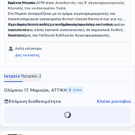
Ερρίκος Ντυνάν.
Από τον Μάρτιο 2019 είναι
Διευθυντής της Β’ Αγγειοχειρουργικής
Κλινικής του νοσοκομείου Υγεία
.
Στο Παρίσι συνεργάζεται με το τμήμα αγγειοχειρουργικής του
πανεπιστημιακού νοσοκομείου
Bichat-Claude Bernard
και για τις
αγγειακές δυσπλασίες με το εξειδικευμένο κέντρο του νοσοκομείου
‘Εχει δημοσιεύσει πολλές επιστημονικές εργασίες σε
διεθνή
Lariboisière
περιοδικά
και κάνει τακτικά ανακοινώσεις σε σημαντικά
.
διεθνή
συνέδρια
Είναι εταίρος του Γαλλικού Κολλεγίου Αγγειοχειρουργικής.
.
Απλή επίσκεψη
Δες το κόστος
Ιατρείο 1
Ιατρείο 2
Ολύμπου 17, Μαρούσι, ΑΤΤΙΚΗ
2,1 km
Επόμενη διαθεσιμότητα
Κλείσε ραντεβού