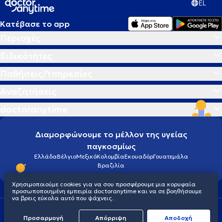
EL
Κατέβασε το app
Περιοχές
Ειδικότητες
Παθήσεις/Υπηρεσίες
Αναζητήσεις
doctoranytime
Διαμορφώνουμε το μέλλον της υγείας
παγκοσμίως
Ελλάδα
Βέλγιο
Μεξικό
Κολομβία
Εκουαδόρ
Γουατεμάλα
Βραζιλία
Χρησιμοποιούμε cookies για να σου προσφέρουμε μια κορυφαία
προσωποποιημένη εμπειρία doctoranytime και να σε βοηθήσουμε
να βρεις εύκολα αυτό που ψάχνεις.
Οροι χρήσης
Cookies
Πολιτική προστασίας προσωπικού απορρήτου
Προσαρμογή
Απόρριψη
Aποδοχή
© 2026 doctoranytime