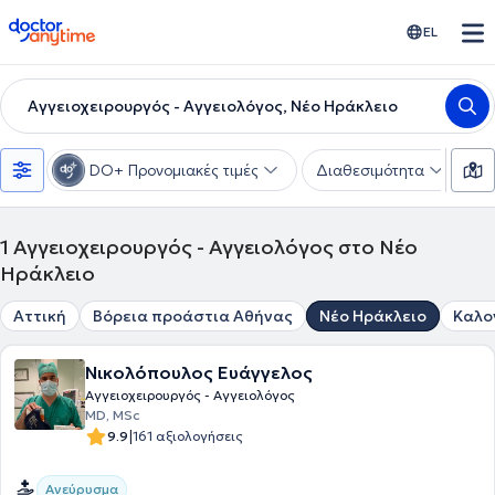
doctoranytime
EL
Αγγειοχειρουργός - Αγγειολόγος, Νέο Ηράκλειο
DO+ Προνομιακές τιμές
Διαθεσιμότητα
Υ
1
Αγγειοχειρουργός - Αγγειολόγος στο Νέο
Ηράκλειο
Αττική
Βόρεια προάστια Αθήνας
Νέο Ηράκλειο
Καλο
Νικολόπουλος Ευάγγελος
Αγγειοχειρουργός - Αγγειολόγος
MD, MSc
|
9.9
161 αξιολογήσεις
Ανεύρυσμα