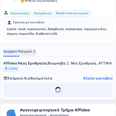
|
9.9
134 αξιολογήσεις
Ευρυαγγείες
Θρόμβωση
Φλεβίτιδα και κιρσοί
Σχετικά με τον ειδικό
κιρσοί- laser, ευρυαγγείες, θρόμβωση, ανεύρυσμα, ισχαιμία κάτω
άκρων, καρωτίδα, διαβητικό πόδι
Ιατρείο 1
Ιατρείο 2
Affidea Νέας Ερυθραίας
Βουρνόβα 2, Νέα Ερυθραία, ΑΤΤΙΚΗ
2,0 km
Επόμενη διαθεσιμότητα
Κλείσε ραντεβού
Αγγειοχειρουργικό Τμήμα Affidea
Αγγειοχειρουργός - Αγγειολόγος