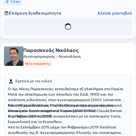
7,9 km
Επόμενη διαθεσιμότητα
Κλείσε ραντεβού
Παρασκευάς Νικόλαος
Αγγειοχειρουργός - Αγγειολόγος
Νέος συνεργάτης
Σχετικά με τον ειδικό
Ο Δρ. Νίκος Παρασκευάς εκπαιδεύτηκε εξ ολοκλήρου στο Παρίσι.
Μετά την ολοκλήρωση των σπουδών του (ULB, 1995) και την
απόκτηση ειδικότητας στην αγγειοχειρουργική (2001, Universite
Paris VI), εργάστηκε ως επιμελητής αγγειοχειρουργικής στο
Στη συνέχεια διετέλεσε Chef de Clinique στην αγγειοχειρουργική
νοσοκομείο Saint-Joseph στο Παρίσι (2001-2004).
Κλινική του πανεπιστημιακού νοσοκομείου Bichat-Claude Bernard
στο Παρίσι (2004-2008).
Στην Αθήνα από το 2008 συνεργάστηκε με τα νοσοκομεία Υγεία,
Ευρωκλινική και το Ευγενίδειο.
Από το Σεπτέμβριο 2015 μέχρι τον Φεβρουάριο 2019 διετέλεσε
Διευθυντής της Β’ Αγγειοχειρουργικής Κλινικής του νοσοκομείου