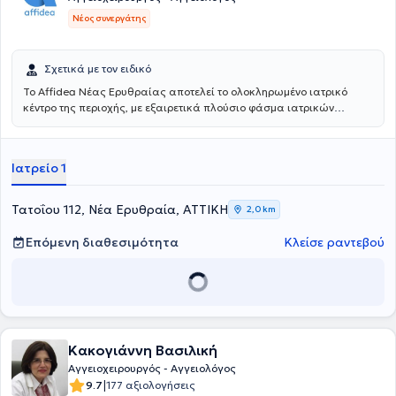
Νέος συνεργάτης
Σχετικά με τον ειδικό
Το Affidea Νέας Ερυθραίας αποτελεί το ολοκληρωμένο ιατρικό
κέντρο της περιοχής, με εξαιρετικά πλούσιο φάσμα ιατρικών
ειδικοτήτων. Ξεχωρίζει για τις εξειδικευμένες χειρουργικές
υπηρεσίες, την ουρολογία με δυνατότητα κυστεοσκόπησης, τη
νεφρολογία και τις προηγμένες αγγειοχειρουργικές παρεμβάσεις -
Ιατρείο 1
ένας πλήρης ιατρικός προορισμός για κάθε ανάγκη.
Τατοΐου 112, Νέα Ερυθραία, ΑΤΤΙΚΗ
2,0 km
Επόμενη διαθεσιμότητα
Κλείσε ραντεβού
Κακογιάννη Βασιλική
Αγγειοχειρουργός - Αγγειολόγος
|
9.7
177 αξιολογήσεις