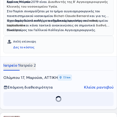
Ερρίκος Ντυνάν.
Από τον Μάρτιο 2019 είναι
Διευθυντής της Β’ Αγγειοχειρουργικής
Κλινικής του νοσοκομείου Υγεία
.
Στο Παρίσι συνεργάζεται με το τμήμα αγγειοχειρουργικής του
πανεπιστημιακού νοσοκομείου
Bichat-Claude Bernard
και για τις
αγγειακές δυσπλασίες με το εξειδικευμένο κέντρο του νοσοκομείου
‘Εχει δημοσιεύσει πολλές επιστημονικές εργασίες σε
διεθνή
Lariboisière
περιοδικά
και κάνει τακτικά ανακοινώσεις σε σημαντικά
.
διεθνή
συνέδρια
Είναι εταίρος του Γαλλικού Κολλεγίου Αγγειοχειρουργικής.
.
Απλή επίσκεψη
Δες το κόστος
Ιατρείο 1
Ιατρείο 2
Ολύμπου 17, Μαρούσι, ΑΤΤΙΚΗ
7,1 km
Επόμενη διαθεσιμότητα
Κλείσε ραντεβού