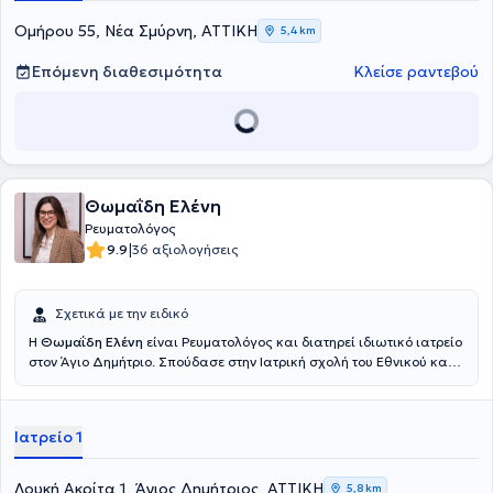
Ομήρου 55, Νέα Σμύρνη, ΑΤΤΙΚΗ
5,4 km
Επόμενη διαθεσιμότητα
Κλείσε ραντεβού
Θωμαΐδη Ελένη
Ρευματολόγος
|
9.9
36 αξιολογήσεις
Σχετικά με την ειδικό
Η
Θωμαΐδη Ελένη
είναι Ρευματολόγος και διατηρεί ιδιωτικό ιατρείο
στον Άγιο Δημήτριο. Σπούδασε στην Ιατρική σχολή του Εθνικού και
Καποδιστριακού Πανεπιστημίου Αθηνών. Εν συνεχεία, ειδικεύτηκε
στη Σουηδία, όπου διετέλεσε Επιμελήτρια της ρευματολογικής
κλινικής του Πανεπιστημιακού Νοσοκομείου Karolinska. Διαθέτει
Ιατρείο 1
αξιόλογη κλινική εμπειρία και διατελεί συνεργάτης του
Νοσοκομείου "Υγεία".
Λουκή Ακρίτα 1, Άγιος Δημήτριος, ΑΤΤΙΚΗ
5,8 km