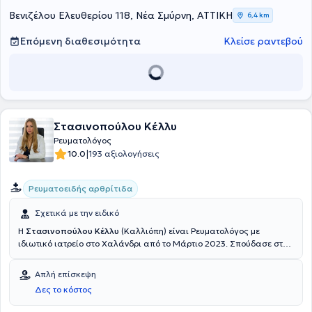
Βενιζέλου Ελευθερίου 118, Νέα Σμύρνη, ΑΤΤΙΚΗ
6,4 km
Επόμενη διαθεσιμότητα
Κλείσε ραντεβού
Στασινοπούλου Κέλλυ
Ρευματολόγος
|
10.0
193 αξιολογήσεις
Ρευματοειδής αρθρίτιδα
Σχετικά με την ειδικό
Η
Στασινοπούλου Κέλλυ
(Καλλιόπη) είναι Ρευματολόγος με
ιδιωτικό ιατρείο στο Χαλάνδρι από το Μάρτιο 2023. Σπούδασε στην
Ιατρική Σχολή του Εθνικού και Καποδιστριακού Πανεπιστημίου
Αθηνών και ειδικεύτηκε στη Σουηδία. Συγκεκριμένα, ήταν
Απλή επίσκεψη
ειδικευόμενη της Ρευματολογικής κλινικής του ΝU-Sjukvården,
Δες το κόστος
Uddevalla Hospital και του Sahlgrenksa University Hospital, στο
οποίο μέχρι πρόσφατα διατελούσε χρέη Επιμελήτριας. Τέλος,