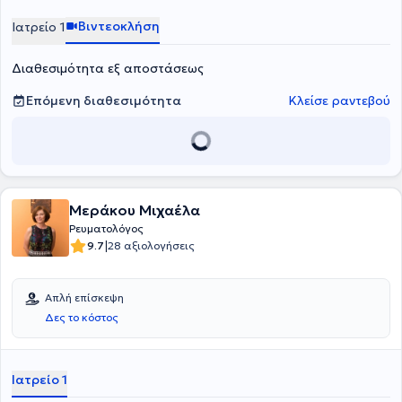
Ospedale Galeazzi – Sant’Ambrogio στο Μιλάνο με υποτροφία της
Βιντεοκλήση
Ιατρείο 1
Ελληνικής Ρευματολογικής Εταιρείας.
Διαθεσιμότητα εξ αποστάσεως
Επόμενη διαθεσιμότητα
Κλείσε ραντεβού
Μεράκου Μιχαέλα
Ρευματολόγος
|
9.7
28 αξιολογήσεις
Απλή επίσκεψη
Δες το κόστος
Ιατρείο 1