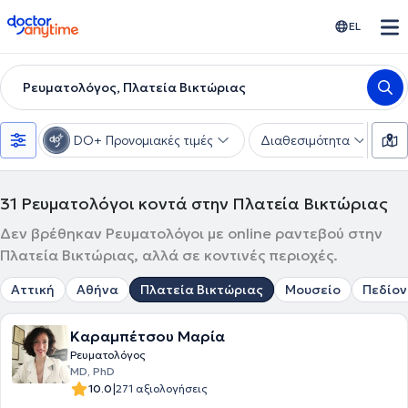
doctoranytime
EL
Ρευματολόγος, Πλατεία Βικτώριας
DO+ Προνομιακές τιμές
Διαθεσιμότητα
Υ
31
Ρευματολόγοι κοντά στην Πλατεία Βικτώριας
Δεν βρέθηκαν Ρευματολόγοι με online ραντεβού στην
Πλατεία Βικτώριας, αλλά σε κοντινές περιοχές.
Αττική
Αθήνα
Πλατεία Βικτώριας
Μουσείο
Πεδίον
Καραμπέτσου Μαρία
Ρευματολόγος
MD, PhD
|
10.0
271 αξιολογήσεις