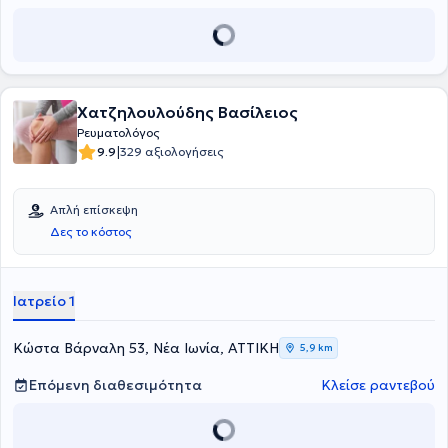
του Γενικού Νοσοκομείου Χανίων "Άγιος Γεώργιος”. Αυτό το
διάστημα παρακολουθεί το μεταπτυχιακό πρόγραμμα "Ηγεσία,
καινοτομία και πολιτικές αξίας στην υγεία" στο Πανεπιστήμιο
Δυτικής Αττικής.
Χατζηλουλούδης Βασίλειος
Ρευματολόγος
|
9.9
329 αξιολογήσεις
Απλή επίσκεψη
Δες το κόστος
Ιατρείο 1
Κώστα Βάρναλη 53, Νέα Ιωνία, ΑΤΤΙΚΗ
5,9 km
Επόμενη διαθεσιμότητα
Κλείσε ραντεβού