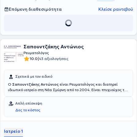
Επόμενη διαθεσιμότητα
Κλείσε ραντεβού
Σαπουντζάκης Αντώνιος
Ρευματολόγος
|
10.0
43 αξιολογήσεις
Σχετικά με τον ειδικό
Ο
Σαπουντζάκης Αντώνιος
είναι Ρευματολόγος και διατηρεί
ιδιωτικό ιατρείο στη Νέα Σμύρνη από το 2004. Είναι πτυχιούχος του
University of Padua της Ιταλίας και ειδικεύθηκε στο Γενικό
Νοσοκομείο Αθηνών "Γ. Γεννηματάς" και στο Γενικό Νοσοκομείο
Απλή επίσκεψη
Σάμου.Ο γιατρός έχει ιδιαίτερη εμπειρία στην οστεοπόρωση, στα
Δες το κόστος
αυτοάνοσα συστηματικά νοσήματα, στις παθήσεις των
αρθρώσεων και του μυοσκελετικού, αλλά και στα νοσήματα του
συνδετικού ιστού.Στο ιατρείο του προσφέρει πλήθος υπηρεσιών,
πάντα με ανθρωποκεντρική προσέγγιση.
Ιατρείο 1