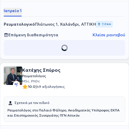
διαθέτει αξιόλογη κλινική εμπειρία.
Ιατρείο 1
Ρευματολογικό
Πλάτωνος 1, Χαλάνδρι, ΑΤΤΙΚΗ
7,0 km
Επόμενη διαθεσιμότητα
Κλείσε ραντεβού
Κατέχης Σπύρος
Ρευματολόγος
MSc, PhDc
|
10.0
49 αξιολογήσεις
Σχετικά με τον ειδικό
Ρευματολόγος στο Παλαιό Φάληρο, Ακαδημαϊκός Υπότροφος ΕΚΠΑ
και Επιστημονικός Συνεργάτης ΠΓΝ Αττικόν.