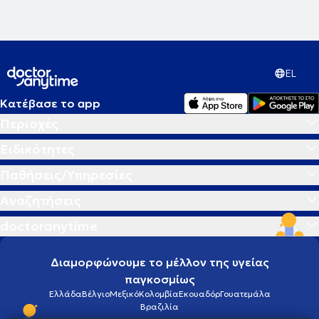
EL
Κατέβασε το app
Περιοχές
Ειδικότητες
Παθήσεις/Υπηρεσίες
Αναζητήσεις
doctoranytime
Διαμορφώνουμε το μέλλον της υγείας
παγκοσμίως
Ελλάδα
Βέλγιο
Μεξικό
Κολομβία
Εκουαδόρ
Γουατεμάλα
Βραζιλία