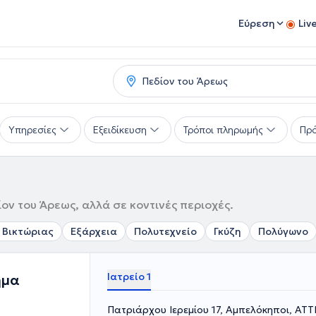
Εύρεση
Liv
Υπηρεσίες
Εξειδίκευση
Τρόποι πληρωμής
Πρό
ον του Άρεως, αλλά σε κοντινές περιοχές.
 Βικτώριας
Εξάρχεια
Πολυτεχνείο
Γκύζη
Πολύγωνο
Ιατρείο 1
ήμα
Πατριάρχου Ιερεμίου 17, Αμπελόκηποι, ΑΤΤ