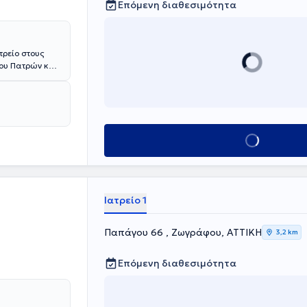
Επόμενη διαθεσιμότητα
τρείο στους
ίου Πατρών και
λισμός". Ο
λογικής
 έχει
στο εξωτερικό,
ναι μέλος του
Κλείσε ραντεβού
Ιατρείο 1
Παπάγου 66 , Ζωγράφου, ΑΤΤΙΚΗ
3,2 km
Επόμενη διαθεσιμότητα