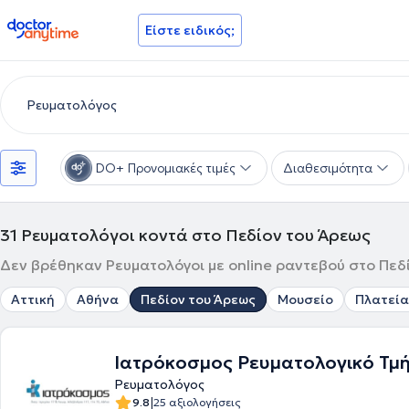
doctoranytime
Είστε ειδικός;
DO+ Προνομιακές τιμές
Διαθεσιμότητα
31
Ρευματολόγοι κοντά στο Πεδίον του Άρεως
Δεν βρέθηκαν Ρευματολόγοι με online ραντεβού στο Πεδί
Αττική
Αθήνα
Πεδίον του Άρεως
Μουσείο
Πλατεία
Ιατρόκοσμος Ρευματολογικό Τμ
Ρευματολόγος
|
9.8
25 αξιολογήσεις