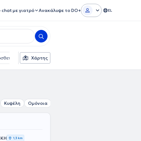
e chat με γιατρό
Ανακάλυψε το DO+
EL
σθετα φίλτρα
Χάρτης
Γλώσσες
Ασφαλιστικές εταιρείες
Κυψέλη
Ομόνοια
Πλατεία Αττικής
Σταθμός Λαρίσης
ΙΚΗ
1,3 km