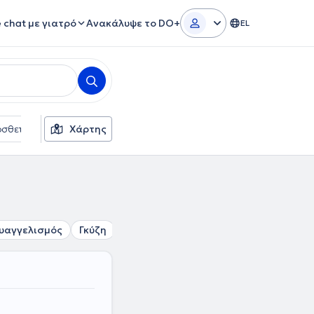
e chat με γιατρό
Ανακάλυψε το DO+
EL
σθετα φίλτρα
Χάρτης
Γλώσσες
Ασφαλιστικές εταιρείες
υαγγελισμός
Γκύζη
Κολωνάκι
Λυκαβηττός
Καισαρια