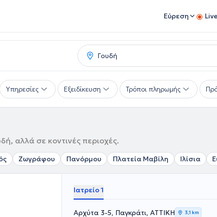
Εύρεση
Liv
Υπηρεσίες
Εξειδίκευση
Τρόποι πληρωμής
Πρό
δή, αλλά σε κοντινές περιοχές.
ός
Ζωγράφου
Πανόρμου
Πλατεία Μαβίλη
Ιλίσια
Ε
Ιατρείο 1
Αρχύτα 3-5, Παγκράτι, ΑΤΤΙΚΗ
3,1 km