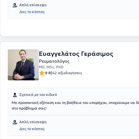
ιατρός είναι Επιστημονικός συνεργάτης της Δ' Πανεπιστημιακής Παθο
Απλή επίσκεψη
Κλινικής του Πανεπιστημιακού Γενικού Νοσοκομείου "Αττικόν". Επιπλέον
Δες το κόστος
παρακολουθήσει πληθώρα συνεδρίων και ημερίδων στην Ελλάδα και 
σε πολλά από τα οποία έχει υπάρξει και ομιλητής. Τέλος, ο γιατρός εί
Ιατρικού Συλλόγου Αθηνών και μιλάει αγγλικά και γαλλικά.
Ευαγγελάτος Γεράσιμος
Ρευματολόγος
MD, MSc, PhD
|
9.8
42 αξιολογήσεις
Σχετικά με τον ειδικό
Με προσεκτική εξέταση και τη βοήθεια του υπερήχου, στοχεύουμε να 
στο πρόβλημά σας!
Απλή επίσκεψη
Δες το κόστος