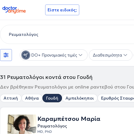
doctoranytime
Είστε ειδικός;
DO+ Προνομιακές τιμές
Διαθεσιμότητα
31
Ρευματολόγοι κοντά στου Γουδή
Δεν βρέθηκαν Ρευματολόγοι με online ραντεβού στου Γου
Αττική
Αθήνα
Γουδή
Αμπελόκηποι
Ερυθρός Σταυρ
Καραμπέτσου Μαρία
Ρευματολόγος
MD, PhD