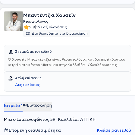
Μπαντέντζκι Χουσεϊν
Ρευματολόγος
|
9.9
163 αξιολογήσεις
Διαθεσιμότητα για βιντεοκλήση
Σχετικά με τον ειδικό
Ο
Χουσεϊν Μπαντέντζκι
είναι Ρευματολόγος και διατηρεί ιδιωτικό
ιατρείο στο κέντρο Micro Lab στην Καλλιθέα . Ολοκλήρωσε τις
σπουδές του στην Ιατρική Σχολή του Δημοκρίτειου Πανεπιστήμιου
Θράκης και στη συνέχεια απέκτησε επιπλέον πτυχίο
Απλή επίσκεψη
Ρευματολογίας από το University of Bochum στη Γερμανία και
Δες το κόστος
ειδικεύτηκε στη Ρευματολογία στο Ρευματολογικό Νοσοκομείο
Χέρνε της Γερμανίας. Τέλος, έχει τελέσει Επικουρικός Επιμελητής Β,
στο Γενικό Νοσοκομείο Αθηνών "Ευαγγελισμός", αντιμετωπίζοντας
πληθώρα περιστατικών και αποκτώντας εμπειρία στο αντικείμενό
Βιντεοκλήση
Ιατρείο 1
του.
Micro Lab
Ξενοφώντος 59, Καλλιθέα, ΑΤΤΙΚΗ
Επόμενη διαθεσιμότητα
Κλείσε ραντεβού