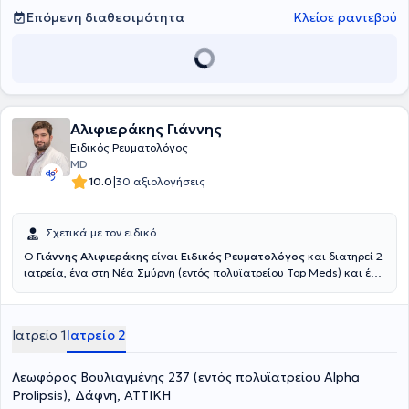
Επόμενη διαθεσιμότητα
Κλείσε ραντεβού
Αλιφιεράκης Γιάννης
Ειδικός Ρευματολόγος
MD
|
10.0
30 αξιολογήσεις
Σχετικά με τον ειδικό
Ο
Γιάννης Αλιφιεράκης
είναι
Ειδικός Ρευματολόγος
και διατηρεί 2
ιατρεία, ένα στη Νέα Σμύρνη (εντός πολυϊατρείου Top Meds) και ένα
στην Δάφνη (εντός πολυϊατρείου Alpha Prolipsis). Ολοκλήρωσε τις
σπουδές του στην Ιατρική σχολή του Πανεπιστημίου "La Sapienza"
στη Ρώμη. Έχει εμπειρία ως ειδικευόμενος σε ρευματολογικές
Ιατρείο 1
Ιατρείο 2
κλινικές της Γερμανίας, στο Rheumazentrum Ruhgrgebiet στο Χέρνε,
διδακτικού κέντρου του Πανεπιστημίου Μπόχουμ, καθώς και στη
ρευματολογική κλινική του Immanuel Krankenhaus, διδακτικού
Λεωφόρος Βουλιαγμένης 237 (εντός πολυϊατρείου Alpha
κέντρου της ιατρικής σχολής Charit
é
στο Βερολίνο. To τελευταίο
Prolipsis), Δάφνη, ΑΤΤΙΚΗ
τμήμα της εκπαίδευσης του έλαβε χώρα στη ρευματολογική κλινική