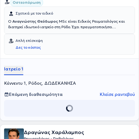
Οστεοπόρωση
Σχετικά με τον ειδικό
Ο
Αναγνώστης Θεόδωρος
MSc είναι Ειδικός Ρευματολόγος και
διατηρεί ιδιωτικό ιατρείο στη Ρόδο. Έχει πραγματοποιήσει
μεταπτυχιακές σπουδές στην οστεοπόρωση και τα μεταβολικά
νοσήματα των οστών στην Ιατρική Σχολή του Εθνικού και
Απλή επίσκεψη
Καποδιστριακού Πανεπιστημίου Αθηνών. Είναι εξειδικευμένος στη
Δες το κόστος
διάγνωση και αντιμετώπιση αυτοάνοσων μυοσκελετικών
νοσημάτων. Στο ιατρείο του προσφέρει πληθώρα υπηρεσιών,
εξατομικευμένες για τις ανάγκες εκάστοτε ασθενούς.
Ιατρείο 1
Κέννεντυ 1, Ρόδος, ΔΩΔΕΚΑΝΗΣΑ
Επόμενη διαθεσιμότητα
Κλείσε ραντεβού
Δραγώνας Χαράλαμπος
Ρευματολόγος - Παθολόγος