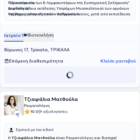
"Ομοιοστασία των Β Λεμφοκυττάρων στη Συστηματική Σκλήρυνση".
Οστεοπόρωση
Διαθέτει άδεια εκτέλεσης Υπερήχων Μυοσκελετικού των οργάνων
Ινομυαλγία
της Ρευματολογιας από το Υπουργείο Υγείας, μετά από εκπαίδευση
Υπέρηχος μυοσκελετικού - αρθρώσεων
στο Γενικό Νοσοκομείο Θεσσαλονίκης "Ιπποκράτειο". Συμμετέχει
τακτικά ως ομιλήτρια ή πρόεδρος σε ρευματολογικά συνέδρια.
Βιντεοκλήση
Ιατρείο 1
Βύρωνος 17, Τρίκαλα, ΤΡΙΚΑΛΑ
Επόμενη διαθεσιμότητα
Κλείσε ραντεβού
Τζιαφάλια Ματθούλα
Ρευματολόγος
|
10.0
9 αξιολογήσεις
Σχετικά με τον ειδικό
H
Τζιαφάλια Ματθούλα
είναι
Ρευματολόγος
και διατηρεί