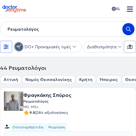
doctoranytime
EL
Ρευματολόγος
DO+ Προνομιακές τιμές
Διαθεσιμότητα
Υ
44
Ρευματολόγοι
Αττική
Νομός Θεσσαλονίκης
Κρήτη
Ήπειρος
Θεσ
Φραγκάκης Σπύρος
Ρευματολόγος
MD, MSc
|
9.8
284 αξιολογήσεις
Οστεοαρθρίτιδα
Ψωρίαση