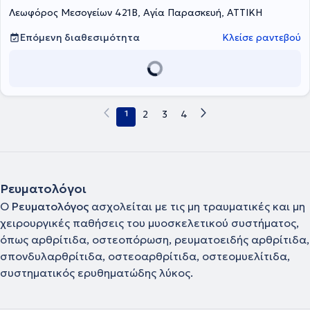
Λεωφόρος Μεσογείων 421Β, Αγία Παρασκευή, ΑΤΤΙΚΗ
αντιφωσφολιπιδικό σύνδρομο. Παράλληλα η ιατρός είναι τακτικό
μέλος του Ιατρικού Συλλόγου Αθηνών και της Ελληνικής
Ρευματολογικής Εταιρείας. Συνδυάζει την κλινική εμπειρία με την
Επόμενη διαθεσιμότητα
Κλείσε ραντεβού
επιστημονική τεκμηρίωση, παρέχοντας υψηλού επιπέδου ιατρική
φροντίδα στον τομέα της Ρευματολογίας.
1
2
3
4
Ρευματολόγοι
Ο
Ρευματολόγος
ασχολείται με τις μη τραυματικές και μη
χειρουργικές παθήσεις του μυοσκελετικού συστήματος,
όπως αρθρίτιδα, οστεοπόρωση, ρευματοειδής αρθρίτιδα,
σπονδυλαρθρίτιδα, οστεοαρθρίτιδα, οστεομυελίτιδα,
συστηματικός ερυθηματώδης λύκος.