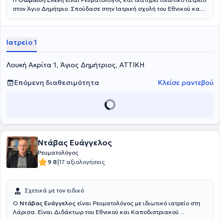
στον Άγιο Δημήτριο. Σπούδασε στην Ιατρική σχολή του Εθνικού και
Καποδιστριακού Πανεπιστημίου Αθηνών. Εν συνεχεία, ειδικεύτηκε
στη Σουηδία, όπου διετέλεσε Επιμελήτρια της ρευματολογικής
κλινικής του Πανεπιστημιακού Νοσοκομείου Karolinska. Διαθέτει
Ιατρείο 1
αξιόλογη κλινική εμπειρία και διατελεί συνεργάτης του
Νοσοκομείου "Υγεία".
Λουκή Ακρίτα 1, Άγιος Δημήτριος, ΑΤΤΙΚΗ
Επόμενη διαθεσιμότητα
Κλείσε ραντεβού
Ντάβας Ευάγγελος
Ρευματολόγος
|
9.8
17 αξιολογήσεις
Σχετικά με τον ειδικό
Ο
Ντάβας Ευάγγελος
είναι Ρευματολόγος με ιδιωτικό ιατρείο στη
Λάρισα. Είναι Διδάκτωρ του Εθνικού και Καποδιστριακού