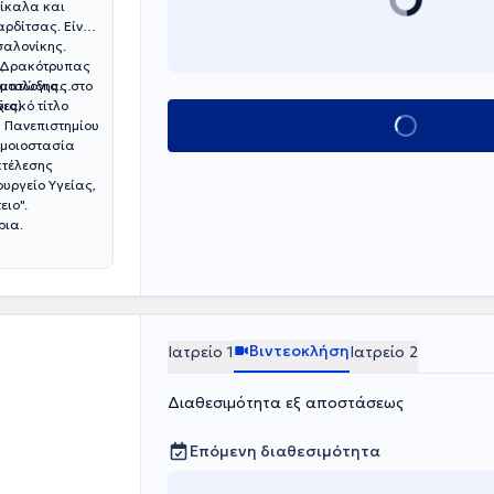
ρίκαλα και
ρδίτσας. Είναι
σαλονίκης.
ο Δρακότρυπας
,
ματολογιας στο
θηματώδης
ιακό τίτλο
δες)
Κλείσε ραντεβο
υ Πανεπιστημίου
Ομοιοστασία
κτέλεσης
υργείο Υγείας,
ιο".
ρια.
Βιντεοκλήση
Ιατρείο 1
Ιατρείο 2
Διαθεσιμότητα εξ αποστάσεως
Επόμενη διαθεσιμότητα