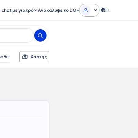
e chat με γιατρό
Ανακάλυψε το DO+
EL
σθετα φίλτρα
Χάρτης
Γλώσσες
Φύλο