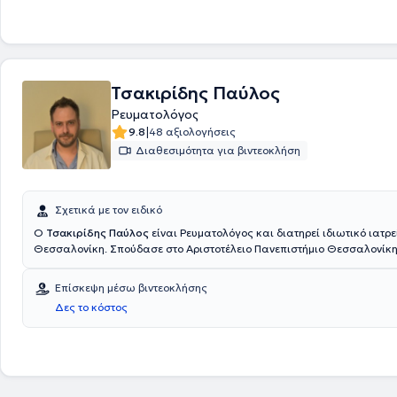
του.
Τσακιρίδης Παύλος
Ρευματολόγος
|
9.8
48 αξιολογήσεις
Διαθεσιμότητα για βιντεοκλήση
Σχετικά με τον ειδικό
Ο
Τσακιρίδης Παύλος
είναι Ρευματολόγος και διατηρεί ιδιωτικό ιατρε
Θεσσαλονίκη. Σπούδασε στο Αριστοτέλειο Πανεπιστήμιο Θεσσαλονίκη
παρακολούθησε πρόγραμμα μεταπτυχιακών σπουδών στην «Ιατρική Ε
Μεθοδολογία» (ΠΡΟΜΕΣΙ) με κατεύθυνση στην Κλινική Έρευνα. Ειδικεύ
Επίσκεψη μέσω βιντεοκλήσης
Ρευματολογία στο ΓΝΘ "Άγιος Παύλος» ενώ κατά τη διάρκεια του ειδι
Δες το κόστος
ειδικότητάς του παρακολούθησε αλλά και συμμετείχε σε συνέδρια, εν
και στα ερευνητικά πρωτόκολλα της κλινικής.