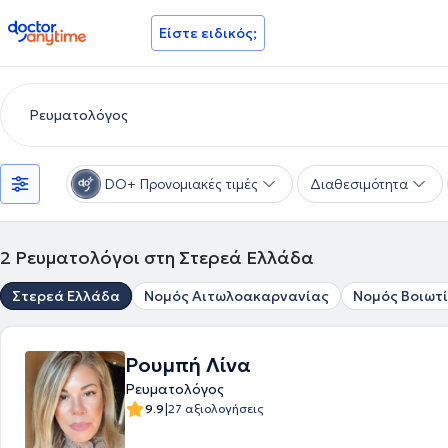
doctoranytime
Είστε ειδικός;
DO+ Προνομιακές τιμές
Διαθεσιμότητα
2
Ρευματολόγοι στη Στερεά Ελλάδα
Στερεά Ελλάδα
Νομός Αιτωλοακαρνανίας
Νομός Βοιωτ
Ρουμπή Λίνα
Ρευματολόγος
|
9.9
27 αξιολογήσεις