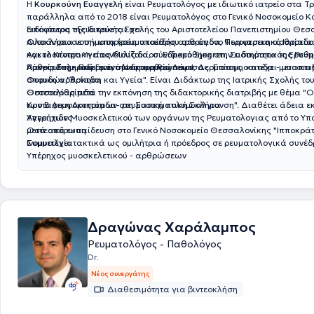
Η
Κουρκούνη Ευαγγελή
είναι Ρευματολόγος με ιδιωτικό ιατρείο στα Τ
παράλληλα από το 2018 είναι Ρευματολόγος στο Γενικό Νοσοκομείο Κα
απόφοιτος της Ιατρικής Σχολής του Αριστοτελείου Πανεπιστημίου Θεσ
Ειδικότερα εξειδικεύεται σε:
Ολοκλήρωσε την υπηρεσία υπαίθρου στο άγονο Περιφερειακό Ιατρεί
Αυτοάνοσα νοσήματα (ρευματοειδής αρθρίτιδα, Ψωριασικη αρθρίτιδα
και το Κέντρο Υγείας Μουζακίου. Ειδικεύθηκε στην ειδικότητα της Ρευ
Αγκυλοποιητικη σπονδυλίτιδα, σύνδρομο Sjogren, Συστηματικός Ερυ
Πανεπιστημιακό Γενικό Νοσοκομείο Λάρισας. Επίσης, κατέχει μεταπτυχ
Λύκος, Σκληροδερμα, σύνδρομο Raynaud, Δερματομυοσιτιδα - μυοσιτι
Αρθρίτιδες - Παρακέντησεις αρθρώσεων
σπουδών "Άσκηση και Υγεία". Είναι Διδάκτωρ της Ιατρικής Σχολής το
Ουρικη αρθρίτιδα
Θεσσαλίας μετά την εκπόνηση της διδακτορικής διατριβής με θέμα "
Οστεοαρθρίτιδα
των Β Λεμφοκυττάρων στη Συστηματική Σκλήρυνση". Διαθέτει άδεια ε
Κροταφικη Αρτηριτιδα- ρευματική πολυμυαλγια
Υπερήχων Μυοσκελετικού των οργάνων της Ρευματολογιας από το Υπο
Αγγειιτιδες
μετά από εκπαίδευση στο Γενικό Νοσοκομείο Θεσσαλονίκης "Ιπποκράτε
Οστεοπόρωση
Συμμετέχει τακτικά ως ομιλήτρια ή πρόεδρος σε ρευματολογικά συνέδ
Ινομυαλγία
Υπέρηχος μυοσκελετικού - αρθρώσεων
Δραγώνας Χαράλαμπος
Ρευματολόγος - Παθολόγος
Dr.
Νέος συνεργάτης
Διαθεσιμότητα για βιντεοκλήση