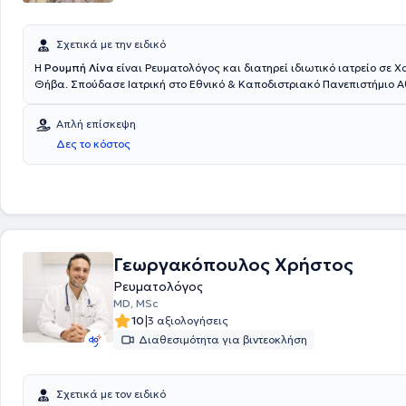
Σχετικά με την ειδικό
Η
Ρουμπή Λίνα
είναι Ρευματολόγος και διατηρεί ιδιωτικό ιατρείο σε 
Θήβα. Σπούδασε Ιατρική στο Εθνικό & Καποδιστριακό Πανεπιστήμιο Α
συνεχεία, ειδικεύτηκε στην Παθολογία και στη Ρευματολογία στο Sund
Hospital και στο Karolinska University Hospital στη Σουηδία. Διαθέτει 
Απλή επίσκεψη
εμπειρία και εργάζεται ως Ρευματολόγος - Επιμελήτρια Α΄ στο Νοσοκομείο του
Δες το κόστος
Sundsvall από το 2016 καθώς και Υπεύθυνη σπουδών των φοιτητών τη
Σχολής του Πανεπιστημίου Umeå στη Σουηδία.
Γεωργακόπουλος Χρήστος
Ρευματολόγος
MD, MSc
|
10
3 αξιολογήσεις
Διαθεσιμότητα για βιντεοκλήση
Σχετικά με τον ειδικό