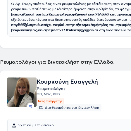
Ο Δρ. Γεωργακόπουλος είναι ρευματολόγος με εξειδίκευση στην αντι
ρευματικών παθήσεων, με ιδιαίτερη έμφαση στην αρθρίτιδα, τα φλεγ
μυοσκελετικά νοσήματα, τον μηχανικό μυοσκελετικό πόνο και την οστ
Η εκπαίδευσή του στη Ρευματολογική Κλινική του ΓΝΑ ΚΑΤ και η συνερ
εξειδικευμένα κέντρα και διεπιστημονικές ομάδες διαμόρφωσαν μια 
συνδυάζει την κλινική εμπειρία με την εξατομικευμένη και τεκμηριωμέν
Παράλληλα, συμμετέχει ενεργά σε επιστημονικές ομάδες και εταιρείε
Είναι πιστοποιημένος από την EULAR στη χρήση και στη διδασκαλία τ
ρευματολογίας και του μυοσκελετικού υπερήχου.
μυοσκελετικού υπερήχου και έχει μετεκπαιδευτεί στο IRCCS Ospedale 
Sant’Ambrogio στο Μιλάνο με υποτροφία της Ελληνικής Ρευματολογική
Ρευματολόγοι για Βιντεοκλήση στην Ελλάδα
Κουρκούνη Ευαγγελή
Ρευματολόγος
MD, MSc, PhD
Νέος συνεργάτης
Διαθεσιμότητα για βιντεοκλήση
Σχετικά με την ειδικό