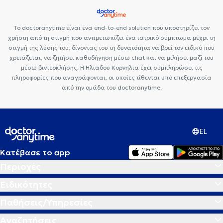
Το doctoranytime είναι ένα end-to-end solution που υποστηρίζει τον
χρήστη από τη στιγμή που αντιμετωπίζει ένα ιατρικό σύμπτωμα μέχρι τη
στιγμή της λύσης του, δίνοντας του τη δυνατότητα να βρεί τον ειδικό που
χρειάζεται, να ζητήσει καθοδήγηση μέσω chat και να μιλήσει μαζί του
μέσω βιντεοκλήσης. Η Ηλιαδου Κορνηλια έχει συμπληρώσει τις
πληροφορίες που αναγράφονται, οι οποίες τίθενται υπό επεξεργασία
από την ομάδα του doctoranytime.
EL
Κατέβασε το app
Περιοχές
Ειδικότητες
Παθήσεις/Υπηρεσίες
Αναζητήσεις