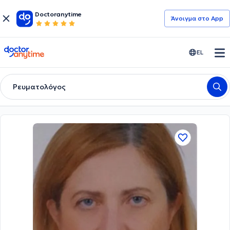
Doctoranytime
Άνοιγμα στο App
doctoranytime
EL
Ρευματολόγος