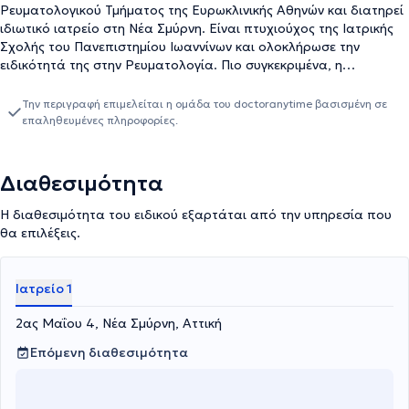
Ρευματολογικού Τμήματος της Ευρωκλινικής Αθηνών και διατηρεί
ιδιωτικό ιατρείο στη Νέα Σμύρνη. Είναι πτυχιούχος της Ιατρικής
Σχολής του Πανεπιστημίου Ιωαννίνων και ολοκλήρωσε την
ειδικότητά της στην Ρευματολογία. Πιο συγκεκριμένα, η
εκπαίδευσή της ξεκίνησε στην Α' Παθολογική κλινική του
Νοσοκομείου Νέας Ιωνίας "Η Αγία Όλγα" και συνεχίστηκε στο
Την περιγραφή επιμελείται η ομάδα του doctoranytime βασισμένη σε
Ρευματολογικό τμήμα του Γενικού Νοσοκομείου Αθηνών "Γ.
επαληθευμένες πληροφορίες.
Γεννηματάς", όπου εκπαιδεύτηκε για 4 χρόνια. Έπειτα,
μετεκπαιδεύτηκε στο Εργαστήριο Έρευνας Παθήσεων
Μυοσκελετικού Συστήματος και Μεταβολισμού των Οστών του
Διαθεσιμότητα
Εθνικού και Καποδιστριακού Πανεπιστημίου Αθηνών, καθώς και
στην Παθοφυσιολογική κλινική του Γενικού Νοσοκομείου Αθηνών
Η διαθεσιμότητα του ειδικού εξαρτάται από την υπηρεσία που
"Λαϊκό". Επιπλέον, συνεργάστηκε με το Metropolitan Hospital, με
θα επιλέξεις.
την Κλινική "Αθήναιον", ενώ επί σειρά ετών εργάστηκε ως
Ρευματολόγος στο ΙΚΑ, στην τοπική μονάδα του Νέου Κόσμου.
Επιπλέον, καταμετρά 72 ανακοινώσεις και εργασίες, καθώς και
Ιατρείο 1
104 συμμετοχές σε συνέδρια τα τελευταία 10 χρόνια. Τέλος, η
ιατρός είναι μέλος της Ελληνικής Ρευματολογικής Εταιρείας &
2ας Μαΐου 4, Νέα Σμύρνη, Αττική
Επαγγελματικής Ένωσης Ρευματολόγων Ελλάδας, της Εταιρείας
Επόμενη διαθεσιμότητα
Μεταβολισμού των Οστών και της Εταιρείας Σπονδυλικής Στήλης.