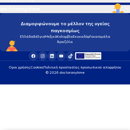
doctoranytime
Διαμορφώνουμε το μέλλον της υγείας
παγκοσμίως
Ελλάδα
Βέλγιο
Μεξικό
Κολομβία
Εκουαδόρ
Γουατεμάλα
Βραζιλία
Οροι χρήσης
Cookies
Πολιτική προστασίας προσωπικού απορρήτου
© 2026 doctoranytime