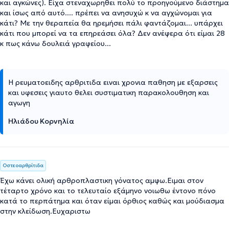
και αγκώνες). Είχα στεναχωρηθει πολύ το προηγούμενο διάστημα
και ίσως από αυτό.... πρέπει να ανησυχώ κ να αγχώνομαι για
κάτι? Με την θεραπεία θα ηρεμήσει πάλι φαντάζομαι... υπάρχει
κάτι που μπορεί να τα επηρεάσει όλα? Δεν ανέφερα ότι είμαι 28
κ πως κάνω δουλειά γραφείου...
Η ρευματοειδης αρθριτιδα ειναι χρονια παθηση με εξαρσεις
και υφεσεις γιαυτο θελει συστιματικη παρακολουθηση και
αγωγη
Ηλιάδου Κορνηλία
Οστεοαρθρίτιδα
Έχω κάνει ολική αρθροπλαστικη γόνατος αμφω.Ειμαι στον
τέταρτο χρόνο και το τελευταίο εξάμηνο νοιωθω έντονο πόνο
κατά το περπάτημα και όταν είμαι όρθιος καθώς και μούδιασμα
στην κλείδωση.Ευχαριστω