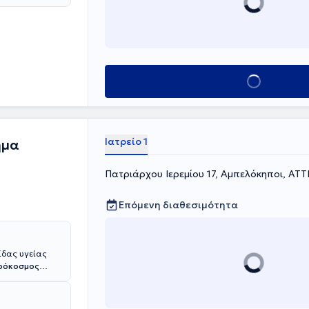
Κλείσε ραντεβού
Ιατρείο 1
ήμα
Πατριάρχου Ιερεμίου 17, Αμπελόκηποι, ΑΤΤ
Επόμενη διαθεσιμότητα
ίδας υγείας
ρόκοσμος
ισης
ιατρικά
η που ο κάθε