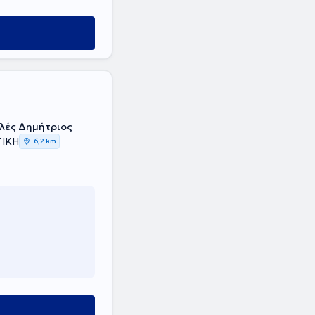
υλές Δημήτριος
ΤΙΚΗ
6,2 km