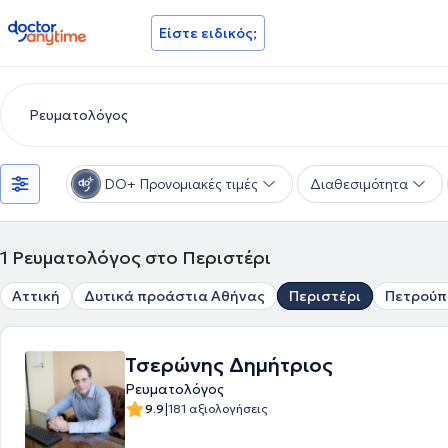
doctoranytime
Είστε ειδικός;
DO+ Προνομιακές τιμές
Διαθεσιμότητα
1
Ρευματολόγος στο Περιστέρι
Αττική
Δυτικά προάστια Αθήνας
Περιστέρι
Πετρούπ
Τσερώνης Δημήτριος
Ρευματολόγος
|
9.9
181 αξιολογήσεις