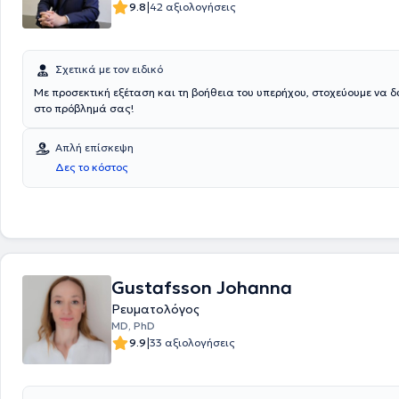
φροντίζει να παρακολουθεί σεμινάρια και συνέδρια με στόχο τη δια
|
9.8
42 αξιολογήσεις
και κατάρτιση στον κλάδο του.
Σχετικά με τον ειδικό
Με προσεκτική εξέταση και τη βοήθεια του υπερήχου, στοχεύουμε να 
στο πρόβλημά σας!
Απλή επίσκεψη
Δες το κόστος
Gustafsson Johanna
Ρευματολόγος
MD, PhD
|
9.9
33 αξιολογήσεις