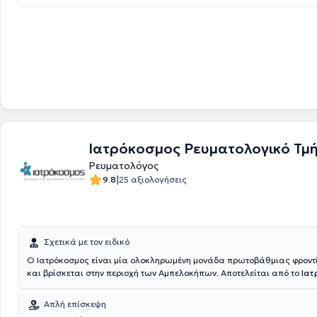
Ιατρόκοσμος Ρευματολογικό Τμ
Ρευματολόγος
|
9.8
25 αξιολογήσεις
Σχετικά με τον ειδικό
Ο Ιατρόκοσμος είναι μία ολοκληρωμένη μονάδα πρωτοβάθμιας φροντ
και βρίσκεται στην περιοχή των Αμπελοκήπων. Αποτελείται από το
Ιατ
Ρευματολογικό Τμήμα
, το οποίο είναι στελεχωμένο με υψηλής κατάρτ
επιστημονικό προσωπικό και εξοπλισμένο με σύγχρονης τεχνολογίας 
Απλή επίσκεψη
μηχανήματα. Σκοπός του κέντρου είναι να καταφέρει να δώσει τη λύσ