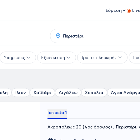
Εύρεση
Liv
Υπηρεσίες
Εξειδίκευση
Τρόποι πληρωμής
Πρό
ολη
Ίλιον
Χαϊδάρι
Αιγάλεω
Σεπόλια
Άγιοι Ανάργυ
Ιατρείο 1
Ακροπόλεως 20 (4ος όροφος) , Περιστέρι,