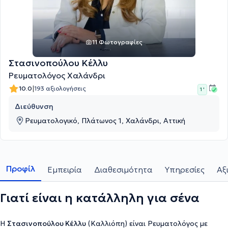
11 Φωτογραφίες
Στασινοπούλου Κέλλυ
Ρευματολόγος Χαλάνδρι
|
10.0
193 αξιολογήσεις
1 '
Διεύθυνση
Ρευματολογικό, Πλάτωνος 1, Χαλάνδρι, Αττική
Προφίλ
Εμπειρία
Διαθεσιμότητα
Υπηρεσίες
Αξ
Γιατί είναι η κατάλληλη για σένα
Η
Στασινοπούλου Κέλλυ
(Καλλιόπη) είναι Ρευματολόγος με