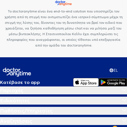
Το doctoranytime είναι ένα end-to-end solution που υποστηρίζει τον
χρήστη από τη στιγμή που αντιμετωπίζει ένα ιατρικό σύμπτωμα μέχρι τη
στιγμή της λύσης του, δίνοντας του τη δυνατότητα να βρεί τον ειδικό που
χρειάζεται, να ζητήσει καθοδήγηση μέσω chat και να μιλήσει μαζί του
μέσω βιντεοκλήσης. Η Στασινοπουλου Κελλυ έχει συμπληρώσει τις
πληροφορίες που αναγράφονται, οι οποίες τίθενται υπό επεξεργασία
από την ομάδα του doctoranytime.
EL
Κατέβασε το app
Περιοχές
Ειδικότητες
Παθήσεις/Υπηρεσίες
Αναζητήσεις