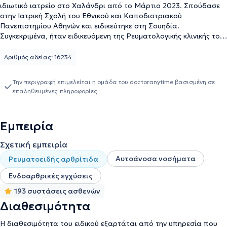
ιδιωτικό ιατρείο στο Χαλάνδρι από το Μάρτιο 2023. Σπούδασε
στην Ιατρική Σχολή του Εθνικού και Καποδιστριακού
Πανεπιστημίου Αθηνών και ειδικεύτηκε στη Σουηδία.
Συγκεκριμένα, ήταν ειδικευόμενη της Ρευματολογικής κλινικής του
ΝU-Sjukvården, Uddevalla Hospital και του Sahlgrenksa University
Hospital, στο οποίο μέχρι πρόσφατα διατελούσε χρέη
Αριθμός αδείας: 16234
Επιμελήτριας. Τέλος, διαθέτει αξιόλογη κλινική εμπειρία.
Την περιγραφή επιμελείται η ομάδα του doctoranytime βασισμένη σε
επαληθευμένες πληροφορίες.
Εμπειρία
Σχετική εμπειρία
Αυτοάνοσα νοσήματα
Ρευματοειδής αρθρίτιδα
Ενδοαρθρικές εγχύσεις
193 συστάσεις ασθενών
Διαθεσιμότητα
Η διαθεσιμότητα του ειδικού εξαρτάται από την υπηρεσία που