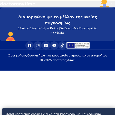
doctoranytime
Διαμορφώνουμε το μέλλον της υγείας
παγκοσμίως
Ελλάδα
Βέλγιο
Μεξικό
Κολομβία
Εκουαδόρ
Γουατεμάλα
Βραζιλία
Οροι χρήσης
Cookies
Πολιτική προστασίας προσωπικού απορρήτου
© 2026 doctoranytime
Χρησιμοποιούμε cookies για να σου προσφέρουμε μια κορυφαία