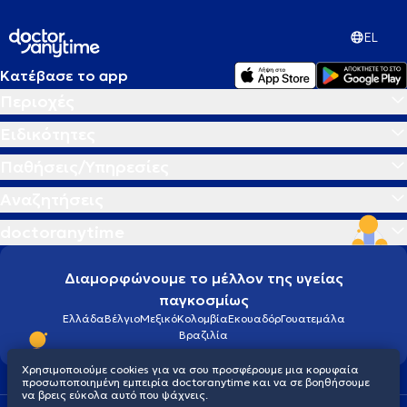
EL
Κατέβασε το app
Περιοχές
Ειδικότητες
Παθήσεις/Υπηρεσίες
Αναζητήσεις
doctoranytime
Διαμορφώνουμε το μέλλον της υγείας
παγκοσμίως
Ελλάδα
Βέλγιο
Μεξικό
Κολομβία
Εκουαδόρ
Γουατεμάλα
Βραζιλία
Χρησιμοποιούμε cookies για να σου προσφέρουμε μια κορυφαία
προσωποποιημένη εμπειρία doctoranytime και να σε βοηθήσουμε
να βρεις εύκολα αυτό που ψάχνεις.