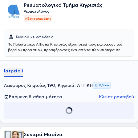
Ρευματολογικό Τμήμα Κηφισιάς
Ρευματολόγος
Νέος συνεργάτης
Σχετικά με τον ειδικό
Το Πολυϊατρείο Affidea Κηφισιάς εξυπηρετεί τους κατοίκους του
βορείου προαστίου, προσφέροντας ένα από τα πλουσιότερα σε
ειδικότητες πολυϊατρεία του δικτύου. Διαθέτει εξειδικευμένες
υπηρεσίες για τον ύπνο, τη νευρολογία και τη ρευματολογία,
καθιστώντας το ιδανικό σημείο πρόσβασης για εξειδικευμένη
Ιατρείο 1
φροντίδα στη βόρεια Αθήνα.
Λεωφόρος Κηφισίας 190, Κηφισιά, ΑΤΤΙΚΗ
8,5 km
Επόμενη διαθεσιμότητα
Κλείσε ραντεβού
Συκαρά Μαρίνα