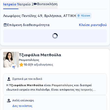
Βιντεοκλήση
Ιατρείο 1
Ιατρείο 2
Λεωφόρος Πεντέλης 49, Βριλήσσια, ΑΤΤΙΚΗ
10,4 km
Επόμενη διαθεσιμότητα
Κλείσε ραντεβού
Τζιαφάλια Ματθούλα
Ρευματολόγος
|
10.0
9 αξιολογήσεις
Σχετικά με τον ειδικό
H
Τζιαφάλια Ματθούλα
είναι
Ρευματολόγος
και διατηρεί
ιδιωτικό ιατρείο στο Χαλάνδρι. Είναι απόφοιτος της
Ιατρικής
Σχολής του Αριστοτελείου Πανεπιστημίου Θεσσαλονίκης
και το
2022 έλαβε τον τίτλο ειδικότητας στη Ρευματολογία,
Απλή επίσκεψη
ολοκληρώνοντας με επιτυχία την εκπαίδευσή της σε κορυφαία
Δες το κόστος
νοσοκομεία της χώρας.Εργάζεται και ως επικουρική ιατρός