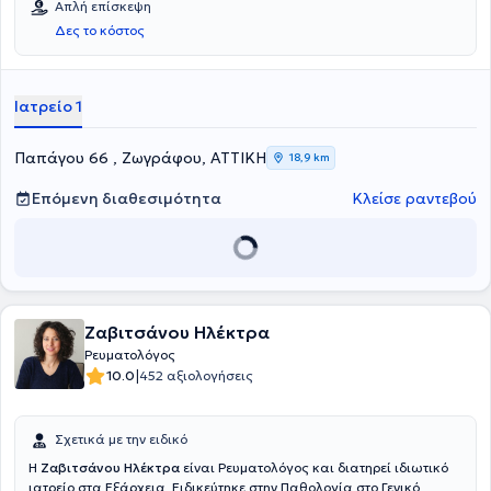
Απλή επίσκεψη
Αθηνών "Ο Ευαγγελισμός".
Δες το κόστος
Ιατρείο 1
Παπάγου 66 , Ζωγράφου, ΑΤΤΙΚΗ
18,9 km
Επόμενη διαθεσιμότητα
Κλείσε ραντεβού
Ζαβιτσάνου Ηλέκτρα
Ρευματολόγος
|
10.0
452 αξιολογήσεις
Σχετικά με την ειδικό
Η
Ζαβιτσάνου Ηλέκτρα
είναι Ρευματολόγος και διατηρεί ιδιωτικό
ιατρείο στα Εξάρχεια. Ειδικεύτηκε στην Παθολογία στο Γενικό