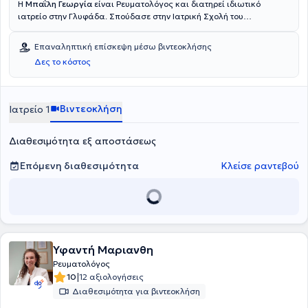
Η
Μπαΐλη Γεωργία
είναι Ρευματολόγος και διατηρεί ιδιωτικό
ιατρείο στην Γλυφάδα. Σπούδασε στην Ιατρική Σχολή του
Δημοκρίτειου Πανεπιστημίου Θράκης και ειδικεύτηκε στην
Ρευματολογία στο ΓΝΑ ΚΑΤ. Διαθέτει εμπειρία στα συστηματικά
Επαναληπτική επίσκεψη μέσω βιντεοκλήσης
αυτοάνοσα νοσήματα, την οστεοαρθρίτιδα , την οστεοπόρωση και
Δες το κόστος
λοιπες παθήσεις του μυοσκελετικού συστήματος. Είναι μέλος της
Ελληνικής Ρευματολογικής Εταιρείας και της Ελληνικής Εταιρείας
Μελέτης Μεταβολισμού των Οστών.
Βιντεοκλήση
Ιατρείο 1
Διαθεσιμότητα εξ αποστάσεως
Επόμενη διαθεσιμότητα
Κλείσε ραντεβού
Υφαντή Μαριανθη
Ρευματολόγος
|
10
12 αξιολογήσεις
Διαθεσιμότητα για βιντεοκλήση