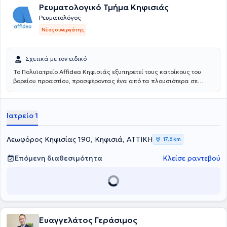
Ρευματολογικό Τμήμα Κηφισιάς
Ρευματολόγος
Νέος συνεργάτης
Σχετικά με τον ειδικό
Το Πολυϊατρείο Affidea Κηφισιάς εξυπηρετεί τους κατοίκους του
βορείου προαστίου, προσφέροντας ένα από τα πλουσιότερα σε
ειδικότητες πολυϊατρεία του δικτύου. Διαθέτει εξειδικευμένες
υπηρεσίες για τον ύπνο, τη νευρολογία και τη ρευματολογία,
καθιστώντας το ιδανικό σημείο πρόσβασης για εξειδικευμένη
Ιατρείο 1
φροντίδα στη βόρεια Αθήνα.
Λεωφόρος Κηφισίας 190, Κηφισιά, ΑΤΤΙΚΗ
17,6 km
Επόμενη διαθεσιμότητα
Κλείσε ραντεβού
Ευαγγελάτος Γεράσιμος