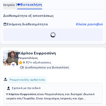
πληθώρα περιστατικών και αποκτώντας εμπειρία στο αντικείμενό
Βιντεοκλήση
Ιατρείο 1
του.
Διαθεσιμότητα εξ αποστάσεως
Επόμενη διαθεσιμότητα
Κλείσε ραντεβού
Κάρλου Ευφροσύνη
Ρευματολόγος
|
9.7
74 αξιολογήσεις
Διαθεσιμότητα για βιντεοκλήση
Ρευματοειδής αρθρίτιδα
Σχετικά με την ειδικό
Η
Κάρλου Ευφροσύνη
είναι Ρευματολόγος και διατηρεί ιδιωτικό
ιατρείο στη Γλυφάδα. Είναι πτυχιούχος Ιατρικής και έχει
παρακολουθήσει μετεκπαιδευτικά μαθήματα Ρευματολογίας.