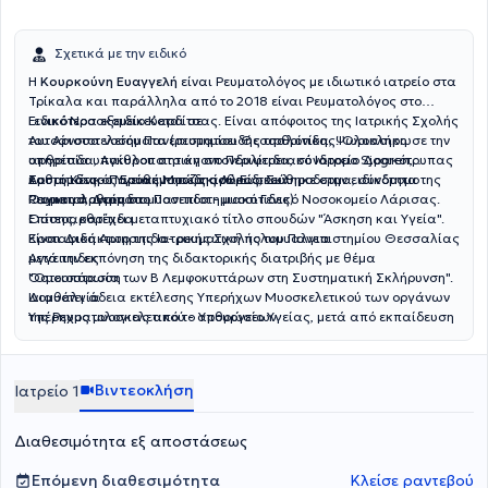
Σχετικά με την ειδικό
Η
Κουρκούνη Ευαγγελή
είναι Ρευματολόγος με ιδιωτικό ιατρείο στα
Τρίκαλα και παράλληλα από το 2018 είναι Ρευματολόγος στο
Γενικό Νοσοκομείο Καρδίτσας. Είναι απόφοιτος της Ιατρικής Σχολής
Ειδικότερα εξειδικεύεται σε:
του Αριστοτελείου Πανεπιστημίου Θεσσαλονίκης. Ολοκλήρωσε την
Αυτοάνοσα νοσήματα (ρευματοειδής αρθρίτιδα, Ψωριασικη
υπηρεσία υπαίθρου στο άγονο Περιφερειακό Ιατρείο Δρακότρυπας
αρθρίτιδα, Αγκυλοποιητικη σπονδυλίτιδα, σύνδρομο Sjogren,
και το Κέντρο Υγείας Μουζακίου. Ειδικεύθηκε στην ειδικότητα της
Συστηματικός Ερυθηματώδης Λύκος, Σκληροδερμα, σύνδρομο
Αρθρίτιδες - Παρακέντησεις αρθρώσεων
Ρευματολογιας στο Πανεπιστημιακό Γενικό Νοσοκομείο Λάρισας.
Raynaud, Δερματομυοσιτιδα - μυοσιτιδες)
Ουρικη αρθρίτιδα
Επίσης, κατέχει μεταπτυχιακό τίτλο σπουδών "Άσκηση και Υγεία".
Οστεοαρθρίτιδα
Είναι Διδάκτωρ της Ιατρικής Σχολής του Πανεπιστημίου Θεσσαλίας
Κροταφικη Αρτηριτιδα- ρευματική πολυμυαλγια
μετά την εκπόνηση της διδακτορικής διατριβής με θέμα
Αγγειιτιδες
"Ομοιοστασία των Β Λεμφοκυττάρων στη Συστηματική Σκλήρυνση".
Οστεοπόρωση
Διαθέτει άδεια εκτέλεσης Υπερήχων Μυοσκελετικού των οργάνων
Ινομυαλγία
της Ρευματολογιας από το Υπουργείο Υγείας, μετά από εκπαίδευση
Υπέρηχος μυοσκελετικού - αρθρώσεων
στο Γενικό Νοσοκομείο Θεσσαλονίκης "Ιπποκράτειο". Συμμετέχει
τακτικά ως ομιλήτρια ή πρόεδρος σε ρευματολογικά συνέδρια.
Βιντεοκλήση
Ιατρείο 1
Διαθεσιμότητα εξ αποστάσεως
Επόμενη διαθεσιμότητα
Κλείσε ραντεβού