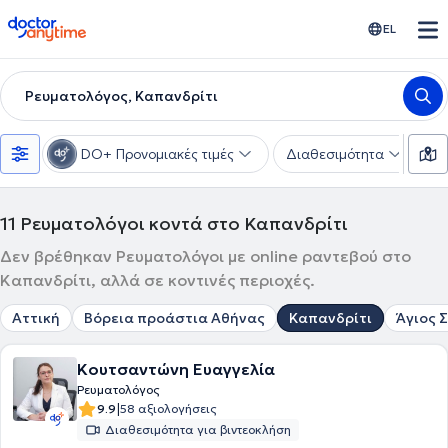
doctoranytime
EL
Ρευματολόγος, Καπανδρίτι
DO+ Προνομιακές τιμές
Διαθεσιμότητα
Υ
11
Ρευματολόγοι κοντά στο Καπανδρίτι
Δεν βρέθηκαν Ρευματολόγοι με online ραντεβού στο
Καπανδρίτι, αλλά σε κοντινές περιοχές.
Αττική
Βόρεια προάστια Αθήνας
Καπανδρίτι
Άγιος 
Κουτσαντώνη Ευαγγελία
Ρευματολόγος
|
9.9
58 αξιολογήσεις
Διαθεσιμότητα για βιντεοκλήση