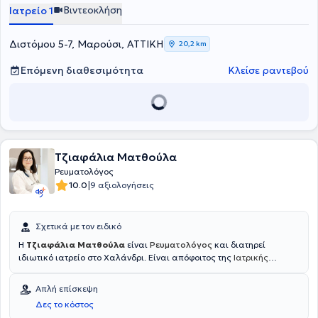
και την εξατομικευμένη φροντίδα του ασθενούς.
Βιντεοκλήση
Ιατρείο 1
Διστόμου 5-7, Μαρούσι, ΑΤΤΙΚΗ
20,2 km
Επόμενη διαθεσιμότητα
Κλείσε ραντεβού
Τζιαφάλια Ματθούλα
Ρευματολόγος
|
10.0
9 αξιολογήσεις
Σχετικά με τον ειδικό
H
Τζιαφάλια Ματθούλα
είναι
Ρευματολόγος
και διατηρεί
ιδιωτικό ιατρείο στο Χαλάνδρι. Είναι απόφοιτος της
Ιατρικής
Σχολής του Αριστοτελείου Πανεπιστημίου Θεσσαλονίκης
και το
2022 έλαβε τον τίτλο ειδικότητας στη Ρευματολογία,
Απλή επίσκεψη
ολοκληρώνοντας με επιτυχία την εκπαίδευσή της σε κορυφαία
Δες το κόστος
νοσοκομεία της χώρας.Εργάζεται και ως επικουρική ιατρός