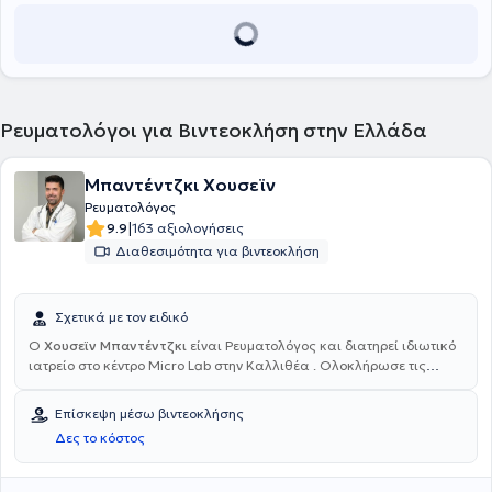
Ρευματολόγοι για Βιντεοκλήση στην Ελλάδα
Μπαντέντζκι Χουσεϊν
Ρευματολόγος
|
9.9
163 αξιολογήσεις
Διαθεσιμότητα για βιντεοκλήση
Σχετικά με τον ειδικό
Ο
Χουσεϊν Μπαντέντζκι
είναι Ρευματολόγος και διατηρεί ιδιωτικό
ιατρείο στο κέντρο Micro Lab στην Καλλιθέα . Ολοκλήρωσε τις
σπουδές του στην Ιατρική Σχολή του Δημοκρίτειου Πανεπιστήμιου
Θράκης και στη συνέχεια απέκτησε επιπλέον πτυχίο
Επίσκεψη μέσω βιντεοκλήσης
Ρευματολογίας από το University of Bochum στη Γερμανία και
Δες το κόστος
ειδικεύτηκε στη Ρευματολογία στο Ρευματολογικό Νοσοκομείο
Χέρνε της Γερμανίας. Τέλος, έχει τελέσει Επικουρικός Επιμελητής Β,
στο Γενικό Νοσοκομείο Αθηνών "Ευαγγελισμός", αντιμετωπίζοντας