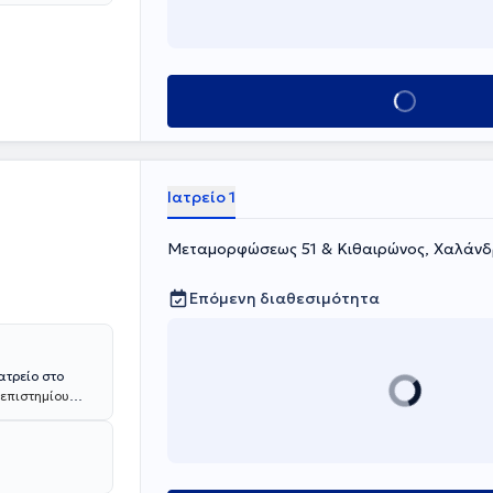
 ρευματολογία,
α στη βόρεια
Κλείσε ραντεβού
Ιατρείο 1
Μεταμορφώσεως 51 & Κιθαιρώνος, Χαλάνδ
Επόμενη διαθεσιμότητα
ατρείο στο
νεπιστημίου
γία,
μεία της
 Νοσοκομείο
ης ιατρείο,