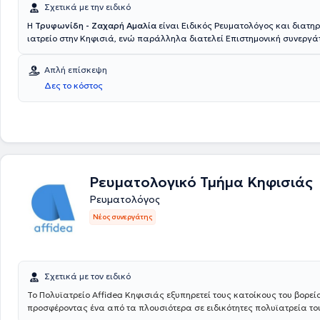
Σχετικά με την ειδικό
Η
Τρυφωνίδη - Ζαχαρή Αμαλία
είναι Ειδικός Ρευματολόγος και διατηρ
ιατρείο στην Κηφισιά, ενώ παράλληλα διατελεί Επιστημονική συνεργά
Metropolitan General (Γενική Κλινική Χολαργού). Είναι πτυχιούχος της 
Σχολής του Αριστοτελείου Πανεπιστημίου Θεσσαλονίκης. Έχει εμπειρία
Απλή επίσκεψη
ενδαρθρικές εγχύσεις υπό υπερηχογραφικό έλεγχο (υαλουρονικού - κο
Δες το κόστος
κολαγόνου) και είναι εξειδικευμένη στις παρασπονδυλικές εγχύσεις 
της σπονδυλικής στήλης (οσφυαλγία - ισχιαλγία - θωρακαλγία - αυχε
ιδιωτικό της ιατρείο μπορεί να αντιμετωπίσει πλήθος παθήσεων όπω
οστεοαρθρίτιδα γονάτων, τενοντίτιδες, οσφυαλγία, αυχεναλγία, ρευμ
αρθρίτιδα, αγκυλοποιητική σπονδυλαρθρίτιδα κ.α και να παρέχει ολ
θεραπεία. Τέλος, η ιατρός είναι μέλος του Ιατρικού Συλλόγου Αθηνών.
Ρευματολογικό Τμήμα Κηφισιάς
Ρευματολόγος
Νέος συνεργάτης
Σχετικά με τον ειδικό
Το Πολυϊατρείο Affidea Κηφισιάς εξυπηρετεί τους κατοίκους του βορεί
προσφέροντας ένα από τα πλουσιότερα σε ειδικότητες πολυϊατρεία του