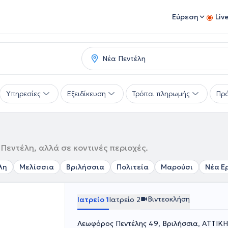
Εύρεση
Liv
Υπηρεσίες
Εξειδίκευση
Τρόποι πληρωμής
Πρό
Πεντέλη, αλλά σε κοντινές περιοχές.
λη
Μελίσσια
Βριλήσσια
Πολιτεία
Μαρούσι
Νέα Ε
Βιντεοκλήση
Ιατρείο 1
Ιατρείο 2
Λεωφόρος Πεντέλης 49, Βριλήσσια, ΑΤΤΙΚΗ