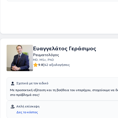
Διαθέτει εξειδικευμένες υπηρεσίες για τον ύπνο, τη νευρολογία και τη
καθιστώντας το ιδανικό σημείο πρόσβασης για εξειδικευμένη φροντίδ
Αθήνα.
Ευαγγελάτος Γεράσιμος
Ρευματολόγος
MD, MSc, PhD
|
9.8
42 αξιολογήσεις
Σχετικά με τον ειδικό
Με προσεκτική εξέταση και τη βοήθεια του υπερήχου, στοχεύουμε να 
στο πρόβλημά σας!
Απλή επίσκεψη
Δες το κόστος