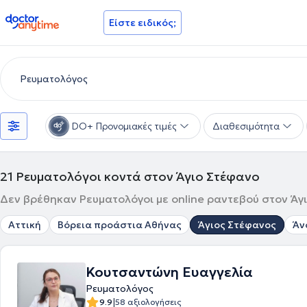
doctoranytime
Είστε ειδικός;
DO+ Προνομιακές τιμές
Διαθεσιμότητα
21
Ρευματολόγοι κοντά στον Άγιο Στέφανο
Δεν βρέθηκαν Ρευματολόγοι με online ραντεβού στον Άγι
Αττική
Βόρεια προάστια Αθήνας
Άγιος Στέφανος
Άν
Κουτσαντώνη Ευαγγελία
Ρευματολόγος
|
9.9
58 αξιολογήσεις