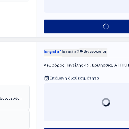
 ρευματολογία,
α στη βόρεια
Κλείσε ραντεβού
Βιντεοκλήση
Ιατρείο 1
Ιατρείο 2
Λεωφόρος Πεντέλης 49, Βριλήσσια, ΑΤΤΙΚΗ
Επόμενη διαθεσιμότητα
δώσουμε λύση