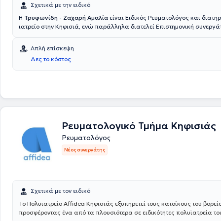
Σχετικά με την ειδικό
Η
Τρυφωνίδη - Ζαχαρή Αμαλία
είναι Ειδικός Ρευματολόγος και διατηρ
ιατρείο στην Κηφισιά, ενώ παράλληλα διατελεί Επιστημονική συνεργά
Metropolitan General (Γενική Κλινική Χολαργού). Είναι πτυχιούχος της 
Σχολής του Αριστοτελείου Πανεπιστημίου Θεσσαλονίκης. Έχει εμπειρία
Απλή επίσκεψη
ενδαρθρικές εγχύσεις υπό υπερηχογραφικό έλεγχο (υαλουρονικού - κο
Δες το κόστος
κολαγόνου) και είναι εξειδικευμένη στις παρασπονδυλικές εγχύσεις 
της σπονδυλικής στήλης (οσφυαλγία - ισχιαλγία - θωρακαλγία - αυχε
ιδιωτικό της ιατρείο μπορεί να αντιμετωπίσει πλήθος παθήσεων όπω
οστεοαρθρίτιδα γονάτων, τενοντίτιδες, οσφυαλγία, αυχεναλγία, ρευμ
αρθρίτιδα, αγκυλοποιητική σπονδυλαρθρίτιδα κ.α και να παρέχει ολ
θεραπεία. Τέλος, η ιατρός είναι μέλος του Ιατρικού Συλλόγου Αθηνών.
Ρευματολογικό Τμήμα Κηφισιάς
Ρευματολόγος
Νέος συνεργάτης
Σχετικά με τον ειδικό
Το Πολυϊατρείο Affidea Κηφισιάς εξυπηρετεί τους κατοίκους του βορεί
προσφέροντας ένα από τα πλουσιότερα σε ειδικότητες πολυϊατρεία του