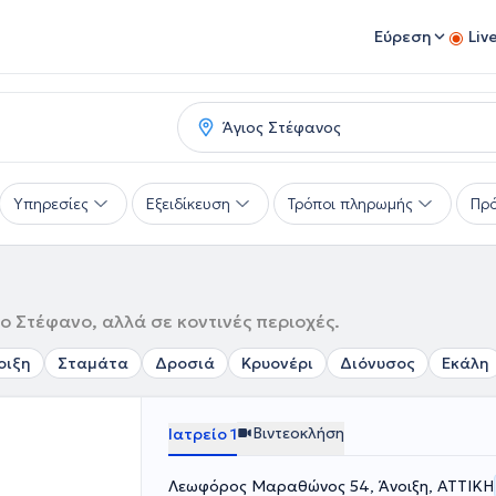
Εύρεση
Liv
Υπηρεσίες
Εξειδίκευση
Τρόποι πληρωμής
Πρό
ο Στέφανο, αλλά σε κοντινές περιοχές.
οιξη
Σταμάτα
Δροσιά
Κρυονέρι
Διόνυσος
Εκάλη
Βιντεοκλήση
Ιατρείο 1
Λεωφόρος Μαραθώνος 54, Άνοιξη, ΑΤΤΙΚΗ