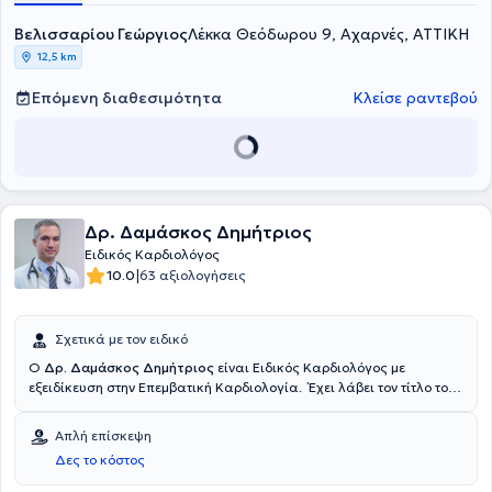
Συλλόγου Αθηνών. το 2024 μετά από εξάμηνη εκπαίδευση στο
Ωνάσειο Καρδιοχειρουργικό Κέντρο απέκτησε την άδεια
Βελισσαρίου Γεώργιος
Λέκκα Θεόδωρου 9, Αχαρνές, ΑΤΤΙΚΗ
διενέργειας δυναμικής υπερηχοκαρδιογραφίας( stres echo) .
12,5 km
Επόμενη διαθεσιμότητα
Κλείσε ραντεβού
Δρ. Δαμάσκος Δημήτριος
Ειδικός Καρδιολόγος
|
10.0
63 αξιολογήσεις
Σχετικά με τον ειδικό
Ο
Δρ. Δαμάσκος Δημήτριος
είναι Ειδικός Καρδιολόγος με
εξειδίκευση στην Επεμβατική Καρδιολογία. Έχει λάβει τον τίτλο του
Διδάκτορα από την Ιατρική Σχολή του Πανεπιστημίου Αθηνών,
εκπονώντας τη διδακτορική διατριβή του στην Ά Καρδιολογική
Απλή επίσκεψη
Κλινική του Ωνασείου Καρδιοχειρουργικού Κέντρου, της οποίας
Δες το κόστος
αποτέλεσε Ερευνητικός Συνεργάτης στον τομέα της Πρόληψης των
Δυσλιπιδαιμιών για έξι έτη. Έχει ανακηρυχθεί υπότροφος της