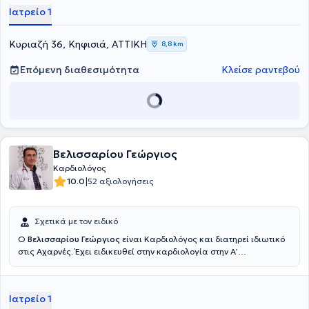
Ιατρείο 1
Κυριαζή 36, Κηφισιά, ΑΤΤΙΚΗ
8,8 km
Επόμενη διαθεσιμότητα
Κλείσε ραντεβού
Βελισσαρίου Γεώργιος
Καρδιολόγος
|
10.0
52 αξιολογήσεις
Σχετικά με τον ειδικό
Ο
Βελισσαρίου Γεώργιος
είναι Καρδιολόγος και διατηρεί ιδιωτικό
στις Αχαρνές. Έχει ειδικευθεί στην καρδιολογία στην Α’
Καρδιολογική Κλινική του Γενικού Νοσοκομείου Αθηνών "Ο
Ευαγγελισμός" και έχει παρακολουθήσει αρκετά σεμινάρια με
στόχο τη συνεχή επιμόρφωση στο τομέα του. Μέχρι και σήμερα είναι
Ιατρείο 1
Επιστημονικός συνεργάτης του ομίλου ΥΓΕΙΑ και μέλος του Ιατρικού