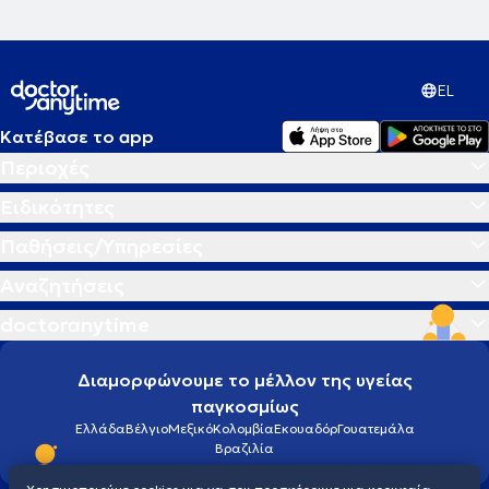
EL
Κατέβασε το app
Περιοχές
Ειδικότητες
Παθήσεις/Υπηρεσίες
Αναζητήσεις
doctoranytime
Διαμορφώνουμε το μέλλον της υγείας
παγκοσμίως
Ελλάδα
Βέλγιο
Μεξικό
Κολομβία
Εκουαδόρ
Γουατεμάλα
Βραζιλία