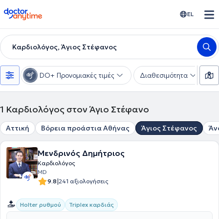
doctoranytime
EL
Καρδιολόγος, Άγιος Στέφανος
DO+ Προνομιακές τιμές
Διαθεσιμότητα
Υ
1
Καρδιολόγος στον Άγιο Στέφανο
Αττική
Βόρεια προάστια Αθήνας
Άγιος Στέφανος
Άν
Μενδρινός Δημήτριος
Καρδιολόγος
MD
|
9.8
241 αξιολογήσεις
Holter ρυθμού
Triplex καρδιάς