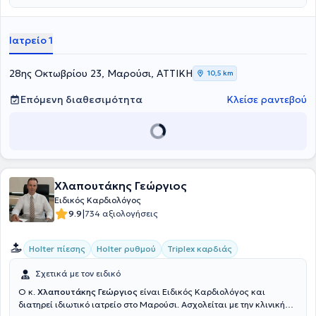
προβλημάτων του.
Ιατρείο 1
28ης Οκτωβρίου 23, Μαρούσι, ΑΤΤΙΚΗ
10,5 km
Επόμενη διαθεσιμότητα
Κλείσε ραντεβού
Χλαπουτάκης Γεώργιος
Ειδικός Καρδιολόγος
|
9.9
734 αξιολογήσεις
Holter πίεσης
Holter ρυθμού
Triplex καρδιάς
Σχετικά με τον ειδικό
Ο κ.
Χλαπουτάκης Γεώργιος
είναι Ειδικός Καρδιολόγος και
διατηρεί ιδιωτικό ιατρείο στο Μαρούσι. Ασχολείται με την κλινική