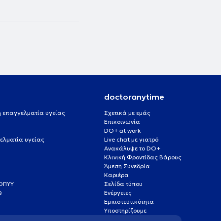
doctoranytime
 ή επαγγελματία υγείας
Σχετικά με εμάς
Επικοινωνία
DO+ at work
ελματία υγείας
Live chat με γιατρό
Ανακάλυψε το DO+
Κλινική Φροντίδας Βάρους
Άμεση Συνεδρία
Καριέρα
ΕΟΠΥΥ
Σελίδα τύπου
Q
Ενέργειες
ς
Εμπιστευτικότητα
Υποστηρίζουμε