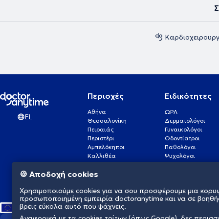
Σ
Καρδιοχειρουργ
Περιοχές
Ειδικότητες
Αθήνα
ΩΡΛ
EL
Θεσσαλονίκη
Δερματολόγοι
Πειραιάς
Γυναικολόγοι
Περιστέρι
Οδοντίατροι
Αμπελόκηποι
Παθολόγοι
Καλλιθέα
Ψυχολόγοι
Πάτρα
Οφθαλμίατροι
🍪 Αποδοχή cookies
Γλυφάδα
Ενδοκρινολόγοι
Νίκαια
Ουρολόγοι
Χρησιμοποιούμε cookies για να σου προσφέρουμε μια κορυ
Νέα Σμύρνη
Καρδιολόγοι
προσωποποιημένη εμπειρία doctoranytime και να σε βοηθή
βρεις εύκολα αυτό που ψάχνεις.
Αναφορικά με τα cookies τρίτων (όπως Google), δες περισ