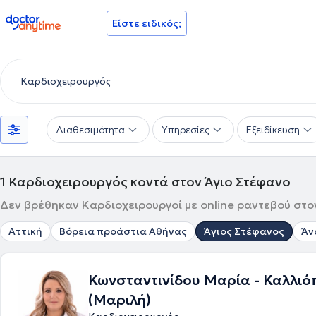
doctoranytime
Είστε ειδικός;
Διαθεσιμότητα
Υπηρεσίες
Εξειδίκευση
1
Καρδιοχειρουργός κοντά στον Άγιο Στέφανο
Δεν βρέθηκαν Καρδιοχειρουργοί με online ραντεβού στον
Αττική
Βόρεια προάστια Αθήνας
Άγιος Στέφανος
Άν
Κωνσταντινίδου Μαρία - Καλλιό
(Μαριλή)