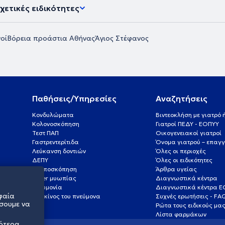
χετικές ειδικότητες
οί
Βόρεια προάστια Αθήνας
Άγιος Στέφανος
Παθήσεις/Υπηρεσίες
Αναζητήσεις
Κονδυλώματα
Βιντεοκλήση με γιατρό
Κολονοσκόπηση
Γιατροί ΠΕΔΥ - ΕΟΠΥΥ
Τεστ ΠΑΠ
Οικογενειακοί γιατροί
Γαστρεντερίτιδα
Όνομα γιατρού – επαγγ
Λεύκανση δοντιών
Όλες οι περιοχές
ΔΕΠΥ
Όλες οι ειδικότητες
Κολποσκόπηση
Άρθρα υγείας
Laser μυωπίας
Διαγνωστικά κέντρα
Πνευμονία
Διαγνωστικά κέντρα 
φαία
Καρκίνος του πνεύμονα
Συχνές ερωτήσεις - FA
σουμε να
Ρώτα τους ειδικούς μα
Λίστα φαρμάκων
σότερα