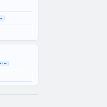
 km
8,9 km