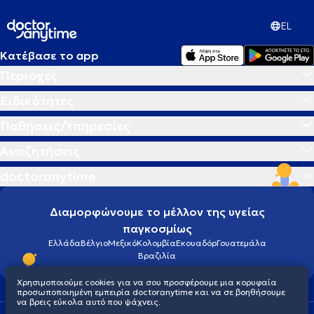
EL
Κατέβασε το app
Περιοχές
Ειδικότητες
Παθήσεις/Υπηρεσίες
Αναζητήσεις
doctoranytime
Διαμορφώνουμε το μέλλον της υγείας
παγκοσμίως
Ελλάδα
Βέλγιο
Μεξικό
Κολομβία
Εκουαδόρ
Γουατεμάλα
Βραζιλία
Χρησιμοποιούμε cookies για να σου προσφέρουμε μια κορυφαία
προσωποποιημένη εμπειρία doctoranytime και να σε βοηθήσουμε
να βρεις εύκολα αυτό που ψάχνεις.