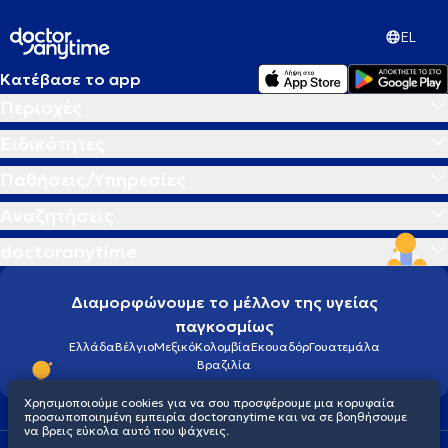
EL
Κατέβασε το app
Περιοχές
Ειδικότητες
Παθήσεις/Υπηρεσίες
Αναζητήσεις
doctoranytime
Διαμορφώνουμε το μέλλον της υγείας
παγκοσμίως
Ελλάδα
Βέλγιο
Μεξικό
Κολομβία
Εκουαδόρ
Γουατεμάλα
Βραζιλία
Χρησιμοποιούμε cookies για να σου προσφέρουμε μια κορυφαία
προσωποποιημένη εμπειρία doctoranytime και να σε βοηθήσουμε
να βρεις εύκολα αυτό που ψάχνεις.