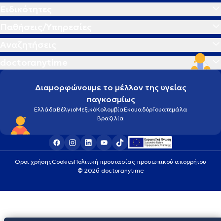
Ειδικότητες
Παθήσεις/Υπηρεσίες
Αναζητήσεις
doctoranytime
Διαμορφώνουμε το μέλλον της υγείας
παγκοσμίως
Ελλάδα
Βέλγιο
Μεξικό
Κολομβία
Εκουαδόρ
Γουατεμάλα
Βραζιλία
Οροι χρήσης
Cookies
Πολιτική προστασίας προσωπικού απορρήτου
© 2026 doctoranytime