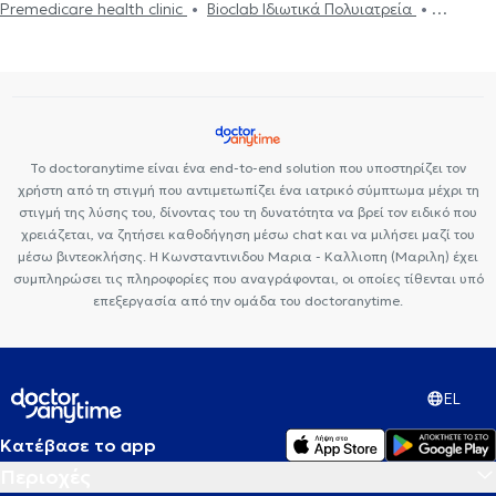
Premedicare health clinic
Bioclab Ιδιωτικά Πολυιατρεία
Premedicare Health Clinic
Ιάζω
Center NT-CardioMetabolics
Το doctoranytime είναι ένα end-to-end solution που υποστηρίζει τον
χρήστη από τη στιγμή που αντιμετωπίζει ένα ιατρικό σύμπτωμα μέχρι τη
στιγμή της λύσης του, δίνοντας του τη δυνατότητα να βρεί τον ειδικό που
χρειάζεται, να ζητήσει καθοδήγηση μέσω chat και να μιλήσει μαζί του
μέσω βιντεοκλήσης. Η Κωνσταντινιδου Μαρια - Καλλιοπη (Μαριλη) έχει
συμπληρώσει τις πληροφορίες που αναγράφονται, οι οποίες τίθενται υπό
επεξεργασία από την ομάδα του doctoranytime.
EL
Κατέβασε το app
Περιοχές