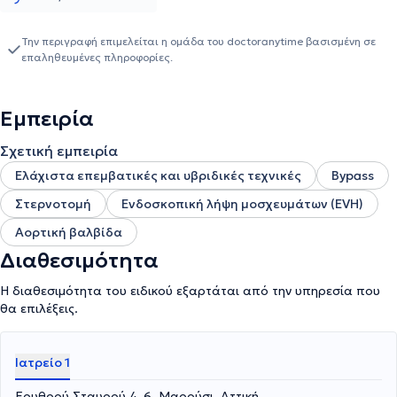
Θώρακος (EACTS), της Ελληνικής Χειρουργικής Εταιρείας
Θώρακος και Καρδιάς και της Ελληνικής Καρδιολογικής
Εταιρείας. Είναι επίσης μέλος του Ιατρικού Συλλόγου Αθηνών
Την περιγραφή επιμελείται η ομάδα του doctoranytime βασισμένη σε
επαληθευμένες πληροφορίες.
(ΙΣΑ) και του Ιατρικού Συλλόγου Αγγλίας (GMC).
Εμπειρία
Σχετική εμπειρία
Ελάχιστα επεμβατικές και υβριδικές τεχνικές
Bypass
Στερνοτομή
Ενδοσκοπική λήψη μοσχευμάτων (EVH)
Αορτική βαλβίδα
Διαθεσιμότητα
Η διαθεσιμότητα του ειδικού εξαρτάται από την υπηρεσία που
θα επιλέξεις.
Ιατρείο 1
Ερυθρού Σταυρού 4-6, Μαρούσι, Αττική