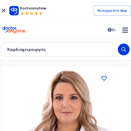
Doctoranytime
Άνοιγμα στο App
doctoranytime
EL
Καρδιοχειρουργός