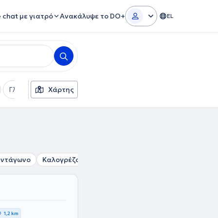
e chat με γιατρό
Ανακάλυψε το DO+
EL
Γλώσσες
Χάρτης
Φύλο
εντάγωνο
Καλογρέζα
Μαρούσι
Βριλήσσια
Παπάγου
1,2 km