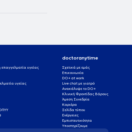
doctoranytime
 ή επαγγελματία υγείας
Σχετικά με εμάς
Επικοινωνία
DO+ at work
ελματία υγείας
Live chat με γιατρό
Ανακάλυψε το DO+
Κλινική Φροντίδας Βάρους
Άμεση Συνεδρία
Καριέρα
ΕΟΠΥΥ
Σελίδα τύπου
Q
Ενέργειες
ς
Εμπιστευτικότητα
Υποστηρίζουμε