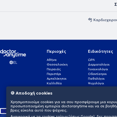
Σ
Καρδιοχειρο
Περιοχές
Ειδικότητες
Αθήνα
ΩΡΛ
EL
Θεσσαλονίκη
Δερματολόγοι
Πειραιάς
Γυναικολόγοι
Περιστέρι
Οδοντίατροι
Αμπελόκηποι
Παθολόγοι
Καλλιθέα
Ψυχολόγοι
Πάτρα
Οφθαλμίατροι
🍪 Αποδοχή cookies
Γλυφάδα
Ενδοκρινολόγοι
Νίκαια
Ουρολόγοι
Χρησιμοποιούμε cookies για να σου προσφέρουμε μια κορυ
Νέα Σμύρνη
Καρδιολόγοι
προσωποποιημένη εμπειρία doctoranytime και να σε βοηθή
βρεις εύκολα αυτό που ψάχνεις.
Αναφορικά με τα cookies τρίτων (όπως Google), δες περισ