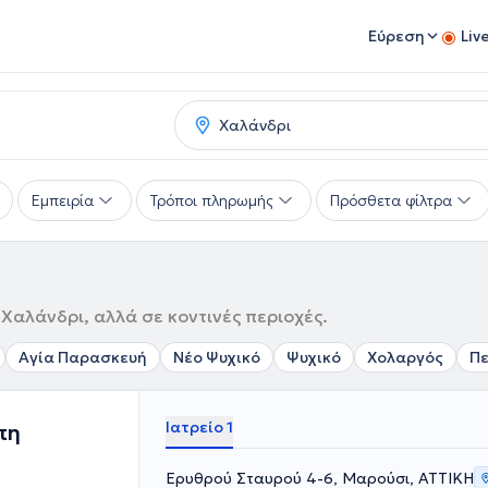
Εύρεση
Liv
Εμπειρία
Τρόποι πληρωμής
Πρόσθετα φίλτρα
Χαλάνδρι, αλλά σε κοντινές περιοχές.
Αγία Παρασκευή
Νέο Ψυχικό
Ψυχικό
Χολαργός
Π
Ιατρείο 1
πη
Ερυθρού Σταυρού 4-6, Μαρούσι, ΑΤΤΙΚΗ