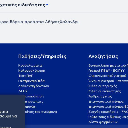
χετικές ειδικότητες
υργοί
Βόρεια προάστια Αθήνας
Χαλάνδρι
Παθήσεις/Υπηρεσίες
Αναζητήσεις
Κονδυλώματα
Βιντεοκλήση με γιατρό
Κολονοσκόπηση
Γιατροί ΠΕΔΥ - ΕΟΠΥΥ
Τεστ ΠΑΠ
Οικογενειακοί γιατροί
Γαστρεντερίτιδα
Όνομα γιατρού – επαγγ
Λεύκανση δοντιών
Όλες οι περιοχές
ΔΕΠΥ
Όλες οι ειδικότητες
Κολποσκόπηση
Άρθρα υγείας
Laser μυωπίας
Διαγνωστικά κέντρα
Πνευμονία
Διαγνωστικά κέντρα 
φαία
Καρκίνος του πνεύμονα
Συχνές ερωτήσεις - FA
σουμε να
Ρώτα τους ειδικούς μα
Λίστα φαρμάκων
σότερα