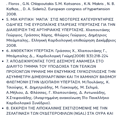
. Floros , G.N. Chlapoutakis S.M. Katsanos , K.N. Makris , N. B.
Kafkas, , D. A. Sideris2. European congress of hypertension
2008.
5. ΜΙΑ ΚΡΙΤΙΚΗ ¨ΜΑΤΙΑ¨ ΣΤΙΣ ΝΕΟΤΕΡΕΣ ΚΑΤΕΥΘΥΝΤΗΡΙΕΣ
ΟΔΗΓΙΕΣ ΤΗΣ ΕΥΡΩΠΑΪΚΗΣ ΕΤΑΙΡΕΙΑΣ ΥΠΕΡΤΑΣΗΣ ΓΙΑ ΤΗΝ
ΔΙΑΧΕΙΡΙΣΗ ΤΗΣ ΑΡΤΗΡΙΑΚΗΣ ΥΠΕΡΤΑΣΗΣ. Χλαπουτάκης
Γεώργιος, Γράσσος Χάρης, Φλώρος Γεώργιος, Δημήτριος
Μπάμπαλης.. Ελληνική Καρδιολογική επιθεώρηση Δεκέμβριος
2008.
6. ΑΝΘΕΚΤΙΚΗ ΥΠΕΡΤΑΣΗ. Γράσσος Χ., Χλαπουτάκης Γ.,
Μπάμπαλης Δ.,. Καρδιολογική Γνώμη(2008) 3(3):218-224
7. ΑΠΟΔΕΙΚΝΥΟΝΤΑΣ ΤΟΥΣ ΔΕΣΜΟΥΣ ΑΝΑΜΕΣΑ ΣΤΟ
ΔΙΑΛΥΤΟ ΤΜΗΜΑ ΤΟΥ ΥΠΟΔΟΧΕΑ ΤΩΝ ΤΕΛΙΚΩΝ
ΠΡΟΪΟΝΤΩΝ ΥΨΗΛΗΣ ΜΗ ΕΝΖΥΜΙΚΗΣ ΓΛΥΚΟΖΥΛΙΩΣΗΣ ΤΗΝ
ΑΣΥΜΜΕΤΡΗ ΔΙΜΕΘΥΛΑΡΓΙΝΙΝΗ ΚΑΙ ΤΗ ΧΑΜΗΛΟΥ ΒΑΘΜΟΥ
ΦΛΕΓΜΟΝΗ ΣΤΗΝ ΙΔΙΟΠΑΘΗ ΥΠΕΡΤΑΣΗ. Μ.Πουλάκης, Κ.
Τσιούφης, Κ. Δημητριάδης, Μ. Γιακουμής, Μ. Σελιμά,
Α.Μήλιου, Δ. Φλέσσας, Γ. Χλαπουτάκης, Δ. Αντωνιάδης,
Χ.Στεφανάδης. (Αναρτημμένη ανακοίνωση 31ο Πανελλήνιο
Καρδιολογικό Συνέδριο).
8. ΕΚΚΡΙΣΗ THΣ ΛΙΠΟΚΑΛΙΝΗΣ ΣΧΕΤΙΖΟΜΕΝΗΣ ΜΕ ΤΗΝ
ΖΕΛΑΤΙΝΑΣΗ ΤΩΝ ΟΥΔΕΤΕΡΟΦΙΛΩΝ (NGAL) ΣΤΑ ΟΥΡΑ ΚΑΙ