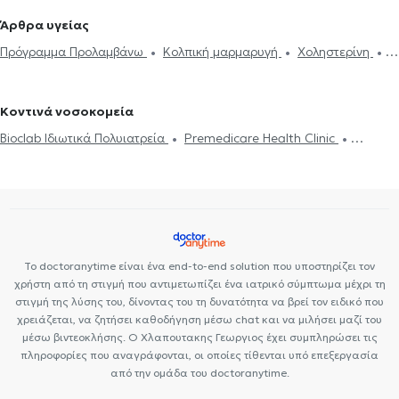
βεβαιώσεις
Πιστοποιητικά υγείας για εργασία
Δυσλιπιδαιμικός
Καρδιολόγοι στο Γαλάτσι
Καρδιολόγοι στη Νέα Φιλαδέλφεια
Άρθρα υγείας
έλεγχος
'Eμφραγμα συμπτώματα
Μυοκαρδίτιδα
Πόνος στο
Καρδιολόγοι στις Αχαρνές
Καρδιολόγοι στο Ψυχικό
Καρδιολόγοι
Πρόγραμμα Προλαμβάνω
Κολπική μαρμαρυγή
Χοληστερίνη
στήθος
Πνευμονική υπέρταση
Μυοκαρδιοπάθεια
στα Άνω Πατήσια
Καρδιολόγοι στα Πατήσια
Καρδιολόγοι στους
Καρδιακή ανεπάρκεια
Βαλβιδοπάθεια
Στεφανιαία νόσος
Αξονική στεφανιογραφία
Αμπελόκηπους
Καρδιολόγοι στην Παλλήνη
Βηματοδότης
Μαγνητική τομογραφία καρδιάς
Στεφανιογραφία
Κοντινά νοσοκομεία
Bioclab Ιδιωτικά Πολυιατρεία
Premedicare Health Clinic
Premedicare health clinic
Ιάζω
Center NT-CardioMetabolics
Το doctoranytime είναι ένα end-to-end solution που υποστηρίζει τον
χρήστη από τη στιγμή που αντιμετωπίζει ένα ιατρικό σύμπτωμα μέχρι τη
στιγμή της λύσης του, δίνοντας του τη δυνατότητα να βρεί τον ειδικό που
χρειάζεται, να ζητήσει καθοδήγηση μέσω chat και να μιλήσει μαζί του
μέσω βιντεοκλήσης. Ο Χλαπουτακης Γεωργιος έχει συμπληρώσει τις
πληροφορίες που αναγράφονται, οι οποίες τίθενται υπό επεξεργασία
από την ομάδα του doctoranytime.