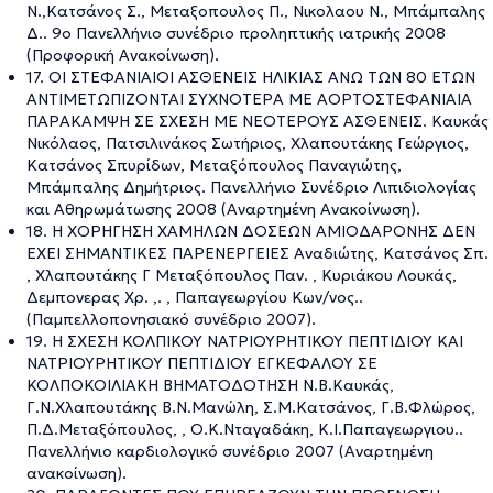
Ν.,Κατσάνος Σ., Μεταξοπουλος Π., Νικολαου Ν., Μπάμπαλης
Δ.. 9ο Πανελλήνιο συνέδριο προληπτικής ιατρικής 2008
(Προφορική Ανακοίνωση).
17. ΟΙ ΣΤΕΦΑΝΙΑΙΟΙ ΑΣΘΕΝΕΙΣ ΗΛΙΚΙΑΣ ΑΝΩ ΤΩΝ 80 ΕΤΩΝ
ΑΝΤΙΜΕΤΩΠΙΖΟΝΤΑΙ ΣΥΧΝΟΤΕΡΑ ΜΕ ΑΟΡΤΟΣΤΕΦΑΝΙΑΙΑ
ΠΑΡΑΚΑΜΨΗ ΣΕ ΣΧΕΣΗ ΜΕ ΝΕΟΤΕΡΟΥΣ ΑΣΘΕΝΕΙΣ. Καυκάς
Νικόλαος, Πατσιλινάκος Σωτήριος, Χλαπουτάκης Γεώργιος,
Κατσάνος Σπυρίδων, Μεταξόπουλος Παναγιώτης,
Μπάμπαλης Δημήτριος. Πανελλήνιο Συνέδριο Λιπιδιολογίας
και Αθηρωμάτωσης 2008 (Αναρτημένη Ανακοίνωση).
18. Η ΧΟΡΗΓΗΣΗ ΧΑΜΗΛΩΝ ΔΟΣΕΩΝ ΑΜΙΟΔΑΡΟΝΗΣ ΔΕΝ
ΕΧΕΙ ΣΗΜΑΝΤΙΚΕΣ ΠΑΡΕΝΕΡΓΕΙΕΣ Αναδιώτης, Κατσάνος Σπ.
, Χλαπουτάκης Γ Μεταξόπουλος Παν. , Κυριάκου Λουκάς,
Δεμπονερας Χρ. ,. , Παπαγεωργίου Κων/νος..
(Παμπελλοπονησιακό συνέδριο 2007).
19. Η ΣΧΕΣΗ ΚΟΛΠΙΚΟΥ ΝΑΤΡΙΟΥΡΗΤΙΚΟΥ ΠΕΠΤΙΔΙΟΥ ΚΑΙ
ΝΑΤΡΙΟΥΡΗΤΙΚΟΥ ΠΕΠΤΙΔΙΟΥ ΕΓΚΕΦΑΛΟΥ ΣΕ
ΚΟΛΠΟΚΟΙΛΙΑΚΗ ΒΗΜΑΤΟΔΟΤΗΣΗ Ν.Β.Καυκάς,
Γ.Ν.Χλαπουτάκης Β.Ν.Μανώλη, Σ.Μ.Κατσάνος, Γ.Β.Φλώρος,
Π.Δ.Μεταξόπουλος, , Ο.Κ.Νταγαδάκη, Κ.Ι.Παπαγεωργιου..
Πανελλήνιο καρδιολογικό συνέδριο 2007 (Αναρτημένη
ανακοίνωση).