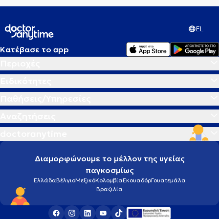
EL
Κατέβασε το app
Περιοχές
Ειδικότητες
Παθήσεις/Υπηρεσίες
Αναζητήσεις
doctoranytime
Διαμορφώνουμε το μέλλον της υγείας
παγκοσμίως
Ελλάδα
Βέλγιο
Μεξικό
Κολομβία
Εκουαδόρ
Γουατεμάλα
Βραζιλία