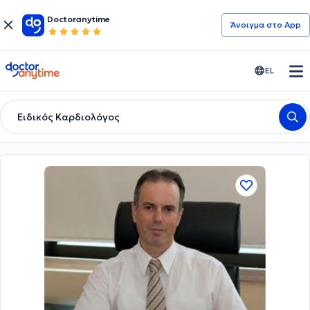
Doctoranytime
Άνοιγμα στο App
doctoranytime
EL
Ειδικός Καρδιολόγος