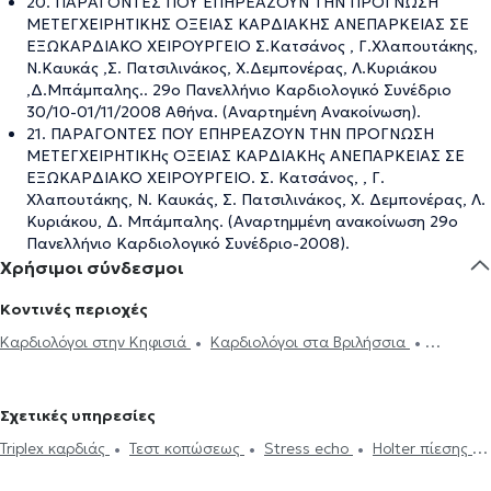
20. ΠΑΡΑΓΟΝΤΕΣ ΠΟΥ ΕΠΗΡΕΑΖΟΥΝ ΤΗΝ ΠΡΟΓΝΩΣΗ
ΜΕΤΕΓΧΕΙΡΗΤΙΚΗΣ ΟΞΕΙΑΣ ΚΑΡΔΙΑΚΗΣ ΑΝΕΠΑΡΚΕΙΑΣ ΣΕ
ΕΞΩΚΑΡΔΙΑΚΟ ΧΕΙΡΟΥΡΓΕΙΟ Σ.Κατσάνος , Γ.Χλαπουτάκης,
Ν.Καυκάς ,Σ. Πατσιλινάκος, Χ.Δεμπονέρας, Λ.Κυριάκου
,Δ.Μπάμπαλης.. 29ο Πανελλήνιο Καρδιολογικό Συνέδριο
30/10-01/11/2008 Αθήνα. (Αναρτημένη Ανακοίνωση).
21. ΠΑΡΑΓΟΝΤΕΣ ΠΟΥ ΕΠΗΡΕΑΖΟΥΝ ΤΗΝ ΠΡΟΓΝΩΣΗ
ΜΕΤΕΓΧΕΙΡΗΤΙΚΗς ΟΞΕΙΑΣ ΚΑΡΔΙΑΚΗς ΑΝΕΠΑΡΚΕΙΑΣ ΣΕ
ΕΞΩΚΑΡΔΙΑΚΟ ΧΕΙΡΟΥΡΓΕΙΟ. Σ. Κατσάνος, , Γ.
Χλαπουτάκης, Ν. Καυκάς, Σ. Πατσιλινάκος, Χ. Δεμπονέρας, Λ.
Κυριάκου, Δ. Μπάμπαλης. (Αναρτημμένη ανακοίνωση 29ο
Πανελλήνιο Καρδιολογικό Συνέδριο-2008).
Χρήσιμοι σύνδεσμοι
Κοντινές περιοχές
Καρδιολόγοι στην Κηφισιά
Καρδιολόγοι στα Βριλήσσια
Καρδιολόγοι στο Χαλάνδρι
Καρδιολόγοι στο Νέο Ηράκλειο
Καρδιολόγοι στη Νέα Ιωνία
Καρδιολόγοι στη Νέα Ερυθραία
Σχετικές υπηρεσίες
Καρδιολόγοι στη Μεταμόρφωση
Καρδιολόγοι στην Αγία
Triplex καρδιάς
Τεστ κοπώσεως
Stress echo
Holter πίεσης
Παρασκευή
Καρδιολόγοι στον Γέρακα
Καρδιολόγοι στον
Ηλεκτρονική συνταγογράφηση
Holter ρυθμού
Ιατρικές
Χολαργό
Καρδιολόγοι στο Νέο Ψυχικό
Καρδιολόγοι στην Αθήνα