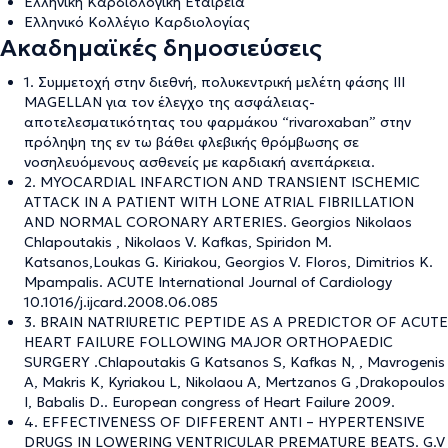
Ελληνική Καρδιολογική Εταιρεία
Ελληνικό Κολλέγιο Καρδιολογίας
Ακαδημαϊκές δημοσιεύσεις
1. Συμμετοχή στην διεθνή, πολυκεντρική μελέτη φάσης ΙΙΙ
MAGELLAN για τον έλεγχο της ασφάλειας-
αποτελεσματικότητας του φαρμάκου “rivaroxaban” στην
πρόληψη της εν τω βάθει φλεβικής θρόμβωσης σε
νοσηλευόμενους ασθενείς με καρδιακή ανεπάρκεια.
2. MYOCARDIAL INFARCTION AND TRANSIENT ISCHEMIC
ATTACK IN A PATIENT WITH LONE ATRIAL FIBRILLATION
AND NORMAL CORONARY ARTERIES. Georgios Nikolaos
Chlapoutakis , Nikolaos V. Kafkas, Spiridon M.
Katsanos,Loukas G. Kiriakou, Georgios V. Floros, Dimitrios K.
Mpampalis. ACUTE International Journal of Cardiology
10.1016/j.ijcard.2008.06.085
3. BRAIN NATRIURETIC PEPTIDE AS A PREDICTOR OF ACUTE
HEART FAILURE FOLLOWING MAJOR ORTHOPAEDIC
SURGERY .Chlapoutakis G Katsanos S, Kafkas N, , Mavrogenis
A, Makris K, Kyriakou L, Nikolaou A, Mertzanos G ,Drakopoulos
I, Babalis D.. European congress of Heart Failure 2009.
4. ΕFFECTIVENESS OF DIFFERENT ANTI – HYPERTENSIVE
DRUGS IN LOWERING VENTRICULAR PREMATURE BEATS. G.V