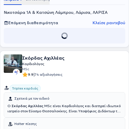
υπεύθυνη του παθολογικού τομέα σε ιδιωτικές κλινικές, ενώ
παράλληλα διατηρεί ιδιωτικό ιατρείο στη Λάρισα.
Νικοτσάρα 1Α & Κατσώνη Λάμπρου, Λάρισα, ΛΑΡΙΣΑ
Επόμενη διαθεσιμότητα
Κλείσε ραντεβού
Σκόρδας Αχιλλέας
Καρδιολόγος
MSc
|
9.9
74 αξιολογήσεις
Triplex καρδιάς
Σχετικά με τον ειδικό
Ο
Σκόρδας Αχιλλέας
MSc είναι Καρδιολόγος και διατηρεί ιδιωτικό
ιατρείο στον Εύοσμο Θεσσαλονίκης. Είναι Υποψήφιος Διδάκτωρ του
Πανεπιστημίου Πελοποννήσου και διαθέτει μεταπτυχιακό τίτλο στη
Διοίκηση Μονάδων Υγείας από το Ελληνικό Ανοικτό Πανεπιστήμιο.
Holter πίεσης
Έχει ειδικευτεί στην Καρδιολογία σε Καρδιολογικές Κλινικές και