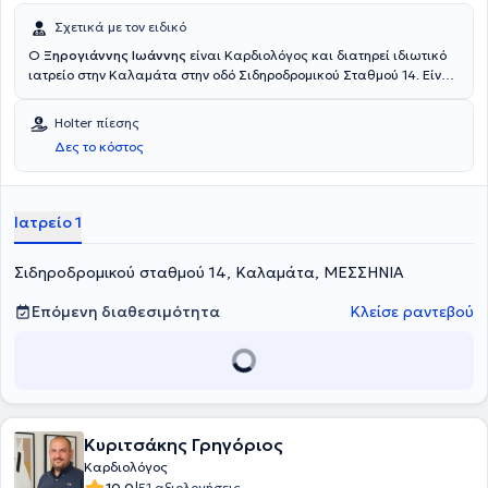
Σχετικά με τον ειδικό
Ο
Ξηρογιάννης Ιωάννης
είναι Καρδιολόγος και διατηρεί ιδιωτικό
ιατρείο στην Καλαμάτα στην οδό Σιδηροδρομικού Σταθμού 14. Είναι
απόφοιτος της Ιατρικής σχολής του Εθνικού και Καποδιστριακού
Πανεπιστήμιου Αθηνών. Ειδικεύτηκε στην Καρδιολογία στο
Holter πίεσης
Πανεπιστημιακό Γενικό Νοσοκομείο ¨Αττικόν¨. Επιπλέον είναι
Δες το κόστος
εξωτερικός συνεργάτης της Ή Καρδιολογικής κλινικής του
νοσοκομείου ¨Υγεία¨. Στο ιδιωτικό ιατρείο πραγματοποιείται
πλήρης Καρδιολογικός έλεγχος και αντιμετώπιση καρδιολογικών
παθήσεων.
Ιατρείο 1
Σιδηροδρομικού σταθμού 14, Καλαμάτα, ΜΕΣΣΗΝΙΑ
Επόμενη διαθεσιμότητα
Κλείσε ραντεβού
Κυριτσάκης Γρηγόριος
Καρδιολόγος
10.0
51 αξιολογήσεις