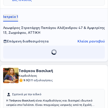
(διάγνωση, θεραπεία και παρακολούθηση ασθενών) και στο τμήμα
υπερήχων, διενεργώντας διαθωρακικά και διοισοφάγεια
υπερηχογραφήματα καρδιάς σε ασθενείς με καρδιακή
ανεπάρκεια. Επιπλέον, ειδικεύτηκε στην Παθολογία στο Γενικό
Ιατρείο 1
Ογκολογικό Νοσοκομείο "Άγιοι Ανάργυροι" και στην Καρδιολογία,
στην Καρδιολογική Κλινική του Νοσηλευτικού Ιδρύματος Μετοχικού
Λεωφόρος Στρατάρχη Παπάγου Αλέξανδρου 47 & Αμφιτρίτης
Ταμείου Στρατου (ΝΙΜΤΣ). Τέλος, έχει εκτελέσει δοκιμασίες
κοπώσεως στο Τμήμα Πυρηνικής Ιατρικής του Καρδιολογικού
13, Ζωγράφου, ΑΤΤΙΚΗ
Αθηνών, όπου και είναι Υπεύθυνη Τμήμα Υπερήχων.
Επόμενη διαθεσιμότητα
Κλείσε ραντεβού
Τσάγκου Βασιλική
Καρδιολόγος
|
9.9
511 αξιολογήσεις
Σχετικά με την ειδικό
H
Τσάγκου Βασιλική
είναι Καρδιολόγος και διατηρεί ιδιωτικό
ιατρείο στο Γαλάτσι. Είναι πτυχιούχος ιατρικής από τη Σχολή