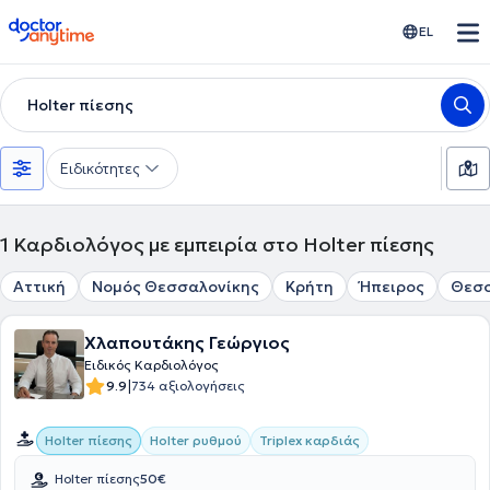
doctoranytime
EL
Holter πίεσης
Ειδικότητες
1
Καρδιολόγος με εμπειρία στο Holter πίεσης
Αττική
Νομός Θεσσαλονίκης
Κρήτη
Ήπειρος
Θεσ
Χλαπουτάκης Γεώργιος
Ειδικός Καρδιολόγος
|
9.9
734 αξιολογήσεις
Holter πίεσης
Holter ρυθμού
Triplex καρδιάς
Holter πίεσης
50€