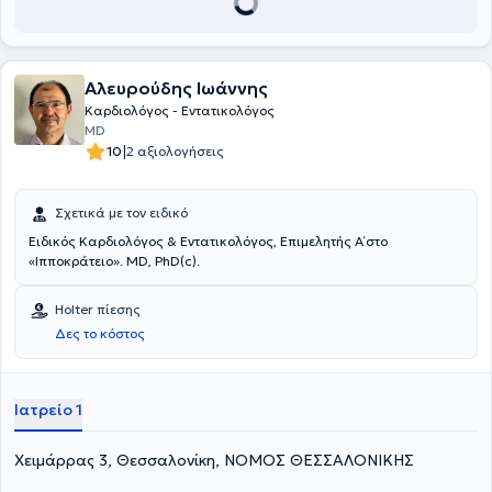
Ντυνάν", ενώ διατηρεί συνεργασία και με τις καρδιολογικές
κλινικές πολλών άλλων δημοσίων και ιδιωτικών θεραπευτηρίων.
Τέλος, είναι μέλος του Ιατρικού Συλλόγου Αθηνών, της Ελληνικής
Καρδιολογικής Εταιρείας, της Ευρωπαϊκής Εταιρςίας Πρόληψης
Αλευρούδης Ιωάννης
και Αποκατάστασης της Καρδιαγγειακής Νόσου και της
Ευρωπαϊκής Εταιρείας Καρδιακής Ανεπάρκειας.
Καρδιολόγος - Εντατικολόγος
MD
|
10
2 αξιολογήσεις
Σχετικά με τον ειδικό
Ειδικός Καρδιολόγος & Εντατικολόγος, Επιμελητής Α΄ στο
«Ιπποκράτειο». MD, PhD(c).
Holter πίεσης
Δες το κόστος
Ιατρείο 1
Χειμάρρας 3, Θεσσαλονίκη, ΝΟΜΟΣ ΘΕΣΣΑΛΟΝΙΚΗΣ