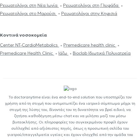
Ρευματολόγοι στη Νέα Ιωνία
Ρευματολόγοι στη Γλυφάδα
Ρευματολόγοι στο Μαρούσι
Ρευματολόγοι στην Κηφισιά
Κοντινά νοσοκομεία
Center NT-CardioMetabolics
Premedicare health clinic
Premedicare Health Clinic
Ιάζω
Bioclab Ιδιωτικά Πολυιατρεία
Το doctoranytime είναι ένα end-to-end solution που υποστηρίζει τον
χρήστη από τη στιγμή που αντιμετωπίζει ένα ιατρικό σύμπτωμα μέχρι τη
στιγμή της λύσης του, δίνοντάς του τη δυνατότητα να βρεί ειδικό, να
ζητήσει καθοδήγηση μέσω chat και να μιλήσει μαζί του μέσω
βιντεοκλήσης. Οι πληροφορίες του συγκεκριμένου προφίλ έχουν
συλλεχθεί από αξιόπιστες πηγές, όπως η προσωπική σελίδα του
γιατρού/επαγγελματία υγείας και έχουν ελεγχθεί από την ομάδα του