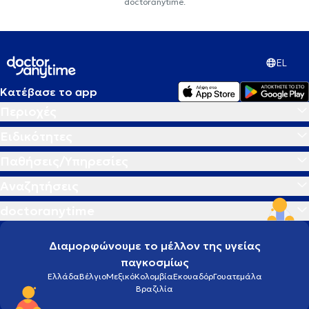
doctoranytime.
EL
Κατέβασε το app
Περιοχές
Ειδικότητες
Παθήσεις/Υπηρεσίες
Αναζητήσεις
doctoranytime
Διαμορφώνουμε το μέλλον της υγείας
παγκοσμίως
Ελλάδα
Βέλγιο
Μεξικό
Κολομβία
Εκουαδόρ
Γουατεμάλα
Βραζιλία