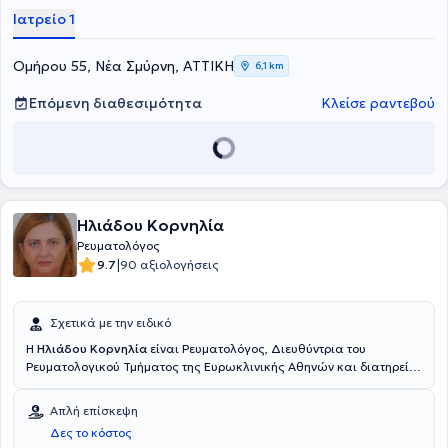
πάντα με ανθρωποκεντρική προσέγγιση.
Ιατρείο 1
Ομήρου 55, Νέα Σμύρνη, ΑΤΤΙΚΗ
6,1 km
Επόμενη διαθεσιμότητα
Κλείσε ραντεβού
Ηλιάδου Κορνηλία
Ρευματολόγος
|
9.7
90 αξιολογήσεις
Σχετικά με την ειδικό
Η
Ηλιάδου Κορνηλία
είναι Ρευματολόγος, Διευθύντρια του
Ρευματολογικού Τμήματος της Ευρωκλινικής Αθηνών και διατηρεί
ιδιωτικό ιατρείο στη Νέα Σμύρνη. Είναι πτυχιούχος της Ιατρικής
Σχολής του Πανεπιστημίου Ιωαννίνων και ολοκλήρωσε την
Απλή επίσκεψη
ειδικότητά της στην Ρευματολογία. Πιο συγκεκριμένα, η εκπαίδευσή
Δες το κόστος
της ξεκίνησε στην Α' Παθολογική κλινική του Νοσοκομείου Νέας