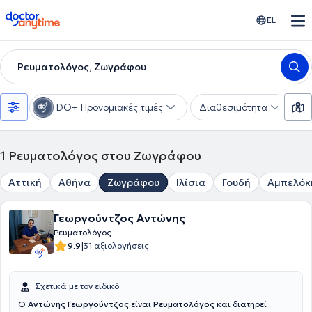
doctoranytime
EL
Ρευματολόγος, Ζωγράφου
DO+ Προνομιακές τιμές
Διαθεσιμότητα
Υ
1
Ρευματολόγος στου Ζωγράφου
Αττική
Αθήνα
Ζωγράφου
Ιλίσια
Γουδή
Αμπελόκ
Γεωργούντζος Αντώνης
Ρευματολόγος
|
9.9
31 αξιολογήσεις
Σχετικά με τον ειδικό
Ο
Αντώνης Γεωργούντζος
είναι
Ρευματολόγος
και διατηρεί