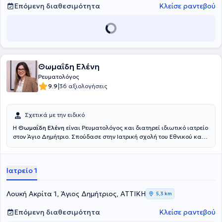
επιστημονική τεκμηρίωση, παρέχοντας υψηλού επιπέδου ιατρική
Επόμενη διαθεσιμότητα
Κλείσε ραντεβού
φροντίδα στον τομέα της Ρευματολογίας.
Θωμαΐδη Ελένη
Ρευματολόγος
|
9.9
36 αξιολογήσεις
Σχετικά με την ειδικό
Η
Θωμαΐδη Ελένη
είναι Ρευματολόγος και διατηρεί ιδιωτικό ιατρείο
στον Άγιο Δημήτριο. Σπούδασε στην Ιατρική σχολή του Εθνικού και
Καποδιστριακού Πανεπιστημίου Αθηνών. Εν συνεχεία, ειδικεύτηκε
στη Σουηδία, όπου διετέλεσε Επιμελήτρια της ρευματολογικής
κλινικής του Πανεπιστημιακού Νοσοκομείου Karolinska. Διαθέτει
Ιατρείο 1
αξιόλογη κλινική εμπειρία και διατελεί συνεργάτης του
Νοσοκομείου "Υγεία".
Λουκή Ακρίτα 1, Άγιος Δημήτριος, ΑΤΤΙΚΗ
5,3 km
Επόμενη διαθεσιμότητα
Κλείσε ραντεβού