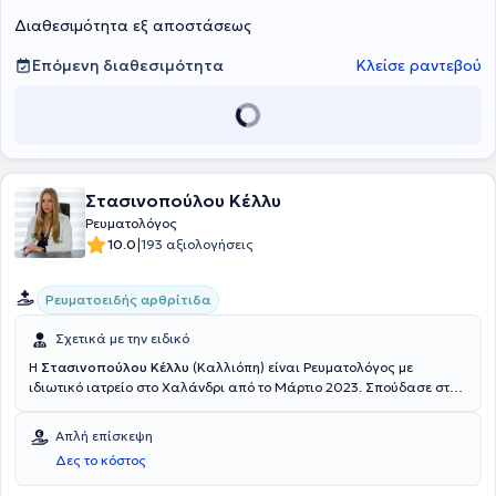
Διαθεσιμότητα εξ αποστάσεως
Επόμενη διαθεσιμότητα
Κλείσε ραντεβού
Στασινοπούλου Κέλλυ
Ρευματολόγος
|
10.0
193 αξιολογήσεις
Ρευματοειδής αρθρίτιδα
Σχετικά με την ειδικό
Η
Στασινοπούλου Κέλλυ
(Καλλιόπη) είναι Ρευματολόγος με
ιδιωτικό ιατρείο στο Χαλάνδρι από το Μάρτιο 2023. Σπούδασε στην
Ιατρική Σχολή του Εθνικού και Καποδιστριακού Πανεπιστημίου
Αθηνών και ειδικεύτηκε στη Σουηδία. Συγκεκριμένα, ήταν
Απλή επίσκεψη
ειδικευόμενη της Ρευματολογικής κλινικής του ΝU-Sjukvården,
Δες το κόστος
Uddevalla Hospital και του Sahlgrenksa University Hospital, στο
οποίο μέχρι πρόσφατα διατελούσε χρέη Επιμελήτριας. Τέλος,