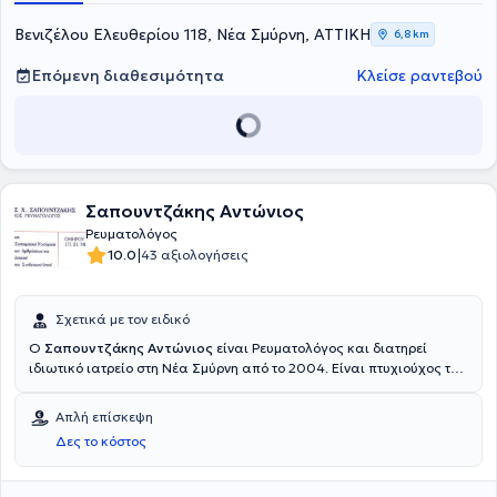
Βενιζέλου Ελευθερίου 118, Νέα Σμύρνη, ΑΤΤΙΚΗ
6,8 km
Επόμενη διαθεσιμότητα
Κλείσε ραντεβού
Σαπουντζάκης Αντώνιος
Ρευματολόγος
|
10.0
43 αξιολογήσεις
Σχετικά με τον ειδικό
Ο
Σαπουντζάκης Αντώνιος
είναι Ρευματολόγος και διατηρεί
ιδιωτικό ιατρείο στη Νέα Σμύρνη από το 2004. Είναι πτυχιούχος του
University of Padua της Ιταλίας και ειδικεύθηκε στο Γενικό
Νοσοκομείο Αθηνών "Γ. Γεννηματάς" και στο Γενικό Νοσοκομείο
Απλή επίσκεψη
Σάμου.Ο γιατρός έχει ιδιαίτερη εμπειρία στην οστεοπόρωση, στα
Δες το κόστος
αυτοάνοσα συστηματικά νοσήματα, στις παθήσεις των
αρθρώσεων και του μυοσκελετικού, αλλά και στα νοσήματα του
συνδετικού ιστού.Στο ιατρείο του προσφέρει πλήθος υπηρεσιών,