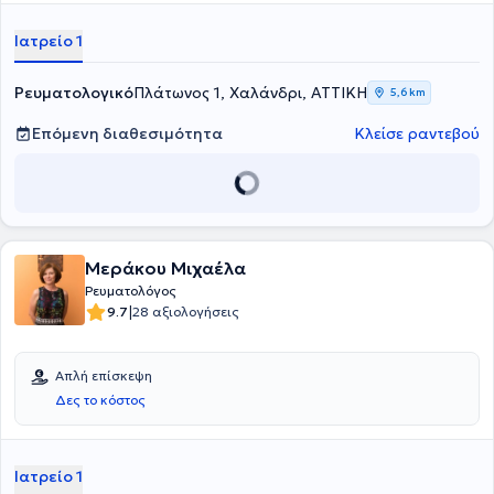
διαθέτει αξιόλογη κλινική εμπειρία.
Ιατρείο 1
Ρευματολογικό
Πλάτωνος 1, Χαλάνδρι, ΑΤΤΙΚΗ
5,6 km
Επόμενη διαθεσιμότητα
Κλείσε ραντεβού
Μεράκου Μιχαέλα
Ρευματολόγος
|
9.7
28 αξιολογήσεις
Απλή επίσκεψη
Δες το κόστος
Ιατρείο 1