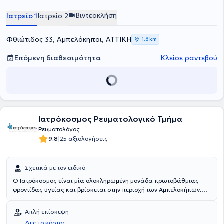
Βιντεοκλήση
Ιατρείο 1
Ιατρείο 2
Φθιώτιδος 33, Αμπελόκηποι, ΑΤΤΙΚΗ
1,6 km
Επόμενη διαθεσιμότητα
Κλείσε ραντεβού
Ιατρόκοσμος Ρευματολογικό Τμήμα
Ρευματολόγος
|
9.8
25 αξιολογήσεις
Σχετικά με τον ειδικό
Ο Ιατρόκοσμος είναι μία ολοκληρωμένη μονάδα πρωτοβάθμιας
φροντίδας υγείας και βρίσκεται στην περιοχή των Αμπελοκήπων.
Αποτελείται από το
Ιατρόκοσμος Ρευματολογικό Τμήμα
, το οποίο
είναι στελεχωμένο με υψηλής κατάρτισης επιστημονικό προσωπικό
Απλή επίσκεψη
και εξοπλισμένο με σύγχρονης τεχνολογίας ιατρικά μηχανήματα.
Δες το κόστος