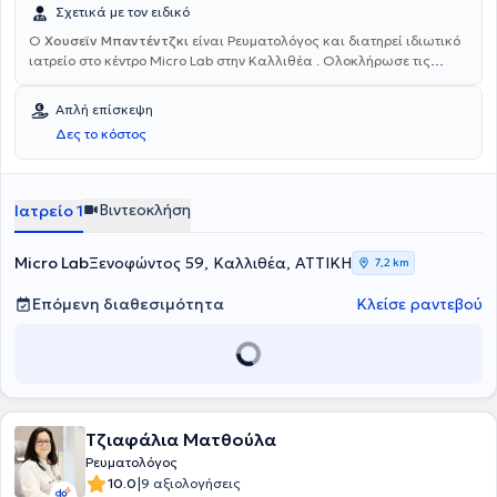
Σχετικά με τον ειδικό
Ο
Χουσεϊν Μπαντέντζκι
είναι Ρευματολόγος και διατηρεί ιδιωτικό
ιατρείο στο κέντρο Micro Lab στην Καλλιθέα . Ολοκλήρωσε τις
σπουδές του στην Ιατρική Σχολή του Δημοκρίτειου Πανεπιστήμιου
Θράκης και στη συνέχεια απέκτησε επιπλέον πτυχίο
Απλή επίσκεψη
Ρευματολογίας από το University of Bochum στη Γερμανία και
Δες το κόστος
ειδικεύτηκε στη Ρευματολογία στο Ρευματολογικό Νοσοκομείο
Χέρνε της Γερμανίας. Τέλος, έχει τελέσει Επικουρικός Επιμελητής Β,
στο Γενικό Νοσοκομείο Αθηνών "Ευαγγελισμός", αντιμετωπίζοντας
πληθώρα περιστατικών και αποκτώντας εμπειρία στο αντικείμενό
Βιντεοκλήση
Ιατρείο 1
του.
Micro Lab
Ξενοφώντος 59, Καλλιθέα, ΑΤΤΙΚΗ
7,2 km
Επόμενη διαθεσιμότητα
Κλείσε ραντεβού
Τζιαφάλια Ματθούλα
Ρευματολόγος
|
10.0
9 αξιολογήσεις