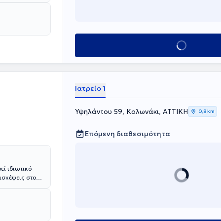
Κλείσε ραντεβού
Ιατρείο 1
Υψηλάντου 59, Κολωνάκι, ΑΤΤΙΚΗ
0,8 km
Επόμενη διαθεσιμότητα
εί ιδιωτικό
ισκέψεις στο
της
τική εμπειρία.
00), κάτοχος
σοκομείο