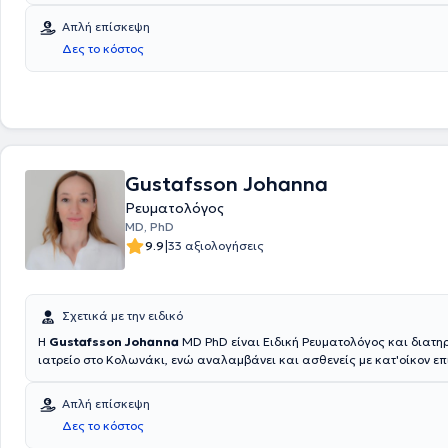
Απλή επίσκεψη
Δες το κόστος
Gustafsson Johanna
Ρευματολόγος
MD, PhD
|
9.9
33 αξιολογήσεις
Σχετικά με την ειδικό
Η
Gustafsson Johanna
MD PhD είναι Ειδική Ρευματολόγος και διατηρ
ιατρείο στο Κολωνάκι, ενώ αναλαμβάνει και ασθενείς με κατ'οίκον επ
Δήμο Παπάγου-Χολαργού. Έχει ολοκληρώσει το σύνολο των σπουδών 
αποκλειστικά στη Σουηδία, όπου απέκτησε πολυετή κλινική και ερευνη
Απλή επίσκεψη
Είναι απόφοιτος Ιατρικής Σχολής του Πανεπιστημίου του Göteborg(20
Δες το κόστος
Τίτλου Ειδικότητας Ρευματολογίας (2009) από το Πανεπιστημιακό Νο