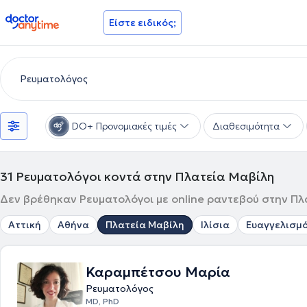
doctoranytime
Είστε ειδικός;
DO+ Προνομιακές τιμές
Διαθεσιμότητα
31
Ρευματολόγοι κοντά στην Πλατεία Μαβίλη
Δεν βρέθηκαν Ρευματολόγοι με online ραντεβού στην Πλα
Αττική
Αθήνα
Πλατεία Μαβίλη
Ιλίσια
Ευαγγελισμ
Καραμπέτσου Μαρία
Ρευματολόγος
MD, PhD