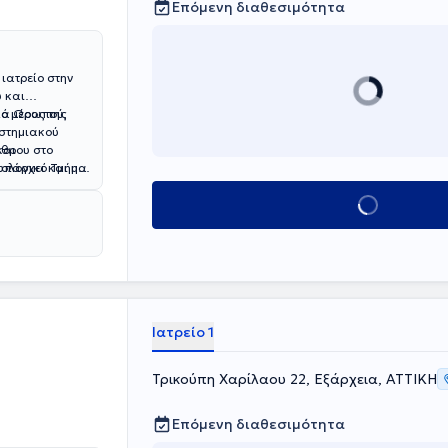
Επόμενη διαθεσιμότητα
 ιατρείο στην
ύ και
ό μέρος της
άλα Ωρωπού,
ιστημιακού
ίθρου στο
και
ατολογικό Τμήμα
πάρχει και η
Κλείσε ραντεβού
Ιατρείο 1
Τρικούπη Χαρίλαου 22, Εξάρχεια, ΑΤΤΙΚΗ
Επόμενη διαθεσιμότητα