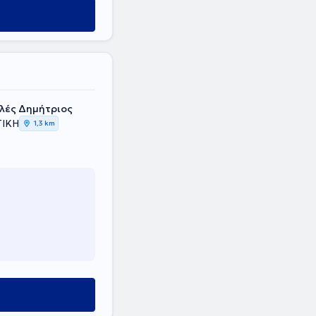
υλές Δημήτριος
ΤΙΚΗ
1,3 km