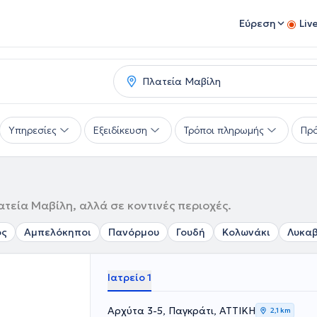
Εύρεση
Liv
Υπηρεσίες
Εξειδίκευση
Τρόποι πληρωμής
Πρό
τεία Μαβίλη, αλλά σε κοντινές περιοχές.
ός
Αμπελόκηποι
Πανόρμου
Γουδή
Κολωνάκι
Λυκα
Ιατρείο 1
Αρχύτα 3-5, Παγκράτι, ΑΤΤΙΚΗ
2,1 km