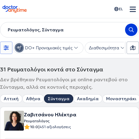
doctoranytime
EL
Ρευματολόγος, Σύνταγμα
DO+ Προνομιακές τιμές
Διαθεσιμότητα
Υ
31
Ρευματολόγοι κοντά στο Σύνταγμα
Δεν βρέθηκαν Ρευματολόγοι με online ραντεβού στο
Σύνταγμα, αλλά σε κοντινές περιοχές.
Αττική
Αθήνα
Σύνταγμα
Ακαδημία
Μοναστηράκι
Ζαβιτσάνου Ηλέκτρα
Ρευματολόγος
|
10.0
451 αξιολογήσεις