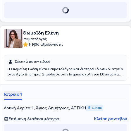
Θωμαΐδη Ελένη
Ρευματολόγος
|
9.9
36 αξιολογήσεις
Σχετικά με την ειδικό
Η
Θωμαΐδη Ελένη
είναι Ρευματολόγος και διατηρεί ιδιωτικό ιατρείο
στον Άγιο Δημήτριο. Σπούδασε στην Ιατρική σχολή του Εθνικού και
Καποδιστριακού Πανεπιστημίου Αθηνών. Εν συνεχεία, ειδικεύτηκε
στη Σουηδία, όπου διετέλεσε Επιμελήτρια της ρευματολογικής
κλινικής του Πανεπιστημιακού Νοσοκομείου Karolinska. Διαθέτει
Ιατρείο 1
αξιόλογη κλινική εμπειρία και διατελεί συνεργάτης του
Νοσοκομείου "Υγεία".
Λουκή Ακρίτα 1, Άγιος Δημήτριος, ΑΤΤΙΚΗ
3,9 km
Επόμενη διαθεσιμότητα
Κλείσε ραντεβού