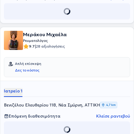
ετών εργάστηκε ως Ρευματολόγος στο ΙΚΑ, στην τοπική μονάδα του
Νέου Κόσμου. Επιπλέον, καταμετρά 72 ανακοινώσεις και εργασίες,
καθώς και 104 συμμετοχές σε συνέδρια τα τελευταία 10 χρόνια.
Τέλος, η ιατρός είναι μέλος της Ελληνικής Ρευματολογικής
Εταιρείας & Επαγγελματικής Ένωσης Ρευματολόγων Ελλάδας, της
Εταιρείας Μεταβολισμού των Οστών και της Εταιρείας
Μεράκου Μιχαέλα
Σπονδυλικής Στήλης.
Ρευματολόγος
|
9.7
28 αξιολογήσεις
Απλή επίσκεψη
Δες το κόστος
Ιατρείο 1
Βενιζέλου Ελευθερίου 118, Νέα Σμύρνη, ΑΤΤΙΚΗ
4,7 km
Επόμενη διαθεσιμότητα
Κλείσε ραντεβού