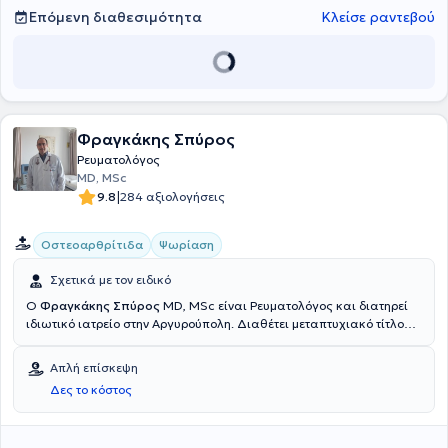
Επόμενη διαθεσιμότητα
Κλείσε ραντεβού
Φραγκάκης Σπύρος
Ρευματολόγος
MD, MSc
|
9.8
284 αξιολογήσεις
Οστεοαρθρίτιδα
Ψωρίαση
Σχετικά με τον ειδικό
Ο
Φραγκάκης Σπύρος
MD, MSc είναι Ρευματολόγος και διατηρεί
ιδιωτικό ιατρείο στην Αργυρούπολη. Διαθέτει μεταπτυχιακό τίτλο
στα Μεταβολικά Νοσήματα των Οστών με βαθμό "Άριστα" από το
Εθνικό και Καποδιστριακό Πανεπιστήμιο Αθηνών, ενώ διαθέτει
Απλή επίσκεψη
δίπλωμα Ιατρικού Βελονισμού μετά από επιτυχή παρακολούθηση με
Δες το κόστος
εξετάσεις υπό την αιγίδα του Διεθνούς Συμβουλίου Ιατρικού
Βελονισμού. Επιπλέον, έχει παρακολουθήσει μετεκπαιδευτικά
μαθήματα με πρακτική άσκηση από την Ιατρική Σχολή του