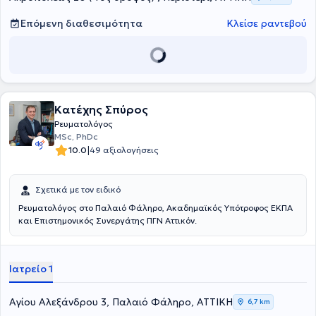
Καποδιστριακού Πανεπιστημίου Αθηνών. Τέλος, ο ιατρός αριθμεί
πολλές συμμετοχές σε συνέδρια και ημερίδες ως ομιλητής και
Επόμενη διαθεσιμότητα
Κλείσε ραντεβού
συμμετέχει σε ερευνητικά πρωτόκολλα και κλινικές μελέτες.
Κατέχης Σπύρος
Ρευματολόγος
MSc, PhDc
|
10.0
49 αξιολογήσεις
Σχετικά με τον ειδικό
Ρευματολόγος στο Παλαιό Φάληρο, Ακαδημαϊκός Υπότροφος ΕΚΠΑ
και Επιστημονικός Συνεργάτης ΠΓΝ Αττικόν.
Ιατρείο 1
Αγίου Αλεξάνδρου 3, Παλαιό Φάληρο, ΑΤΤΙΚΗ
6,7 km