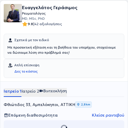
σχετικών άρθρων και την οργάνωση σεμιναρίων. Είναι από τους
Ευαγγελάτος Γεράσιμος
πρώτους επιστήμονες που τεκμηρίωσαν διεθνώς ότι η συντηρητική
θεραπεία μπορεί να μειώσει ή να εξαφανίσει τον όγκο της κήλης
Ρευματολόγος
του μεσοσπονδυλίου δίσκου και ότι η παρετική ισχιαλγία από
MD, MSc, PhD
δισκοπάθεια δεν αποτελεί πλέον απόλυτη ένδειξη για εγχείρηση,
|
9.8
42 αξιολογήσεις
αλλά μπορεί να αντιμετωπισθεί εξίσου καλά ή καλύτερα
συντηρητικά.
Σχετικά με τον ειδικό
Με προσεκτική εξέταση και τη βοήθεια του υπερήχου, στοχεύουμε
να δώσουμε λύση στο πρόβλημά σας!
Απλή επίσκεψη
Δες το κόστος
Βιντεοκλήση
Ιατρείο 1
Ιατρείο 2
Φθιώτιδος 33, Αμπελόκηποι, ΑΤΤΙΚΗ
2,8 km
Επόμενη διαθεσιμότητα
Κλείσε ραντεβού