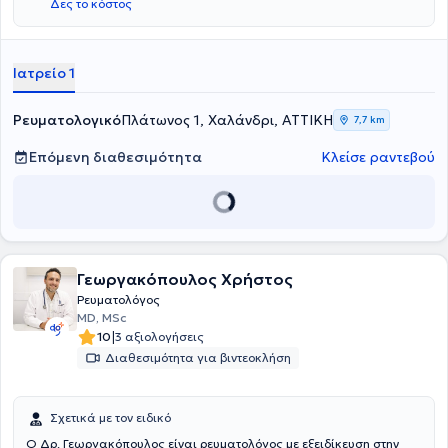
Δες το κόστος
Uddevalla Hospital και του Sahlgrenksa University Hospital, στο
οποίο μέχρι πρόσφατα διατελούσε χρέη Επιμελήτριας. Τέλος,
διαθέτει αξιόλογη κλινική εμπειρία.
Ιατρείο 1
Ρευματολογικό
Πλάτωνος 1, Χαλάνδρι, ΑΤΤΙΚΗ
7,7 km
Επόμενη διαθεσιμότητα
Κλείσε ραντεβού
Γεωργακόπουλος Χρήστος
Ρευματολόγος
MD, MSc
|
10
3 αξιολογήσεις
Διαθεσιμότητα για βιντεοκλήση
Σχετικά με τον ειδικό
Ο Δρ. Γεωργακόπουλος είναι ρευματολόγος με εξειδίκευση στην