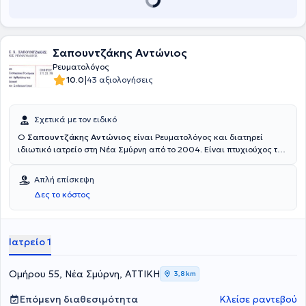
Σαπουντζάκης Αντώνιος
Ρευματολόγος
|
10.0
43 αξιολογήσεις
Σχετικά με τον ειδικό
Ο
Σαπουντζάκης Αντώνιος
είναι Ρευματολόγος και διατηρεί
ιδιωτικό ιατρείο στη Νέα Σμύρνη από το 2004. Είναι πτυχιούχος του
University of Padua της Ιταλίας και ειδικεύθηκε στο Γενικό
Νοσοκομείο Αθηνών "Γ. Γεννηματάς" και στο Γενικό Νοσοκομείο
Απλή επίσκεψη
Σάμου.Ο γιατρός έχει ιδιαίτερη εμπειρία στην οστεοπόρωση, στα
Δες το κόστος
αυτοάνοσα συστηματικά νοσήματα, στις παθήσεις των
αρθρώσεων και του μυοσκελετικού, αλλά και στα νοσήματα του
συνδετικού ιστού.Στο ιατρείο του προσφέρει πλήθος υπηρεσιών,
πάντα με ανθρωποκεντρική προσέγγιση.
Ιατρείο 1
Ομήρου 55, Νέα Σμύρνη, ΑΤΤΙΚΗ
3,8 km
Επόμενη διαθεσιμότητα
Κλείσε ραντεβού