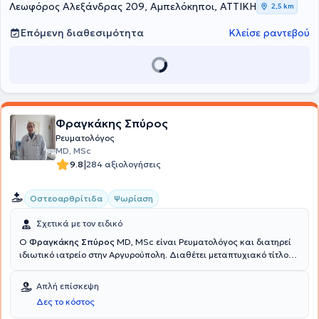
Λεωφόρος Αλεξάνδρας 209, Αμπελόκηποι, ΑΤΤΙΚΗ
2,5 km
Επόμενη διαθεσιμότητα
Κλείσε ραντεβού
Φραγκάκης Σπύρος
Ρευματολόγος
MD, MSc
|
9.8
284 αξιολογήσεις
Οστεοαρθρίτιδα
Ψωρίαση
Σχετικά με τον ειδικό
Ο
Φραγκάκης Σπύρος
MD, MSc είναι Ρευματολόγος και διατηρεί
ιδιωτικό ιατρείο στην Αργυρούπολη. Διαθέτει μεταπτυχιακό τίτλο
στα Μεταβολικά Νοσήματα των Οστών με βαθμό "Άριστα" από το
Εθνικό και Καποδιστριακό Πανεπιστήμιο Αθηνών, ενώ διαθέτει
Απλή επίσκεψη
δίπλωμα Ιατρικού Βελονισμού μετά από επιτυχή παρακολούθηση
Δες το κόστος
με εξετάσεις υπό την αιγίδα του Διεθνούς Συμβουλίου Ιατρικού
Βελονισμού. Επιπλέον, έχει παρακολουθήσει μετεκπαιδευτικά