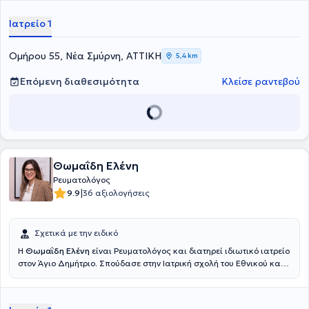
συνδετικού ιστού.Στο ιατρείο του προσφέρει πλήθος υπηρεσιών,
πάντα με ανθρωποκεντρική προσέγγιση.
Ιατρείο 1
Ομήρου 55, Νέα Σμύρνη, ΑΤΤΙΚΗ
5,4 km
Επόμενη διαθεσιμότητα
Κλείσε ραντεβού
Θωμαΐδη Ελένη
Ρευματολόγος
|
9.9
36 αξιολογήσεις
Σχετικά με την ειδικό
Η
Θωμαΐδη Ελένη
είναι Ρευματολόγος και διατηρεί ιδιωτικό ιατρείο
στον Άγιο Δημήτριο. Σπούδασε στην Ιατρική σχολή του Εθνικού και
Καποδιστριακού Πανεπιστημίου Αθηνών. Εν συνεχεία, ειδικεύτηκε
στη Σουηδία, όπου διετέλεσε Επιμελήτρια της ρευματολογικής
κλινικής του Πανεπιστημιακού Νοσοκομείου Karolinska. Διαθέτει