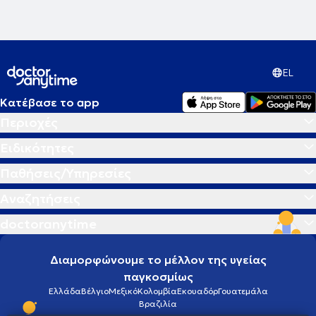
EL
Κατέβασε το app
Περιοχές
Ειδικότητες
Παθήσεις/Υπηρεσίες
Αναζητήσεις
doctoranytime
Διαμορφώνουμε το μέλλον της υγείας
παγκοσμίως
Ελλάδα
Βέλγιο
Μεξικό
Κολομβία
Εκουαδόρ
Γουατεμάλα
Βραζιλία