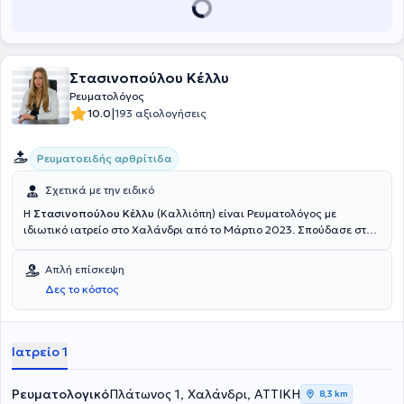
Στασινοπούλου Κέλλυ
Ρευματολόγος
|
10.0
193 αξιολογήσεις
Ρευματοειδής αρθρίτιδα
Σχετικά με την ειδικό
Η
Στασινοπούλου Κέλλυ
(Καλλιόπη) είναι Ρευματολόγος με
ιδιωτικό ιατρείο στο Χαλάνδρι από το Μάρτιο 2023. Σπούδασε στην
Ιατρική Σχολή του Εθνικού και Καποδιστριακού Πανεπιστημίου
Αθηνών και ειδικεύτηκε στη Σουηδία. Συγκεκριμένα, ήταν
Απλή επίσκεψη
ειδικευόμενη της Ρευματολογικής κλινικής του ΝU-Sjukvården,
Δες το κόστος
Uddevalla Hospital και του Sahlgrenksa University Hospital, στο
οποίο μέχρι πρόσφατα διατελούσε χρέη Επιμελήτριας. Τέλος,
διαθέτει αξιόλογη κλινική εμπειρία.
Ιατρείο 1
Ρευματολογικό
Πλάτωνος 1, Χαλάνδρι, ΑΤΤΙΚΗ
8,3 km