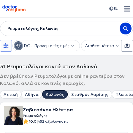
doctoranytime
EL
Ρευματολόγος, Κολωνός
DO+ Προνομιακές τιμές
Διαθεσιμότητα
Υ
31
Ρευματολόγοι κοντά στον Κολωνό
Δεν βρέθηκαν Ρευματολόγοι με online ραντεβού στον
Κολωνό, αλλά σε κοντινές περιοχές.
Αττική
Αθήνα
Κολωνός
Σταθμός Λαρίσης
Πλατεία
Ζαβιτσάνου Ηλέκτρα
Ρευματολόγος
|
10.0
452 αξιολογήσεις