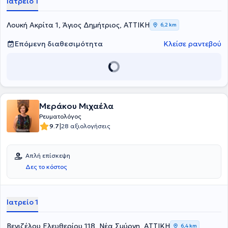
Ιατρείο 1
αξιόλογη κλινική εμπειρία και διατελεί συνεργάτης του
Νοσοκομείου "Υγεία".
Λουκή Ακρίτα 1, Άγιος Δημήτριος, ΑΤΤΙΚΗ
6,2 km
Επόμενη διαθεσιμότητα
Κλείσε ραντεβού
Μεράκου Μιχαέλα
Ρευματολόγος
|
9.7
28 αξιολογήσεις
Απλή επίσκεψη
Δες το κόστος
Ιατρείο 1
Βενιζέλου Ελευθερίου 118, Νέα Σμύρνη, ΑΤΤΙΚΗ
6,4 km