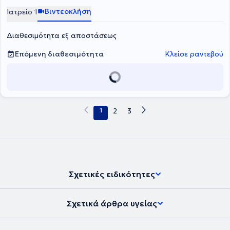
Ospedale Galeazzi – Sant’Ambrogio στο Μιλάνο με υποτροφία της
Βιντεοκλήση
Ιατρείο 1
Ελληνικής Ρευματολογικής Εταιρείας.
Διαθεσιμότητα εξ αποστάσεως
Επόμενη διαθεσιμότητα
Κλείσε ραντεβού
1
2
3
Σχετικές ειδικότητες
Σχετικά άρθρα υγείας