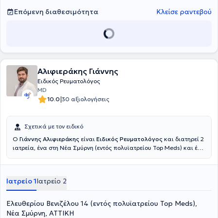
Επόμενη διαθεσιμότητα
Κλείσε ραντεβού
Αλιφιεράκης Γιάννης
Ειδικός Ρευματολόγος
MD
|
10.0
30 αξιολογήσεις
Σχετικά με τον ειδικό
Ο
Γιάννης Αλιφιεράκης
είναι
Ειδικός Ρευματολόγος
και διατηρεί 2
ιατρεία, ένα στη Νέα Σμύρνη (εντός πολυϊατρείου Top Meds) και ένα
στην Δάφνη (εντός πολυϊατρείου Alpha Prolipsis). Ολοκλήρωσε τις
σπουδές του στην Ιατρική σχολή του Πανεπιστημίου "La Sapienza"
στη Ρώμη. Έχει εμπειρία ως ειδικευόμενος σε ρευματολογικές
Ιατρείο 1
Ιατρείο 2
κλινικές της Γερμανίας, στο Rheumazentrum Ruhgrgebiet στο Χέρνε,
διδακτικού κέντρου του Πανεπιστημίου Μπόχουμ, καθώς και στη
ρευματολογική κλινική του Immanuel Krankenhaus, διδακτικού
Ελευθερίου Βενιζέλου 14 (εντός πολυϊατρείου Top Meds),
κέντρου της ιατρικής σχολής Charit
é
στο Βερολίνο. To τελευταίο
Νέα Σμύρνη, ΑΤΤΙΚΗ
τμήμα της εκπαίδευσης του έλαβε χώρα στη ρευματολογική κλινική