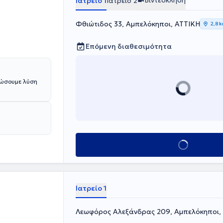
Βιντεοκλήση
Ιατρείο 1
Ιατρείο 2
o-laser,
 ο γιατρός
Φθιώτιδος 33, Αμπελόκηποι, ΑΤΤΙΚΗ
ών, ενώ
2,8 
ρκή ενημέρωση
Επόμενη διαθεσιμότητα
δώσουμε λύση
Κλείσε ραντεβού
Ιατρείο 1
Λεωφόρος Αλεξάνδρας 209, Αμπελόκηποι,