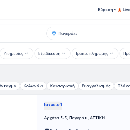
Εύρεση
Liv
Υπηρεσίες
Εξειδίκευση
Τρόποι πληρωμής
Πρό
ύνταγμα
Κολωνάκι
Καισαριανή
Ευαγγελισμός
Πλάκ
Ιατρείο 1
Αρχύτα 3-5, Παγκράτι, ΑΤΤΙΚΗ