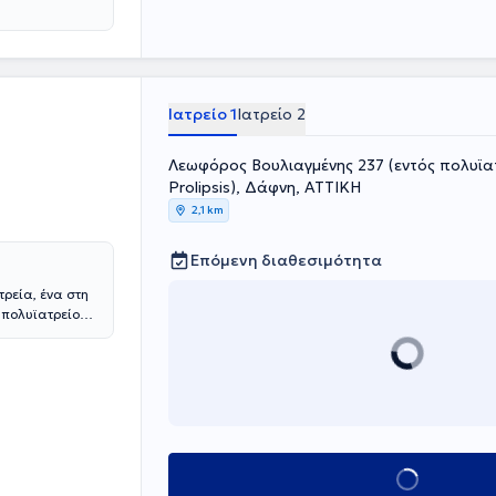
Ιατρείο 1
Ιατρείο 2
Λεωφόρος Βουλιαγμένης 237 (εντός πολυϊα
Prolipsis), Δάφνη, ΑΤΤΙΚΗ
2,1 km
Επόμενη διαθεσιμότητα
τρεία, ένα στη
 πολυϊατρείου
 Πανεπιστημίου
γικές κλινικές
 κέντρου του
mmanuel
ολίνο. To
λινική του
τίτλο της
αθολογίας στην
Κλείσε ραντεβού
ς”. Αυτό το