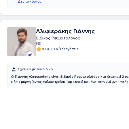
Δες το κόστος
Αλιφιεράκης Γιάννης
Ειδικός Ρευματολόγος
MD
|
10.0
30 αξιολογήσεις
Σχετικά με τον ειδικό
Ο
Γιάννης Αλιφιεράκης
είναι
Ειδικός Ρευματολόγος
και διατηρεί 2 ια
Νέα Σμύρνη (εντός πολυϊατρείου Top Meds) και ένα στην Δάφνη (εντός
Alpha Prolipsis). Ολοκλήρωσε τις σπουδές του στην Ιατρική σχολή του
"La Sapienza" στη Ρώμη. Έχει εμπειρία ως ειδικευόμενος σε ρευματολο
της Γερμανίας, στο Rheumazentrum Ruhgrgebiet στο Χέρνε, διδακτικού
Πανεπιστημίου Μπόχουμ, καθώς και στη ρευματολογική κλινική του I
Krankenhaus, διδακτικού κέντρου της ιατρικής σχολής Charit
é
στο Βερ
τελευταίο τμήμα της εκπαίδευσης του έλαβε χώρα στη ρευματολογική κ
νοσοκομείου Αθηνών "Γεώργιος Γεννηματάς" και το 2024 απέκτησε τον 
ειδικότητας. Παλαιότερα έχει διατελέσει ειδικευόμενος εσωτερικής π
Α' Παθολογική Κλινική του Γενικού Νοσοκομείου Χανίων "Άγιος Γεώργιο