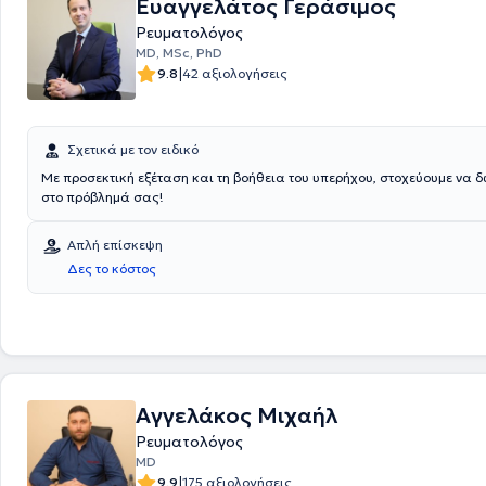
Ευαγγελάτος Γεράσιμος
χρησιμοποιούνται μέσα τελευταίας τεχνολογίας, όπως shockwave, Hir
Ρευματολόγος
Biofeedback, Tens, Διαθερμία, Μαγνητικά πεδία και υπέρηχοι. Τέλος,
είναι μέλος πολλών ελληνικών συλλόγων και επιστημονικών εταιρει
MD, MSc, PhD
φροντίζει να παρακολουθεί σεμινάρια και συνέδρια με στόχο τη δια
|
9.8
42 αξιολογήσεις
και κατάρτιση στον κλάδο του.
Σχετικά με τον ειδικό
Με προσεκτική εξέταση και τη βοήθεια του υπερήχου, στοχεύουμε να 
στο πρόβλημά σας!
Απλή επίσκεψη
Δες το κόστος
Αγγελάκος Μιχαήλ
Ρευματολόγος
MD
|
9.9
175 αξιολογήσεις