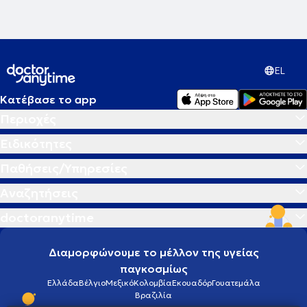
EL
Κατέβασε το app
Περιοχές
Ειδικότητες
Παθήσεις/Υπηρεσίες
Αναζητήσεις
doctoranytime
Διαμορφώνουμε το μέλλον της υγείας
παγκοσμίως
Ελλάδα
Βέλγιο
Μεξικό
Κολομβία
Εκουαδόρ
Γουατεμάλα
Βραζιλία