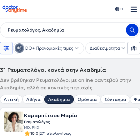
doctoranytime
EL
Ρευματολόγος, Ακαδημία
DO+ Προνομιακές τιμές
Διαθεσιμότητα
Υ
31
Ρευματολόγοι κοντά στην Ακαδημία
Δεν βρέθηκαν Ρευματολόγοι με online ραντεβού στην
Ακαδημία, αλλά σε κοντινές περιοχές.
Αττική
Αθήνα
Ακαδημία
Ομόνοια
Σύνταγμα
Ψυ
Καραμπέτσου Μαρία
Ρευματολόγος
MD, PhD
|
10.0
271 αξιολογήσεις