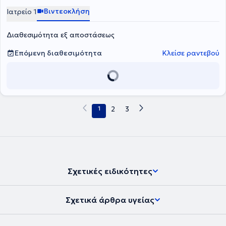
Ospedale Galeazzi – Sant’Ambrogio στο Μιλάνο με υποτροφία της
Βιντεοκλήση
Ιατρείο 1
Ελληνικής Ρευματολογικής Εταιρείας.
Διαθεσιμότητα εξ αποστάσεως
Επόμενη διαθεσιμότητα
Κλείσε ραντεβού
1
2
3
Σχετικές ειδικότητες
Σχετικά άρθρα υγείας