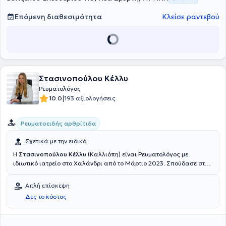
Επόμενη διαθεσιμότητα
Κλείσε ραντεβού
Στασινοπούλου Κέλλυ
Ρευματολόγος
|
10.0
193 αξιολογήσεις
Ρευματοειδής αρθρίτιδα
Σχετικά με την ειδικό
Η
Στασινοπούλου Κέλλυ
(Καλλιόπη) είναι Ρευματολόγος με
ιδιωτικό ιατρείο στο Χαλάνδρι από το Μάρτιο 2023. Σπούδασε στην
Ιατρική Σχολή του Εθνικού και Καποδιστριακού Πανεπιστημίου
Αθηνών και ειδικεύτηκε στη Σουηδία. Συγκεκριμένα, ήταν
Απλή επίσκεψη
ειδικευόμενη της Ρευματολογικής κλινικής του ΝU-Sjukvården,
Δες το κόστος
Uddevalla Hospital και του Sahlgrenksa University Hospital, στο
οποίο μέχρι πρόσφατα διατελούσε χρέη Επιμελήτριας. Τέλος,
διαθέτει αξιόλογη κλινική εμπειρία.