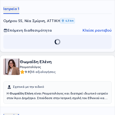
συνδετικού ιστού.Στο ιατρείο του προσφέρει πλήθος υπηρεσιών,
πάντα με ανθρωποκεντρική προσέγγιση.
Ιατρείο 1
Ομήρου 55, Νέα Σμύρνη, ΑΤΤΙΚΗ
4,3 km
Επόμενη διαθεσιμότητα
Κλείσε ραντεβού
Θωμαΐδη Ελένη
Ρευματολόγος
|
9.9
36 αξιολογήσεις
Σχετικά με την ειδικό
Η
Θωμαΐδη Ελένη
είναι Ρευματολόγος και διατηρεί ιδιωτικό ιατρείο
στον Άγιο Δημήτριο. Σπούδασε στην Ιατρική σχολή του Εθνικού και
Καποδιστριακού Πανεπιστημίου Αθηνών. Εν συνεχεία, ειδικεύτηκε
στη Σουηδία, όπου διετέλεσε Επιμελήτρια της ρευματολογικής
κλινικής του Πανεπιστημιακού Νοσοκομείου Karolinska. Διαθέτει