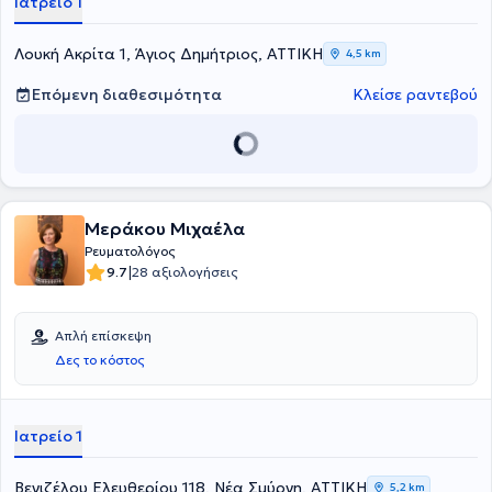
Ιατρείο 1
αξιόλογη κλινική εμπειρία και διατελεί συνεργάτης του
Νοσοκομείου "Υγεία".
Λουκή Ακρίτα 1, Άγιος Δημήτριος, ΑΤΤΙΚΗ
4,5 km
Επόμενη διαθεσιμότητα
Κλείσε ραντεβού
Μεράκου Μιχαέλα
Ρευματολόγος
|
9.7
28 αξιολογήσεις
Απλή επίσκεψη
Δες το κόστος
Ιατρείο 1
Βενιζέλου Ελευθερίου 118, Νέα Σμύρνη, ΑΤΤΙΚΗ
5,2 km