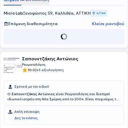
του.
Micro Lab
Ξενοφώντος 59, Καλλιθέα, ΑΤΤΙΚΗ
4,7 km
Επόμενη διαθεσιμότητα
Κλείσε ραντεβού
Σαπουντζάκης Αντώνιος
Ρευματολόγος
|
10.0
43 αξιολογήσεις
Σχετικά με τον ειδικό
Ο
Σαπουντζάκης Αντώνιος
είναι Ρευματολόγος και διατηρεί
ιδιωτικό ιατρείο στη Νέα Σμύρνη από το 2004. Είναι πτυχιούχος του
University of Padua της Ιταλίας και ειδικεύθηκε στο Γενικό
Νοσοκομείο Αθηνών "Γ. Γεννηματάς" και στο Γενικό Νοσοκομείο
Απλή επίσκεψη
Σάμου.Ο γιατρός έχει ιδιαίτερη εμπειρία στην οστεοπόρωση, στα
Δες το κόστος
αυτοάνοσα συστηματικά νοσήματα, στις παθήσεις των
αρθρώσεων και του μυοσκελετικού, αλλά και στα νοσήματα του