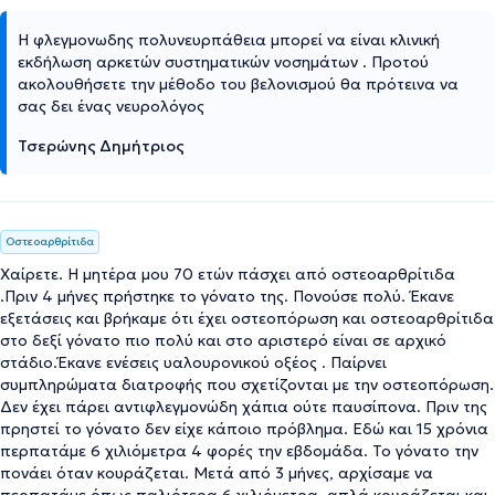
Η φλεγμονωδης πολυνευρπάθεια μπορεί να είναι κλινική
εκδήλωση αρκετών συστηματικών νοσημάτων . Προτού
ακολουθήσετε την μέθοδο του βελονισμού θα πρότεινα να
σας δει ένας νευρολόγος
Τσερώνης Δημήτριος
Οστεοαρθρίτιδα
Χαίρετε. Η μητέρα μου 70 ετών πάσχει από οστεοαρθρίτιδα
.Πριν 4 μήνες πρήστηκε το γόνατο της. Πονούσε πολύ. Έκανε
εξετάσεις και βρήκαμε ότι έχει οστεοπόρωση και οστεοαρθρίτιδα
στο δεξί γόνατο πιο πολύ και στο αριστερό είναι σε αρχικό
στάδιο.Έκανε ενέσεις υαλουρονικού οξέος . Παίρνει
συμπληρώματα διατροφής που σχετίζονται με την οστεοπόρωση.
Δεν έχει πάρει αντιφλεγμονώδη χάπια ούτε παυσίπονα. Πριν της
πρηστεί το γόνατο δεν είχε κάποιο πρόβλημα. Εδώ και 15 χρόνια
περπατάμε 6 χιλιόμετρα 4 φορές την εβδομάδα. Το γόνατο την
πονάει όταν κουράζεται. Μετά από 3 μήνες, αρχίσαμε να