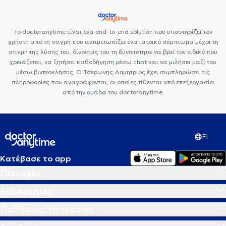
Το doctoranytime είναι ένα end-to-end solution που υποστηρίζει τον
χρήστη από τη στιγμή που αντιμετωπίζει ένα ιατρικό σύμπτωμα μέχρι τη
στιγμή της λύσης του, δίνοντας του τη δυνατότητα να βρεί τον ειδικό που
χρειάζεται, να ζητήσει καθοδήγηση μέσω chat και να μιλήσει μαζί του
μέσω βιντεοκλήσης. Ο Τσερωνης Δημητριος έχει συμπληρώσει τις
πληροφορίες που αναγράφονται, οι οποίες τίθενται υπό επεξεργασία
από την ομάδα του doctoranytime.
EL
Κατέβασε το app
Περιοχές
Ειδικότητες
Παθήσεις/Υπηρεσίες