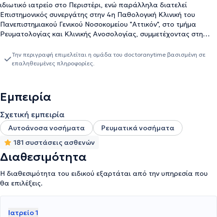
ιδιωτικό ιατρείο στο Περιστέρι, ενώ παράλληλα διατελεί
Επιστημονικός συνεργάτης στην 4η Παθολογική Κλινική του
Πανεπιστημιακού Γενικού Νοσοκομείου "Αττικόν", στο τμήμα
Ρευματολογίας και Κλινικής Ανοσολογίας, συμμετέχοντας στη
διεξαγωγή ερευνητικών πρωτοκόλλων. Είναι υποψήφιος
Διδάκτωρ της Ιατρικής Σχολής του Εθνικού και Καποδιστριακού
Την περιγραφή επιμελείται η ομάδα του doctoranytime βασισμένη σε
Πανεπιστημίου Αθηνών και Ακαδημαϊκός Υπότροφος του ίδιου
επαληθευμένες πληροφορίες.
ιδρύματος. Απέκτησε ειδίκευση στη ρευματολογία στο Γενικό
Νοσοκομείο Αθηνών "Γ. Γεννηματάς" και έχει διατελέσει
εκπαιδευτής στο πρόγραμμα μεταπτυχιακών σπουδών
Εμπειρία
"Ρευματολογία - Μυοσκελετική υγεία" του Εθνικού και
Καποδιστριακού Πανεπιστημίου Αθηνών. Τέλος, ο ιατρός αριθμεί
Σχετική εμπειρία
πολλές συμμετοχές σε συνέδρια και ημερίδες ως ομιλητής και
Αυτοάνοσα νοσήματα
Ρευματικά νοσήματα
συμμετέχει σε ερευνητικά πρωτόκολλα και κλινικές μελέτες.
181 συστάσεις ασθενών
Διαθεσιμότητα
Η διαθεσιμότητα του ειδικού εξαρτάται από την υπηρεσία που
θα επιλέξεις.
Ιατρείο 1