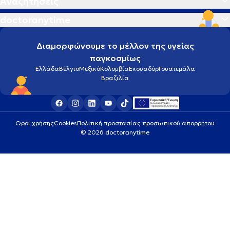
Αναζητήσεις
doctoranytime
Διαμορφώνουμε το μέλλον της υγείας
παγκοσμίως
Ελλάδα
Βέλγιο
Μεξικό
Κολομβία
Εκουαδόρ
Γουατεμάλα
Βραζιλία
Οροι χρήσης
Cookies
Πολιτική προστασίας προσωπικού απορρήτου
© 2026 doctoranytime