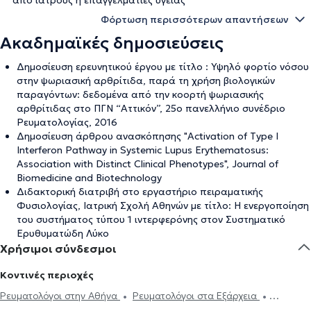
από ιατρούς ή επαγγελματίες υγείας
Φόρτωση περισσότερων απαντήσεων
Ακαδημαϊκές δημοσιεύσεις
Δημοσίευση ερευνητικού έργου με τίτλο : Υψηλό φορτίο νόσου
στην ψωριασική αρθρίτιδα, παρά τη χρήση βιολογικών
παραγόντων: δεδομένα από την κοορτή ψωριασικής
αρθρίτιδας στο ΠΓΝ “Αττικόν”, 25ο πανελλήνιο συνέδριο
Ρευματολογίας, 2016
Δημοσίευση άρθρου ανασκόπησης "Activation of Type I
Interferon Pathway in Systemic Lupus Erythematosus:
Association with Distinct Clinical Phenotypes", Journal of
Biomedicine and Biotechnology
Διδακτορική διατριβή στο εργαστήριο πειραματικής
Φυσιολογίας, Ιατρική Σχολή Αθηνών με τίτλο: Η ενεργοποίηση
του συστήματος τύπου 1 ιντερφερόνης στον Συστηματικό
Ερυθυματώδη Λύκο
Χρήσιμοι σύνδεσμοι
Κοντινές περιοχές
Ρευματολόγοι στην Αθήνα
Ρευματολόγοι στα Εξάρχεια