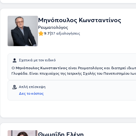
Μηνόπουλος Κωνσταντίνος
Ρευματολόγος
|
9.7
37 αξιολογήσεις
Σχετικά με τον ειδικό
Ο
Μηνόπουλος Κωνσταντίνος
είναι Ρευματολόγος και διατηρεί ιδιωτ
Γλυφάδα. Είναι πτυχιούχος της Ιατρικής Σχολής του Πανεπιστημίου Ιω
Διευθυντής του Ρευματολογικού Τμήματος στο Mediterraneo Hospital της Γλυφάδας.
Ο γιατρός διαθέτει ιδιαίτερη εμπειρία στην οστεοπόρωση και σε ιατρικές πράξεις,
Απλή επίσκεψη
όπως οι ενδοαρθρικές εγχύσεις.
Δες το κόστος
Θωμαΐδη Ελένη