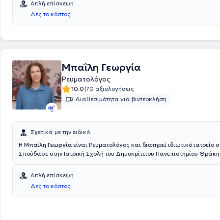
Απλή επίσκεψη
παρακολουθήσει πλήθος συνεδριών, με στόχο τη συνεχή επιμόρφωση σ
Δες το κόστος
ειδίκευσης της. Τέλος, η γιατρός είναι μέλος της Ελληνικής Ρευματολο
και της Ελληνικής Εταιρείας Μεταβολισμού των Οστών.
Μπαΐλη Γεωργία
Ρευματολόγος
|
10.0
70 αξιολογήσεις
Διαθεσιμότητα για βιντεοκλήση
Σχετικά με την ειδικό
Η
Μπαΐλη Γεωργία
είναι Ρευματολόγος και διατηρεί ιδιωτικό ιατρείο 
Σπούδασε στην Ιατρική Σχολή του Δημοκρίτειου Πανεπιστημίου Θράκη
ειδικεύτηκε στην Ρευματολογία στο ΓΝΑ ΚΑΤ. Διαθέτει εμπειρία στα σ
αυτοάνοσα νοσήματα, την οστεοαρθρίτιδα , την οστεοπόρωση και λοιπες παθήσεις
Απλή επίσκεψη
του μυοσκελετικού συστήματος. Είναι μέλος της Ελληνικής Ρευματολογ
Δες το κόστος
και της Ελληνικής Εταιρείας Μελέτης Μεταβολισμού των Οστών.