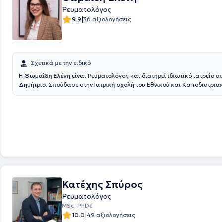
Ρευματολόγος
|
9.9
36 αξιολογήσεις
Σχετικά με την ειδικό
Η
Θωμαΐδη Ελένη
είναι Ρευματολόγος και διατηρεί ιδιωτικό ιατρείο στ
Δημήτριο. Σπούδασε στην Ιατρική σχολή του Εθνικού και Καποδιστρια
Πανεπιστημίου Αθηνών. Εν συνεχεία, ειδικεύτηκε στη Σουηδία, όπου δι
Επιμελήτρια της ρευματολογικής κλινικής του Πανεπιστημιακού Νοσοκομείου
Karolinska. Διαθέτει αξιόλογη κλινική εμπειρία και διατελεί συνεργάτ
Νοσοκομείου "Υγεία".
Κατέχης Σπύρος
Ρευματολόγος
MSc, PhDc
|
10.0
49 αξιολογήσεις