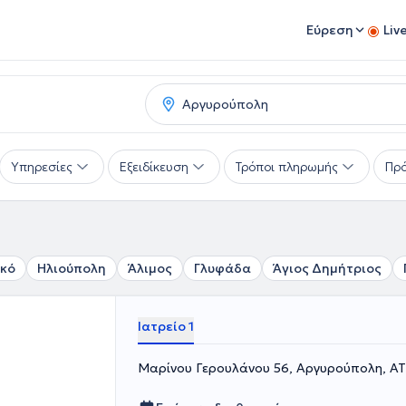
Εύρεση
Liv
Υπηρεσίες
Εξειδίκευση
Τρόποι πληρωμής
Πρό
ικό
Ηλιούπολη
Άλιμος
Γλυφάδα
Άγιος Δημήτριος
Ιατρείο 1
Μαρίνου Γερουλάνου 56, Αργυρούπολη, Α