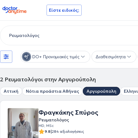
doctoranytime
Είστε ειδικός;
DO+ Προνομιακές τιμές
Διαθεσιμότητα
2
Ρευματολόγοι στην Αργυρούπολη
Αττική
Νότια προάστια Αθήνας
Αργυρούπολη
Ελλην
Φραγκάκης Σπύρος
Ρευματολόγος
MD, MSc
|
9.8
284 αξιολογήσεις