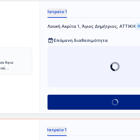
Ιατρείο 1
Λουκή Ακρίτα 1, Άγιος Δημήτριος, ΑΤΤΙΚΗ
Επόμενη διαθεσιμότητα
ον Άγιο
κού
ετέλεσε
ης του
Κλείσε ραντεβού
Ιατρείο 1