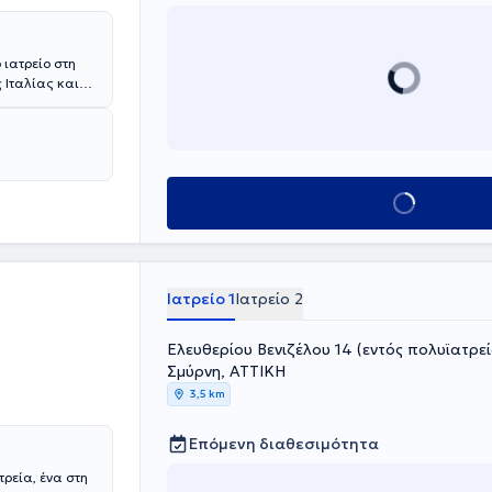
 ιατρείο στη
 Ιταλίας και
τοάνοσα
ελετικού, αλλά
ήθος υπηρεσιών,
Κλείσε ραντεβού
Ιατρείο 1
Ιατρείο 2
Ελευθερίου Βενιζέλου 14 (εντός πολυϊατρε
Σμύρνη, ΑΤΤΙΚΗ
3,5 km
Επόμενη διαθεσιμότητα
τρεία, ένα στη