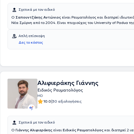
Σχετικά με τον ειδικό
Ο
Σαπουντζάκης Αντώνιος
είναι Ρευματολόγος και διατηρεί ιδιωτικό
Νέα Σμύρνη από το 2004. Είναι πτυχιούχος του University of Padua της
ειδικεύθηκε στο Γενικό Νοσοκομείο Αθηνών "Γ. Γεννηματάς" και στο Γενικό Νοσοκομείο
Σάμου.Ο γιατρός έχει ιδιαίτερη εμπειρία στην οστεοπόρωση, στα αυ
Απλή επίσκεψη
συστηματικά νοσήματα, στις παθήσεις των αρθρώσεων και του μυοσκ
Δες το κόστος
και στα νοσήματα του συνδετικού ιστού.Στο ιατρείο του προσφέρει πλ
πάντα με ανθρωποκεντρική προσέγγιση.
Αλιφιεράκης Γιάννης
Ειδικός Ρευματολόγος
MD
|
10.0
30 αξιολογήσεις
Σχετικά με τον ειδικό
Ο
Γιάννης Αλιφιεράκης
είναι
Ειδικός Ρευματολόγος
και διατηρεί 2 ια