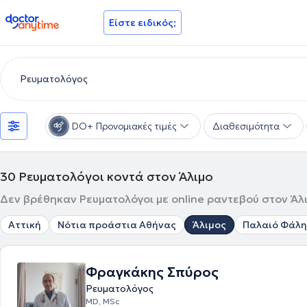
doctoranytime
Είστε ειδικός;
DO+ Προνομιακές τιμές
Διαθεσιμότητα
30
Ρευματολόγοι κοντά στον Άλιμο
Δεν βρέθηκαν Ρευματολόγοι με online ραντεβού στον Άλι
Αττική
Νότια προάστια Αθήνας
Άλιμος
Παλαιό Φάλ
Φραγκάκης Σπύρος
Ρευματολόγος
MD, MSc