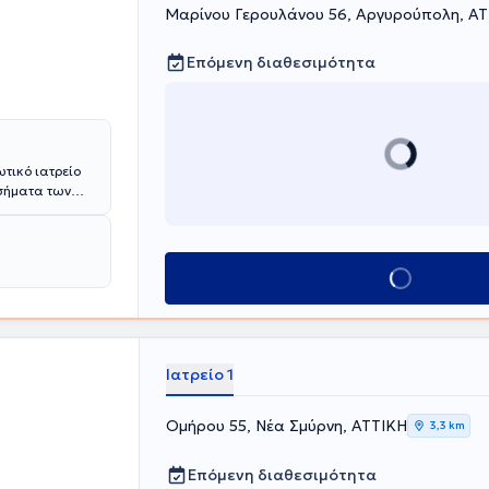
Μαρίνου Γερουλάνου 56, Αργυρούπολη, Α
Επόμενη διαθεσιμότητα
ωτικό ιατρείο
οσήματα των
τήμιο Αθηνών,
ολούθηση με
ού. Επιπλέον,
η από την
Κλείσε ραντεβού
σελτ και του
ή εμπειρία
χει εξοπλιστεί
ικών,
ιατρείο
Ιατρείο 1
o-laser,
 ο γιατρός
Ομήρου 55, Νέα Σμύρνη, ΑΤΤΙΚΗ
ών, ενώ
3,3 km
ρκή ενημέρωση
Επόμενη διαθεσιμότητα