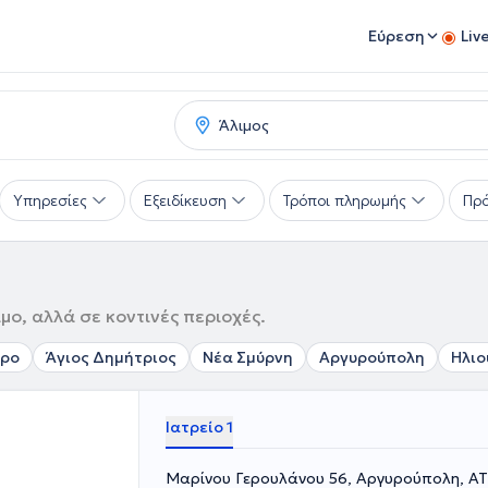
Εύρεση
Liv
Υπηρεσίες
Εξειδίκευση
Τρόποι πληρωμής
Πρό
μο, αλλά σε κοντινές περιοχές.
ηρο
Άγιος Δημήτριος
Νέα Σμύρνη
Αργυρούπολη
Ηλιο
Ιατρείο 1
Μαρίνου Γερουλάνου 56, Αργυρούπολη, Α