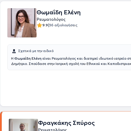
Θωμαΐδη Ελένη
Ρευματολόγος
|
9.9
36 αξιολογήσεις
Σχετικά με την ειδικό
Η
Θωμαΐδη Ελένη
είναι Ρευματολόγος και διατηρεί ιδιωτικό ιατρείο στ
Δημήτριο. Σπούδασε στην Ιατρική σχολή του Εθνικού και Καποδιστρια
Πανεπιστημίου Αθηνών. Εν συνεχεία, ειδικεύτηκε στη Σουηδία, όπου δι
Επιμελήτρια της ρευματολογικής κλινικής του Πανεπιστημιακού Νοσοκομείου
Karolinska. Διαθέτει αξιόλογη κλινική εμπειρία και διατελεί συνεργάτ
Νοσοκομείου "Υγεία".
Φραγκάκης Σπύρος
Ρευματολόγος