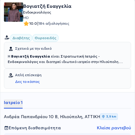
Βογιατζή Ευαγγελία
Ενδοκρινολόγος
MD
|
10.0
184 αξιολογήσεις
Διαβήτης
Θυρεοειδής
Σχετικά με την ειδικό
Η
Βογιατζή Ευαγγελία
είναι
Στρατιωτική Ιατρός -
Ενδοκρινολόγος
και διατηρεί ιδιωτικό ιατρείο στην Ηλιούπολη.
Είναι απόφοιτη της Ιατρικής του Αριστοτελείου Πανεπιστημίου
Θεσσαλονίκης και της Στρατιωτικής Σχολής Αξιωματικών
Απλή επίσκεψη
Σωμάτων. Διαθέτει πολυετή εμπειρία και έχει διατελέσει
Δες το κόστος
Εσωτερική βοηθός ειδικότητας στο τμήμα Ενδοκρινολογίας -
Διαβήτη - Μεταβολισμού αλλά και στο τμήμα Διαβήτη Κύησης του
ΓΝΑ "Αλεξάνδρα" και μέχρι πρόσφατα στο ΓΝΑ Σισμανόγλειο -
Αμαλία Φλέμιγκ.
Ιατρείο 1
Ανδρέα Παπανδρέου 10 Β, Ηλιούπολη, ΑΤΤΙΚΗ
3,9 km
Επόμενη διαθεσιμότητα
Κλείσε ραντεβού