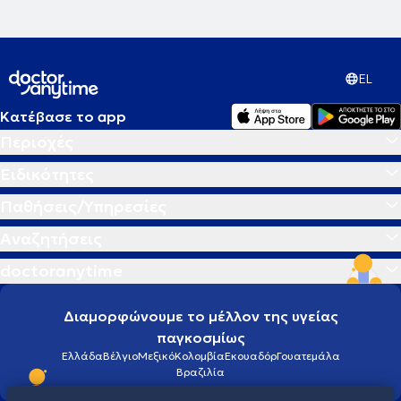
EL
Κατέβασε το app
Περιοχές
Ειδικότητες
Παθήσεις/Υπηρεσίες
Αναζητήσεις
doctoranytime
Διαμορφώνουμε το μέλλον της υγείας
παγκοσμίως
Ελλάδα
Βέλγιο
Μεξικό
Κολομβία
Εκουαδόρ
Γουατεμάλα
Βραζιλία