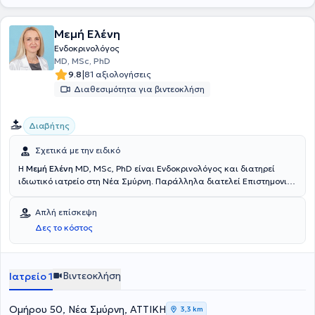
Endocrinologists.
Μεμή Ελένη
Ενδοκρινολόγος
MD, MSc, PhD
|
9.8
81 αξιολογήσεις
Διαθεσιμότητα για βιντεοκλήση
Διαβήτης
Σχετικά με την ειδικό
Η
Μεμή Ελένη
MD, MSc, PhD είναι Ενδοκρινολόγος και διατηρεί
ιδιωτικό ιατρείο στη Νέα Σμύρνη. Παράλληλα διατελεί Επιστημονική
συνεργάτης στην Κλινική Παλαιού Φαλήρου του Ιατρικού Αθηνών
και Ακαδημαϊκή Υπότροφος στη Β' Μαιευτική και Γυναικολογική
Απλή επίσκεψη
Κλινική του Νοσοκομείου "Αρεταίειο". Είναι Διδάκτωρ Ιατρικής του
Δες το κόστος
Αριστοτελείου Πανεπιστημίου Θεσσαλονίκης, απ’ όπου διαθέτει
πτυχίο Ιατρικής αλλά και μεταπτυχιακό εξειδίκευσης στην "Ιατρική
Ερευνητική Τεχνολογία". Ειδικεύτηκε στην Ενδοκρινολογία και
εργάστηκε ως ειδικευόμενη γιατρός στο Τμήμα Μεταβολικών και
Βιντεοκλήση
Ιατρείο 1
Ενδοκρινικών Νοσημάτων του Πανεπιστημιακού Νοσοκομείου
"Carémeau" στη Γαλλία και στο Τμήμα Νοσημάτων Οστών του
Πανεπιστημιακού Νοσοκομείου της Γενεύης, στην Ελβετία. Επιπλέον,
Oμήρου 50, Νέα Σμύρνη, ΑΤΤΙΚΗ
3,3 km