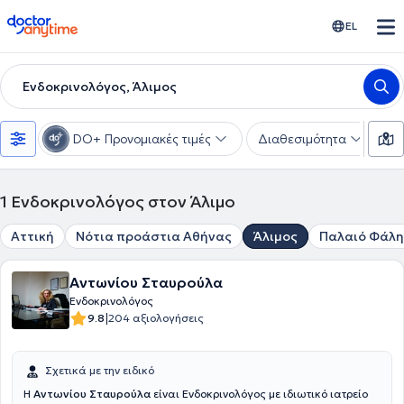
doctoranytime
EL
Ενδοκρινολόγος, Άλιμος
DO+ Προνομιακές τιμές
Διαθεσιμότητα
Υ
1
Ενδοκρινολόγος στον Άλιμο
Αττική
Νότια προάστια Αθήνας
Άλιμος
Παλαιό Φάλ
Αντωνίου Σταυρούλα
Ενδοκρινολόγος
|
9.8
204 αξιολογήσεις
Σχετικά με την ειδικό
Η
Αντωνίου Σταυρούλα
είναι Ενδοκρινολόγος με ιδιωτικό ιατρείο