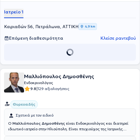
εκπαιδευθεί στο Διαβήτη Κύησης στο Γενικό Νοσοκομείο Αθηνών
"Αλεξάνδρα". Διαθέτει ιδιαίτερη κλινική εμπειρία έχοντας εργαστεί
Ιατρείο 1
ως Ενδοκρινολόγος - Διαβητολόγος στο Γενικό Νοσοκομείο Αθηνών
"Ο Ευαγγελισμός", στη Β' Πανεπιστημιακή Παθολογική κλινική του
Γενικού Νοσοκομείου Αθηνών "Ιπποκράτειο", καθώς και στο Centre
Κειριαδών 56, Πετράλωνα, ΑΤΤΙΚΗ
4,9 km
Hospitalier du Centre du Valais της Ελβετίας. Τέλος, ο γιατρός
εξειδικεύεται στο σακχαρώδη διαβήτη, στο θυρεοειδή και
Επόμενη διαθεσιμότητα
Κλείσε ραντεβού
παραθυρεοειδείς αδένες και στην οστεοπόρωση.
Μαλλιόπουλος Δημοσθένης
Ενδοκρινολόγος
|
9.8
129 αξιολογήσεις
Θυρεοειδής
Σχετικά με τον ειδικό
Ο
Μαλλιόπουλος Δημοσθένης
είναι Ενδοκρινολόγος και διατηρεί
ιδιωτικό ιατρείο στην Ηλιούπολη. Είναι πτυχιούχος της Ιατρικής
Σχολής του Αριστοτελείου Πανεπιστημίου Θεσσαλονίκης και της