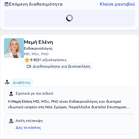
Τέλος, ο γιατρός συμμετέχει σε πλήθος συνεδρίων στην Ελλάδα και
Επόμενη διαθεσιμότητα
Κλείσε ραντεβού
το εξωτερικό στα πλαίσια της συνεχούς κατάρτισης.
Μεμή Ελένη
Ενδοκρινολόγος
MD, MSc, PhD
|
9.8
81 αξιολογήσεις
Διαθεσιμότητα για βιντεοκλήση
Διαβήτης
Σχετικά με την ειδικό
Η
Μεμή Ελένη
MD, MSc, PhD είναι Ενδοκρινολόγος και διατηρεί
ιδιωτικό ιατρείο στη Νέα Σμύρνη. Παράλληλα διατελεί Επιστημονική
συνεργάτης στην Κλινική Παλαιού Φαλήρου του Ιατρικού Αθηνών
και Ακαδημαϊκή Υπότροφος στη Β' Μαιευτική και Γυναικολογική
Απλή επίσκεψη
Κλινική του Νοσοκομείου "Αρεταίειο". Είναι Διδάκτωρ Ιατρικής του
Δες το κόστος
Αριστοτελείου Πανεπιστημίου Θεσσαλονίκης, απ’ όπου διαθέτει
πτυχίο Ιατρικής αλλά και μεταπτυχιακό εξειδίκευσης στην "Ιατρική