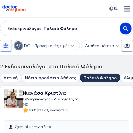
doctoranytime
EL
Ενδοκρινολόγος, Παλαιό Φάληρο
DO+ Προνομιακές τιμές
Διαθεσιμότητα
Υ
2
Ενδοκρινολόγοι στο Παλαιό Φάληρο
Αττική
Νότια προάστια Αθήνας
Παλαιό Φάληρο
Άλι
Νιαγάσα Χριστίνα
Ενδοκρινολόγος - Διαβητολόγος
MD
|
10.0
127 αξιολογήσεις
Σχετικά με την ειδικό