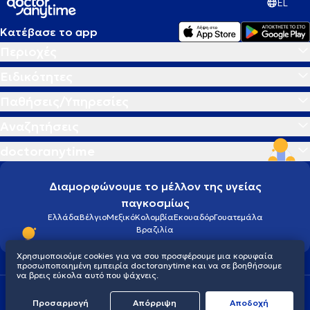
EL
Κατέβασε το app
Περιοχές
Ειδικότητες
Παθήσεις/Υπηρεσίες
Αναζητήσεις
doctoranytime
Διαμορφώνουμε το μέλλον της υγείας
παγκοσμίως
Ελλάδα
Βέλγιο
Μεξικό
Κολομβία
Εκουαδόρ
Γουατεμάλα
Βραζιλία
Χρησιμοποιούμε cookies για να σου προσφέρουμε μια κορυφαία
προσωποποιημένη εμπειρία doctoranytime και να σε βοηθήσουμε
να βρεις εύκολα αυτό που ψάχνεις.
Οροι χρήσης
Cookies
Πολιτική προστασίας προσωπικού απορρήτου
Προσαρμογή
Απόρριψη
Aποδοχή
© 2026 doctoranytime