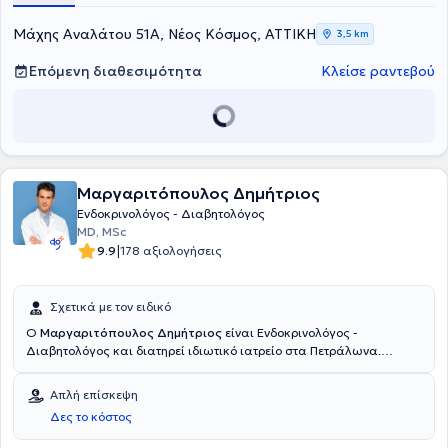
Μάχης Αναλάτου 51Α, Νέος Κόσμος, ΑΤΤΙΚΗ
3,5 km
Επόμενη διαθεσιμότητα
Κλείσε ραντεβού
Μαργαριτόπουλος Δημήτριος
Ενδοκρινολόγος - Διαβητολόγος
MD, MSc
|
9.9
178 αξιολογήσεις
Σχετικά με τον ειδικό
Ο
Μαργαριτόπουλος Δημήτριος
είναι Ενδοκρινολόγος -
Διαβητολόγος και διατηρεί ιδιωτικό ιατρείο στα Πετράλωνα.
Σπούδασε στην Ιατρική Σχολή του Αριστοτελείου Πανεπιστημίου
Θεσσαλονίκης και πραγματοποίησε μεταπτυχιακές σπουδές στην
Απλή επίσκεψη
Εφαρμοσμένη Διαιτολογία - Διατροφή στο Χαροκόπειο
Δες το κόστος
Πανεπιστήμιο Αθηνών. Επίσης, είναι Υποψήφιος Διδάκτωρ στο
Εθνικό και Καποδιστριακό Πανεπιστήμιο Αθηνών και έχει