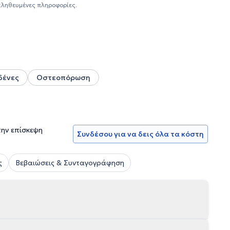
ολογία - διαβητολογία, όπως και ως ειδική εσωτερικής
αληθευμένες πληροφορίες.
ικό - Διαβητολογικό - Ρευματολογικό Κέντρο στο
κά που άπτονται σε όλο το φάσμα της ειδικής
ειδικεύεται στον σακχαρώδη διαβήτη, στους θυρεοειδείς -
δένες
Οστεοπόρωση
την επίσκεψη
Συνδέσου για να δεις όλα τα κόστη
ς
Βεβαιώσεις & Συνταγογράφηση