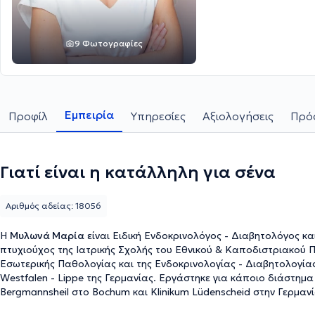
9 Φωτογραφίες
Εμπειρία
Προφίλ
Υπηρεσίες
Αξιολογήσεις
Πρόσ
Γιατί είναι η κατάλληλη για σένα
Αριθμός αδείας: 18056
Η
Μυλωνά Μαρία
είναι Ειδική Ενδοκρινολόγος - Διαβητολόγος και
πτυχιούχος της Ιατρικής Σχολής του Εθνικού & Καποδιστριακού Π
Εσωτερικής Παθολογίας και της Ενδοκρινολογίας - Διαβητολογία
Westfalen - Lippe της Γερμανίας. Εργάστηκε για κάποιο διάστημα 
Bergmannsheil στο Bochum και Klinikum Lüdenscheid στην Γερμανί
ενδοκρινολογία - διαβητολογία στην Klinikum Lüdenscheid του α