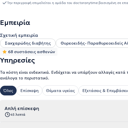
για ένα χρόνο ως Ειδική Παθολόγος με εξειδίκευση στην ενδοκριν
Την περιγραφή επιμελείται η ομάδα του doctoranytime βασισμένη σε επ
παθολογίας - ενδοκρινολογίας - διαβητολογίας στο Ενδοκρινολογ
Dortmund της Γερμανίας. Στο ιατρείο της αναλαμβάνει περιστατι
ενδοκρινολογίας - διαβητολογίας, ενώ αξίζει να σημειωθεί ότι εξ
Εμπειρία
παραθυρεοειδείς αδένες και στην οστεοπόρωση.
Σχετική εμπειρία
Σακχαρώδης διαβήτης
Θυρεοειδής- Παραθυρεοειδείς Α
68 συστάσεις ασθενών
Υπηρεσίες
Τα κόστη είναι ενδεικτικά. Ενδέχεται να υπάρξουν αλλαγές κατά 
ανάλογα το περιστατικό.
Όλες
Επίσκεψη
Θέματα υγείας
Εξετάσεις & Επεμβάσει
Απλή επίσκεψη
45 λεπτά