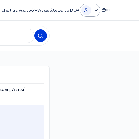
e chat με γιατρό
Ανακάλυψε το DO+
EL
πολη, Αττική