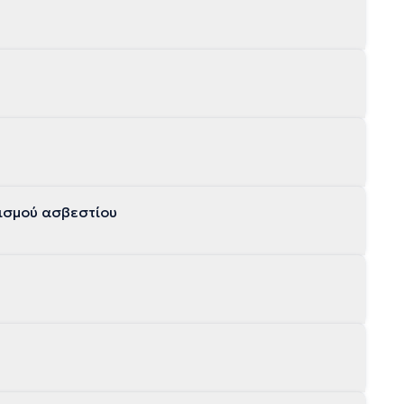
σμού ασβεστίου