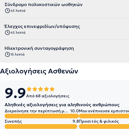
Σύνδρομο πολυκυστικών ωοθηκών
45 λεπτά
Έλεγχος επινεφριδίων/υπόφυσης
45 λεπτά
Ηλεκτρονική συνταγογράφηση
15 λεπτά
Αξιολογήσεις Ασθενών
9.9
Από 68 αξιολογήσεις
Αληθινές αξιολογήσεις για αληθινούς ανθρώπους
Διερεύνησε την περίπτωσή μου σε βάθος
10.0
Μου ενέπνευσε εμπιστο
Συνεπής
9.8
Προσιτός & φιλικός