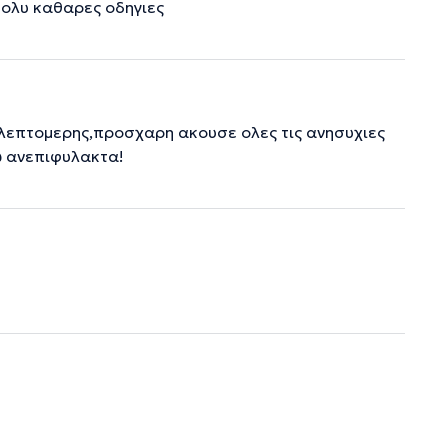
Πολυ καθαρες οδηγιες
,λεπτομερης,προσχαρη ακουσε ολες τις ανησυχιες
ω ανεπιφυλακτα!