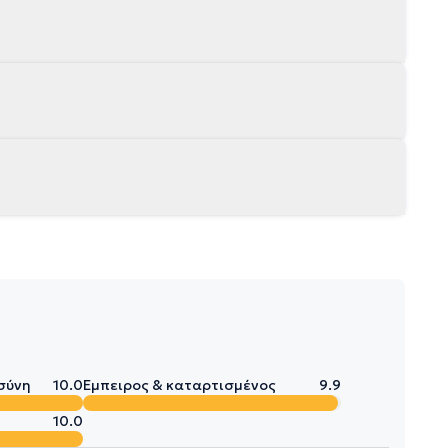
σύνη
10.0
Έμπειρος & καταρτισμένος
9.9
10.0