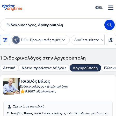
doctoranytime
EL
Ενδοκρινολόγος, Αργυρούπολη
DO+ Προνομιακές τιμές
Διαθεσιμότητα
Υ
1
Ενδοκρινολόγος στην Αργυρούπολη
Αττική
Νότια προάστια Αθήνας
Αργυρούπολη
Ελλην
Τσιαβός Βάιος
Ενδοκρινολόγος - Διαβητολόγος
|
9.9
87 αξιολογήσεις
Σχετικά με τον ειδικό
Ο
Τσιαβός Βάιος
είναι Ενδοκρινολόγος - Διαβητολόγος με ιδιωτικό