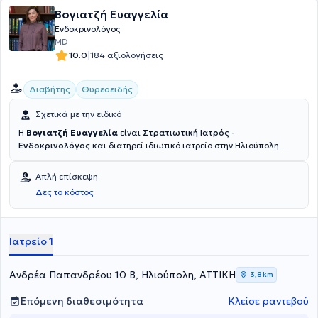
Βογιατζή Ευαγγελία
Ενδοκρινολόγος
MD
|
10.0
184 αξιολογήσεις
Διαβήτης
Θυρεοειδής
Σχετικά με την ειδικό
Η
Βογιατζή Ευαγγελία
είναι
Στρατιωτική Ιατρός -
Ενδοκρινολόγος
και διατηρεί ιδιωτικό ιατρείο στην Ηλιούπολη.
Είναι απόφοιτη της Ιατρικής του Αριστοτελείου Πανεπιστημίου
Θεσσαλονίκης και της Στρατιωτικής Σχολής Αξιωματικών
Απλή επίσκεψη
Σωμάτων. Διαθέτει πολυετή εμπειρία και έχει διατελέσει
Δες το κόστος
Εσωτερική βοηθός ειδικότητας στο τμήμα Ενδοκρινολογίας -
Διαβήτη - Μεταβολισμού αλλά και στο τμήμα Διαβήτη Κύησης του
ΓΝΑ "Αλεξάνδρα" και μέχρι πρόσφατα στο ΓΝΑ Σισμανόγλειο -
Αμαλία Φλέμιγκ.
Ιατρείο 1
Ανδρέα Παπανδρέου 10 Β, Ηλιούπολη, ΑΤΤΙΚΗ
3,8 km
Επόμενη διαθεσιμότητα
Κλείσε ραντεβού