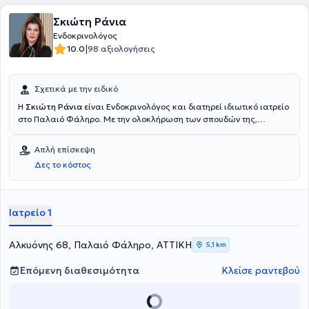
Σκιώτη Ράνια
Ενδοκρινολόγος
|
10.0
98 αξιολογήσεις
Σχετικά με την ειδικό
H
Σκιώτη Ράνια
είναι Ενδοκρινολόγος και διατηρεί ιδιωτικό ιατρείο
στο Παλαιό Φάληρο. Με την ολοκλήρωση των σπουδών της,
ειδικεύτηκε στην Ενδοκρινολογία, τη Διαβητολογία και τα
μεταβολικά νοσήματα. Επίσης, διαθέτει εμπειρία και έχει εργαστεί,
Απλή επίσκεψη
μεταξύ άλλων, στο Ενδοκρινολογικό τμήμα του Π.Γ.Ν.Α "Αλεξάνδρα".
Δες το κόστος
Τέλος, εξειδικεύεται στο σακχαρώδη διαβήτη, σε θυρεοειδή -
παραθυρεοειδείς αδένες καθώς και στην ενδοκρινολογία κύησης.
Ιατρείο 1
Αλκυόνης 68, Παλαιό Φάληρο, ΑΤΤΙΚΗ
5,1 km
Επόμενη διαθεσιμότητα
Κλείσε ραντεβού