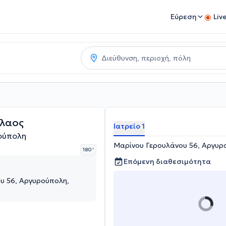
Εύρεση
Liv
λαος
Ιατρείο 1
ούπολη
Μαρίνου Γερουλάνου 56, Αργυρο
180 '
Επόμενη διαθεσιμότητα
υ 56, Αργυρούπολη,