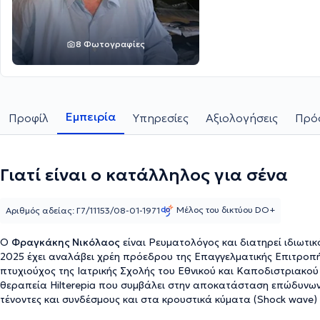
8 Φωτογραφίες
Εμπειρία
Προφίλ
Υπηρεσίες
Αξιολογήσεις
Πρόσ
Γιατί είναι ο κατάλληλος για σένα
Μέλος του δικτύου DO+
Αριθμός αδείας: Γ7/11153/08-01-1971
Ο
Φραγκάκης Νικόλαος
είναι Ρευματολόγος και διατηρεί ιδιωτι
2025 έχει αναλάβει χρέη πρόεδρου της Επαγγελματικής Επιτροπή
πτυχιούχος της Ιατρικής Σχολής του Εθνικού και Καποδιστριακού
θεραπεία Hilterepia που συμβάλει στην αποκατάσταση επώδυνων
τένοντες και συνδέσμους και στα κρουστικά κύματα (Shock wave
Επιπλέον, είναι Κάτοχος διπλώματος βελονιστή και έχει υπάρξει 