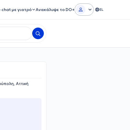
e chat με γιατρό
Ανακάλυψε το DO+
EL
ύπολη, Αττική