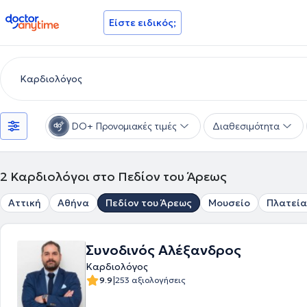
doctoranytime
Είστε ειδικός;
DO+ Προνομιακές τιμές
Διαθεσιμότητα
2
Καρδιολόγοι στο Πεδίον του Άρεως
Αττική
Αθήνα
Πεδίον του Άρεως
Μουσείο
Πλατεία
Συνοδινός Αλέξανδρος
Καρδιολόγος
|
9.9
253 αξιολογήσεις