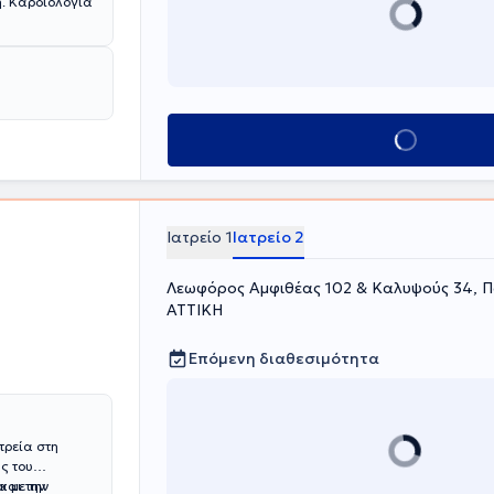
ία
Κλείσε ραντεβού
Ιατρείο 1
Ιατρείο 2
Λεωφόρος Αμφιθέας 102 & Καλυψούς 34, 
ΑΤΤΙΚΗ
Επόμενη διαθεσιμότητα
τρεία στη
ς του
και την
 με την