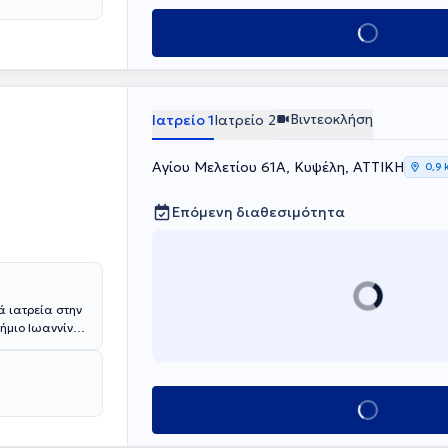
Κλείσε ραντεβού
Βιντεοκλήση
Ιατρείο 1
Ιατρείο 2
Αγίου Μελετίου 61Α, Κυψέλη, ΑΤΤΙΚΗ
0,9 
Επόμενη διαθεσιμότητα
ά ιατρεία στην
τήμιο Ιωαννίνων
ίας στο
Κλείσε ραντεβού
ντρική Κλινική
ησε ιδιαίτερη