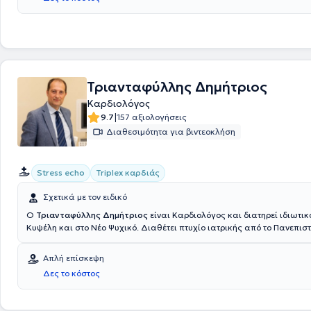
Τριανταφύλλης Δημήτριος
Καρδιολόγος
|
9.7
157 αξιολογήσεις
Διαθεσιμότητα για βιντεοκλήση
Stress echo
Triplex καρδιάς
Σχετικά με τον ειδικό
Ο
Τριανταφύλλης Δημήτριος
είναι Καρδιολόγος και διατηρεί ιδιωτικ
Κυψέλη και στο Νέο Ψυχικό. Διαθέτει πτυχίο ιατρικής από το Πανεπισ
με μετεκπαίδευση στην Υπερηχοκαρδιογραφία (stress echo, διοισοφάγειες μελέτες,
τρισδιάστατη απεικόνιση) από το Ιπποκράτειο Νοσοκομείο Αθηνών και το
Απλή επίσκεψη
Εκπαιδευτικό Πρόγραμμα Διεθνούς Ακαδημίας Ιατρικής Υπερηχογραφ
Δες το κόστος
Βερολίνο. Παράλληλα με το ιατρείο του είναι Επιστημονικός Συνεργάτης-Καρδιολόγος
ΔΘΚΑ "Υγεία" καθώς και υπεύθυνος του Τμήματος Stress Echo στην Κε
Αθηνών ενώ έχει συνεργαστεί με την Ευρωκλινική Αθηνών, όπου απέκτ