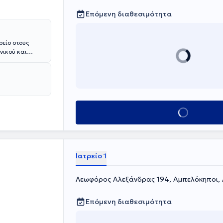
Επόμενη διαθεσιμότητα
ρείο στους
νικού και
ογία, στην
 του Στρατού
 Β’
τημονικός
, Επιμελητής
στη Μονάδα
Κλείσε ραντεβού
 Νοσοκομείου
δημοσιογράφων
 ιδιωτική
ολουθεί πλήθος
Ιατρείο 1
τοποιεί
ατρικά
Λεωφόρος Αλεξάνδρας 194, Αμπελόκηποι,
Επόμενη διαθεσιμότητα