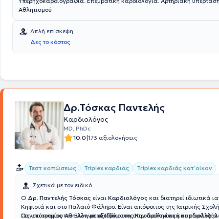
Υπερηχοκαρδιογραφία. Επεμβατική καρδιολογία. Αρτηριακή υπέρταση. Καρδιολογ
Αθλητισμού
Απλή επίσκεψη
Δες το κόστος
Δρ.Τόσκας Παντελής
Καρδιολόγος
MD, PhDc
|
10.0
173 αξιολογήσεις
Τεστ κοπώσεως
Triplex καρδιάς
Triplex καρδιάς κατ΄οίκον
Σχετικά με τον ειδικό
Ο
Δρ. Παντελής Τόσκας
είναι
Καρδιολόγος
και διατηρεί ιδιωτικά ια
Κηφισιά και στο Παλαιό Φάληρο. Είναι απόφοιτος της Ιατρικής Σχολή
Πανεπιστημίου Αθηνών, με εξειδίκευση στην προληπτική καρδιολογία 
Ως υπότροφος του Ελληνικού Ιδρύματος Καρδιολογίας και παράλληλα