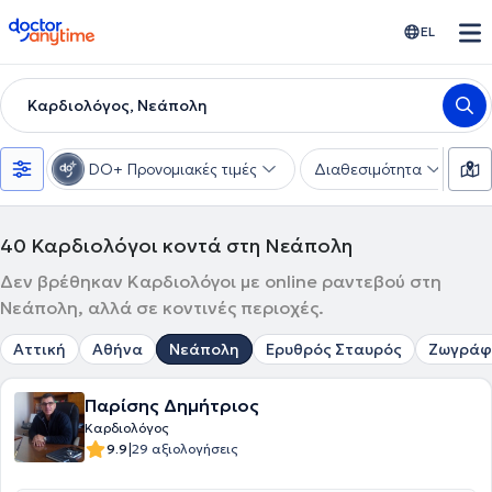
doctoranytime
EL
Καρδιολόγος, Νεάπολη
DO+ Προνομιακές τιμές
Διαθεσιμότητα
Υ
40
Καρδιολόγοι κοντά στη Νεάπολη
Δεν βρέθηκαν Καρδιολόγοι με online ραντεβού στη
Νεάπολη, αλλά σε κοντινές περιοχές.
Αττική
Αθήνα
Νεάπολη
Ερυθρός Σταυρός
Ζωγράφ
Παρίσης Δημήτριος
Καρδιολόγος
|
9.9
29 αξιολογήσεις