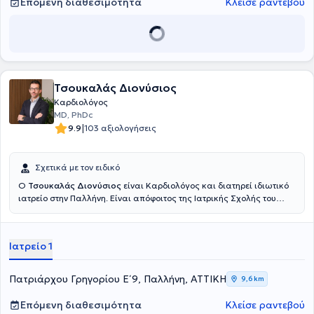
Επόμενη διαθεσιμότητα
Κλείσε ραντεβού
καρδιολογίας με ιδιαίτερη έμφαση στις αρρυθμίες.Έχει μεγάλη
εμπειρία στη σύγχρονη επεμβατική αντιμετώπιση αρρυθμιών
(κατάλυση - ablation υπερκοιλιακών και κοιλιακών αρρυθμίων)
και στην εμφύτευση βηματοδοτών και απινιδωτών.Επίσης,
αποτέλεσε μέλος της ΕυρωπαϊκήςΕπιτροπής εξετάσεων
πιστοποίησης στην Ηλεκτροφυσιολογία 2020-2022 και είναι
Τσουκαλάς Διονύσιος
Διεθνής Εκπαιδευτής (Official Proctor) επαγγελματιών Υγείας στον
τομέα της Ηλεκτροφυσιολογίας στον ενδοκαρδιακό
Καρδιολόγος
υπέρηχο(Intracardiac Echocardiography –ICE).Τέλος ο γιατρός έχει
MD, PhDc
σημαντικό ερευνητικό έργο με δημοσιεύσεις σε διεθνή ιατρικά
|
9.9
103 αξιολογήσεις
περιοδικά και συμμετοχές ως ομιλητής σε ελληνικά και διεθνή
ιατρικά συνέδρια.
Σχετικά με τον ειδικό
Ο
Τσουκαλάς Διονύσιος
είναι Καρδιολόγος και διατηρεί ιδιωτικό
ιατρείο στην Παλλήνη. Είναι απόφοιτος της Ιατρικής Σχολής του
Πανεπιστημίου Πατρών. Ειδικεύτηκε στο Γενικό Νοσοκομείο Νίκαιας
- Πειραιά και έλαβε τον τίτλο της ειδικότητας της Καρδιολογίας το
2018. Έκτοτε έχει εργαστεί ως Ειδικός Καρδιολόγος στο Γενικό
Ιατρείο 1
Νοσοκομείο Νίκαιας Πειραιά «Άγιος Παντελεήμων», στο Γενικό
Νοσοκομείο Τρικάλων, στο Γενικό Νοσοκομείο Ασκληπιείο Βούλας,
καθώς και στο Metropolitan General Hospital, του οποίου και
Πατριάρχου Γρηγορίου Ε΄ 9, Παλλήνη, ΑΤΤΙΚΗ
9,6 km
διατελεί Επιμελητής της ΄Β Καρδιολογικής Κλινικής έως σήμερα.
Είναι, επίσης, υποψήφιος Διδάκτωρ της Ιατρικής Σχολής του
Επόμενη διαθεσιμότητα
Κλείσε ραντεβού
Εθνικού και Καποδιστριακού Πανεπιστημίου Αθηνών. Σε όλη αυτή