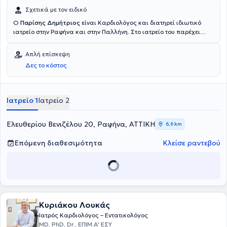
Σχετικά με τον ειδικό
Ο
Παρίσης Δημήτριος
είναι Καρδιολόγος και διατηρεί ιδιωτικό
ιατρείο στην Ραφήνα και στην Παλλήνη. Στο ιατρείο του παρέχει
υψηλού επιπέδου υπηρεσίες σε όλους τους τομείς της καρδιολογίας.
Απλή επίσκεψη
Δες το κόστος
Ιατρείο 1
Ιατρείο 2
Ελευθερίου Βενιζέλου 20, Ραφήνα, ΑΤΤΙΚΗ
6,6 km
Επόμενη διαθεσιμότητα
Κλείσε ραντεβού
Κυριάκου Λουκάς
Ιατρός Καρδιολόγος – Εντατικολόγος
MD, PhD, Dr., ΕΠΙΜ.Α' ΕΣΥ