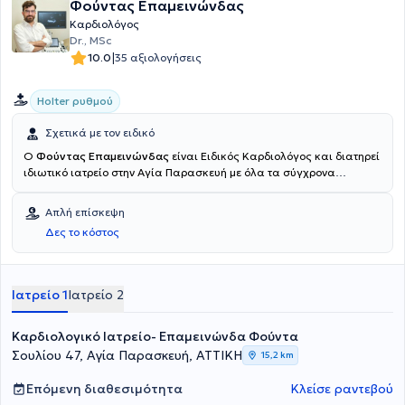
Φούντας Επαμεινώνδας
Καρδιολόγος
Dr., MSc
|
10.0
35 αξιολογήσεις
Holter ρυθμού
Σχετικά με τον ειδικό
Ο
Φούντας Επαμεινώνδας
είναι Ειδικός Καρδιολόγος και διατηρεί
ιδιωτικό ιατρείο στην Αγία Παρασκευή με όλα τα σύγχρονα
καρδιολογικά μηχανήματα σε ένα ευχάριστο και ζεστό περιβάλλον
για τον ασθενή. Τα τελευταία χρόνια εργάζεται ως Επιμελητής στην
Απλή επίσκεψη
Καρδιολογική Κλινική της Ευρωκλινικής Αθηνών. Ξεκίνησε την
Δες το κόστος
εξειδίκευσή του το 2016 στο Ωνάσειο Καρδιοχειρουργικό Κέντρο,
όπου αποκόμισε εμπειρία σε σύνθετα και σπάνια νοσήματα της
καρδιολογίας, πράγμα που του δίνει την δυνατότητα να
αντιμετωπίζει κάθε καρδιολογικό πρόβλημα, όσο πολύπλοκο και αν
Ιατρείο 1
Ιατρείο 2
φαίνεται. Έχει αποκτήσει ειδική πιστοποίηση στο καρδιολογικό
διαθωρακικό υπερηχογράφημα από την Ευρωπαϊκή Εταιρεία
Καρδιολογικό Ιατρείο- Επαμεινώνδα Φούντα
Καρδιολογίας και πιστοποίηση στη δυναμική
υπερηχοκαρδιογραφία.
Σουλίου 47, Αγία Παρασκευή, ΑΤΤΙΚΗ
15,2 km
Επόμενη διαθεσιμότητα
Κλείσε ραντεβού