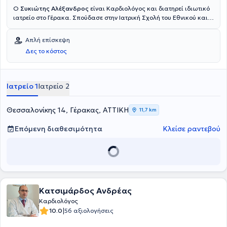
Ο
Συκιώτης Αλέξανδρος
είναι Καρδιολόγος και διατηρεί ιδιωτικό
ιατρείο στο Γέρακα. Σπούδασε στην Ιατρική Σχολή του Εθνικού και
Καποδιστριακού Πανεπιστημίου Αθηνών και ειδικεύτηκε στο Γενικό
Κρατικό Αθηνών. Διαθέτει πολυετή κλινική εμπειρία έχοντας
Απλή επίσκεψη
εργαστεί σε μεγάλες κλινικές και διατελεί Αναπληρωτής
Δες το κόστος
Διευθυντής Ηλεκτροφυσιολογίας και Βηματοδοτών στο Νοσοκομείο
Ερρίκος Ντυνάν.
Ιατρείο 1
Ιατρείο 2
Θεσσαλονίκης 14, Γέρακας, ΑΤΤΙΚΗ
11,7 km
Επόμενη διαθεσιμότητα
Κλείσε ραντεβού
Κατσιμάρδος Ανδρέας
Καρδιολόγος
|
10.0
56 αξιολογήσεις