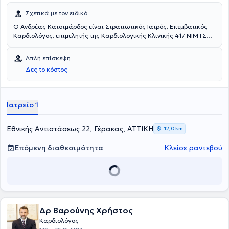
Σχετικά με τον ειδικό
Ο Ανδρέας Κατσιμάρδος είναι Στρατιωτικός Ιατρός, Επεμβατικός
Καρδιολόγος, επιμελητής της Καρδιολογικής Κλινικής 417 ΝΙΜΤΣ
και διατηρεί ιδιωτικό ιατρείο στο Γέρακα. Είναι πτυχιούχος της
Ιατρικής Σχολής του Αριστοτέλειου Πανεπιστημίου Θεσσαλονίκης.
Απλή επίσκεψη
Ειδικεύθηκε στην Καρδιολογία στο 401 ΓΣΝΑ και ακολούθως στο
Δες το κόστος
Πανεπιστημιακό Γενικό Νοσοκομείο «Αττικόν». Εξειδικεύθηκε στην
Επεμβατική Καρδιολογία στο Πανεπιστημιακό Γενικό Νοσοκομείο
Αλεξανδρούπολης.
Ιατρείο 1
Εθνικής Αντιστάσεως 22, Γέρακας, ΑΤΤΙΚΗ
12,0 km
Επόμενη διαθεσιμότητα
Κλείσε ραντεβού
Δρ Βαρούνης Χρήστος
Καρδιολόγος