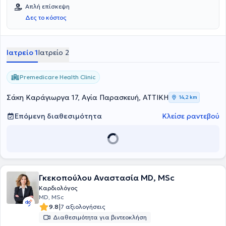
Καρδιολόγος αλλά διατελεί και Επιστημονική Υπεύθυνη του Ομίλου
Απλή επίσκεψη
ΒΙΟΪΑΤΡΙΚΗ. Ειδικεύτηκε στην Καρδιολογία στο Νοσοκομείο
Δες το κόστος
Ευαγγελισμός ενώ έχει διατελέσει Επικουρική Επιμελήτριά στο
Νοσοκομείο Παμμακάριστος. Συνδυάζοντας την πείρα της και την
εγνωσμένη επιστημονική της αρτιότητα αναλαμβάνει πλήθος
περιστατικών που άπτονται όλου του φάσματος της Ειδικότητάς της.
Ιατρείο 1
Ιατρείο 2
Premedicare Health Clinic
Σάκη Καράγιωργα 17, Αγία Παρασκευή, ΑΤΤΙΚΗ
14,2 km
Επόμενη διαθεσιμότητα
Κλείσε ραντεβού
Γκεκοπούλου Αναστασία MD, MSc
Καρδιολόγος
MD, MSc
|
9.8
7 αξιολογήσεις
Διαθεσιμότητα για βιντεοκλήση