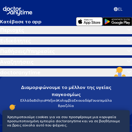
EL
Κατέβασε το app
Περιοχές
Ειδικότητες
Παθήσεις/Υπηρεσίες
Αναζητήσεις
doctoranytime
Διαμορφώνουμε το μέλλον της υγείας
παγκοσμίως
Ελλάδα
Βέλγιο
Μεξικό
Κολομβία
Εκουαδόρ
Γουατεμάλα
Βραζιλία
Χρησιμοποιούμε cookies για να σου προσφέρουμε μια κορυφαία
προσωποποιημένη εμπειρία doctoranytime και να σε βοηθήσουμε
να βρεις εύκολα αυτό που ψάχνεις.
Οροι χρήσης
Cookies
Πολιτική προστασίας προσωπικού απορρήτου