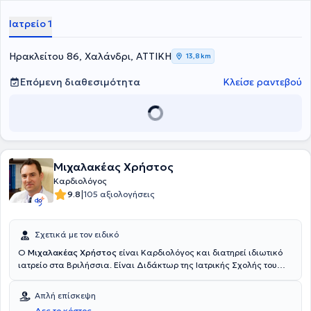
Ιατρείο 1
Ηρακλείτου 86, Χαλάνδρι, ΑΤΤΙΚΗ
13,8 km
Επόμενη διαθεσιμότητα
Κλείσε ραντεβού
Μιχαλακέας Χρήστος
Καρδιολόγος
|
9.8
105 αξιολογήσεις
Σχετικά με τον ειδικό
Ο
Μιχαλακέας Χρήστος
είναι Καρδιολόγος και διατηρεί ιδιωτικό
ιατρείο στα Βριλήσσια. Είναι Διδάκτωρ της Ιατρικής Σχολής του
Εθνικού και Καποδιστριακού Πανεπιστημίου Αθηνών και είναι
εξειδικευμένος στην υπερηχοκαρδιολογία και στην κλινική
Απλή επίσκεψη
καρδιολογία. Διαθέτει πτυχίο από την Ιατρική Σχολή του Εθνικού
Δες το κόστος