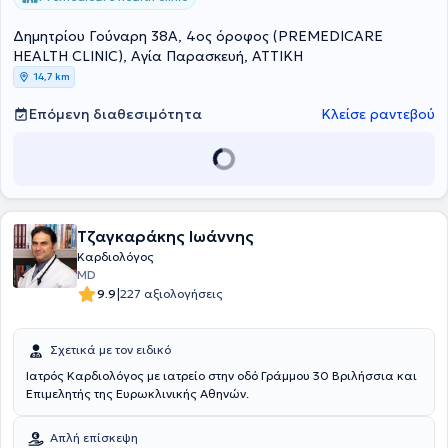
Γερμανικής Καρδιολογικής Εταιρείας. Επίσης είναι εξειδικευμένη
στην επείγουσα ιατρική (Notfallmedizin) και κάτοχος άδειας
Δημητρίου Γούναρη 38Α, 4ος όροφος (PREMEDICARE
εκτέλεσης υπερήχων στις νέες τεχνικές (Stress Echo, διοισοφάγειος
HEALTH CLINIC), Αγία Παρασκευή, ΑΤΤΙΚΗ
υπέρηχος) από το Υπουργείο Υγείας. Επίσης έχει λάβει από την
14,7 km
γερμανική καρδιολογική εταιρία την εξειδίκευση (Sachkunde) στην
ειδική καρδιααγγειακή πρόληψη. Το 2024 επέστρεψε στην Ελλάδα,
Επόμενη διαθεσιμότητα
Κλείσε ραντεβού
όπου εργάζεται ως Επιμελήτρια στο Νοσοκομείο Θείας Πρόνοιας
"Παμμακάριστος". Τέλος, διατηρεί ιδιωτικό καρδιολογικό ιατρείο
στην Premedicare Health Clinic στην Αγία Παρασκευή, όπου
καλύπτει όλο το φάσμα της καρδιολογίας.
Τζαγκαράκης Ιωάννης
Καρδιολόγος
MD
|
9.9
227 αξιολογήσεις
Σχετικά με τον ειδικό
Iατρός Καρδιολόγος με ιατρείο στην οδό Γράμμου 30 Βριλήσσια και
Επιμελητής της Ευρωκλινικής Αθηνών.
Απλή επίσκεψη