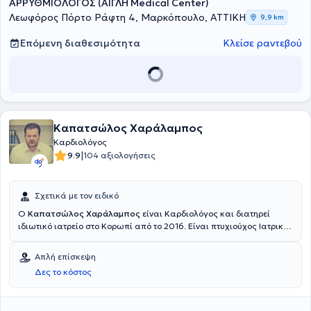
ΑΡΡΥΘΜΙΟΛΟΓΟΣ (ΑΙΓΛΗ Medical Center)
Λεωφόρος Πόρτο Ράφτη 4, Μαρκόπουλο, ΑΤΤΙΚΗ
9,9 km
Επόμενη διαθεσιμότητα
Κλείσε ραντεβού
Καπατσώλος Χαράλαμπος
Καρδιολόγος
|
9.9
104 αξιολογήσεις
Σχετικά με τον ειδικό
Ο
Καπατσώλος Χαράλαμπος
είναι Καρδιολόγος και διατηρεί
ιδιωτικό ιατρείο στο Κορωπί από το 2016. Είναι πτυχιούχος Ιατρικής
από το Πανεπιστήμιο Ιάσιο "Gr. T. Popa", στο οποίο εντάχθηκε με
υποτροφία από το Υπουργείο Παιδείας. Πραγματοποίησε την
Απλή επίσκεψη
ειδικότητα της Καρδιολογίας εργαζόμενος σε πολλά ελληνικά
Δες το κόστος
νοσοκομεία και περνώντας από πολλούς τομείς της Καρδιολογίας.
Πιο συγκεκριμένα, στο Γενικό Νοσοκομείο "Αμαλία Φλέμιγκ"
ασχολήθηκε με την κλινική καρδιολογία, τα εμφράγματα, τη