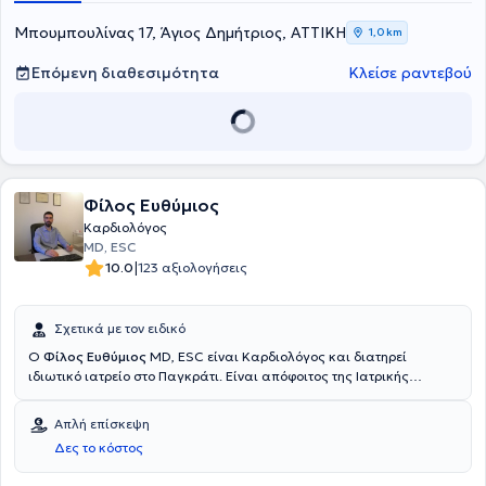
Μπουμπουλίνας 17, Άγιος Δημήτριος, ΑΤΤΙΚΗ
1,0 km
Επόμενη διαθεσιμότητα
Κλείσε ραντεβού
Φίλος Ευθύμιος
Καρδιολόγος
MD, ESC
|
10.0
123 αξιολογήσεις
Σχετικά με τον ειδικό
Ο
Φίλος Ευθύμιος
MD, ESC είναι Καρδιολόγος και διατηρεί
ιδιωτικό ιατρείο στο Παγκράτι. Είναι απόφοιτος της Ιατρικής
Σχολής του Εθνικού και Καποδιστριακού Πανεπιστημίου Αθηνών
και κάτοχος του Ευρωπαϊκού Διπλώματος Καρδιολογίας. Επίσης,
Απλή επίσκεψη
είναι κάτοχος μεταπτυχιακού τίτλου στην "Αναζωογόνηση" από το
Δες το κόστος
Εθνικό και Καποδιστριακό Πανεπιστήμιο Αθηνών. Ολοκλήρωσε την
ειδικότητά του στην Κλινική Καρδιολογία στο Γενικό Νοσοκομείο