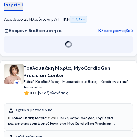
κλπ. Στο ιδιωτικό της ιατρείο ασχολείται με όλο το φάσμα της
Ιατρείο 1
κλινικής κι εργαστηριακής καρδιολογίας.
Λασιθίου 2, Ηλιούπολη, ΑΤΤΙΚΗ
1,3 km
Επόμενη διαθεσιμότητα
Κλείσε ραντεβού
Τουλουπάκη Μαρία, MyoCardioGen
Precision Center
Ειδική Καρδιολόγος - Μυοκαρδιοπαθειες - Καρδιαγγειακή
Απεικόνιση
|
10.0
32 αξιολογήσεις
Σχετικά με τον ειδικό
Η
Τουλουπάκη Μαρία
είναι
Ειδική Καρδιολόγος, ιδρύτρια
και επιστημονικά υπεύθυνη στο MyoCardioGen Precision
Center
που διατηρεί στο Κολωνάκι. Εξειδικεύεται
στις
Μυοκαρδιοπάθειες και την Καρδιαγγειακή
Απλή επίσκεψη