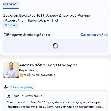
Ιατρείο 1
Σοφοκλή Βενιζέλου 101 (πλησίον Δημοτικού Parking
Ηλιούπολης), Ηλιούπολη, ΑΤΤΙΚΗ
2,4 km
Επόμενη διαθεσιμότητα
Κλείσε ραντεβού
Αναστασόπουλος Θεόδωρος
Καρδιολόγος
|
9.8
573 αξιολογήσεις
Triplex καρδιάς
Σχετικά με τον ειδικό
Ο
Αναστασόπουλος Θεόδωρος
είναι Καρδιολόγος και διατηρεί
ιδιωτικό ιατρείο στη Νέα Σμύρνη. Αποφοίτησε από την Ιατρική Σχολή