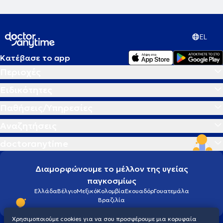
EL
Κατέβασε το app
Περιοχές
Ειδικότητες
Παθήσεις/Υπηρεσίες
Αναζητήσεις
doctoranytime
Διαμορφώνουμε το μέλλον της υγείας
παγκοσμίως
Ελλάδα
Βέλγιο
Μεξικό
Κολομβία
Εκουαδόρ
Γουατεμάλα
Βραζιλία
Χρησιμοποιούμε cookies για να σου προσφέρουμε μια κορυφαία