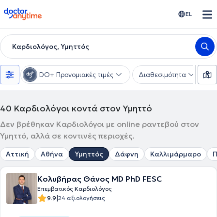
doctoranytime
EL
Καρδιολόγος, Υμηττός
DO+ Προνομιακές τιμές
Διαθεσιμότητα
Υ
40
Καρδιολόγοι κοντά στον Υμηττό
Δεν βρέθηκαν Καρδιολόγοι με online ραντεβού στον
Υμηττό, αλλά σε κοντινές περιοχές.
Αττική
Αθήνα
Υμηττός
Δάφνη
Καλλιμάρμαρο
Π
Κολυβήρας Θάνος MD PhD FESC
Επεμβατικός Καρδιολόγος
|
9.9
24 αξιολογήσεις