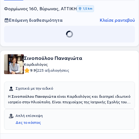
Φορμίωνος 160, Βύρωνας, ΑΤΤΙΚΗ
1,5 km
Επόμενη διαθεσιμότητα
Κλείσε ραντεβού
Σινοπούλου Παναγιώτα
Καρδιολόγος
|
9.9
223 αξιολογήσεις
Σχετικά με την ειδικό
Η
Σινοπούλου Παναγιώτα
είναι Καρδιολόγος και διατηρεί ιδιωτικό
ιατρείο στην Ηλιούπολη. Είναι πτυχιούχος της Ιατρικής Σχολής του
Εθνικού και Καποδιστριακού Πανεπιστημίου Αθηνών και είναι
εξειδικευμένη στην κλινική καρδιολογία, αλλά και στις νεότερες
Απλή επίσκεψη
τεχνικές υπερήχων, ακολουθώντας επιπλέον εξειδίκευση στην
Δες το κόστος
Πανεπιστημιακή κλινική του Γενικού Νοσοκομείου Αθηνών
Ιπποκράτειο. Είναι πιστοποιημένη για τη διενέργεια σύνθετων
εξετάσεων, όπως stress-echo, διοισοφάγεια υπερηχογραφήματα