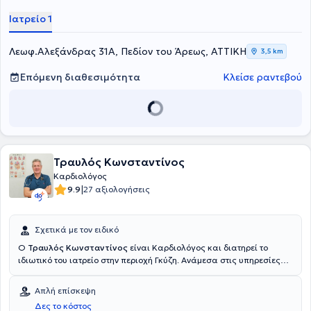
Ιατρείο 1
Λεωφ.Αλεξάνδρας 31Α, Πεδίον του Άρεως, ΑΤΤΙΚΗ
3,5 km
Επόμενη διαθεσιμότητα
Κλείσε ραντεβού
Τραυλός Κωνσταντίνος
Καρδιολόγος
|
9.9
27 αξιολογήσεις
Σχετικά με τον ειδικό
Ο
Τραυλός Κωνσταντίνος
είναι Καρδιολόγος και διατηρεί το
ιδιωτικό του ιατρείο στην περιοχή Γκύζη. Ανάμεσα στις υπηρεσίες
που παρέχει: To triplex καρδιάς, έλεγχος υπέρτασης και
χοληστερίνης και παρακολούθηση ασθενών με χρόνιες
Απλή επίσκεψη
καρδιολογικές παθήσεις. Εκδίδονται και σχετικές βεβαιώσεις-
Δες το κόστος
πιστοποιητικά.