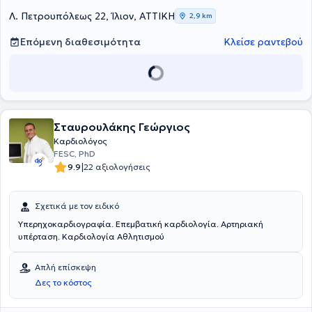
"Άγιος Παντελεήμων" και στην Α’ Καρδιοχειρουργική Κλινική του
Γενικού Νοσοκομείου Αθηνών "Ιπποκράτειο". Μέχρι σήμερα,
Λ. Πετρουπόλεως 22, Ίλιον, ΑΤΤΙΚΗ
2,9 km
συμμετέχει ενεργά στην παρακολούθηση συνεδρίων στην Ελλάδα
και το εξωτερικό, με στόχο την άρτια κατάρτιση και διαρκή
Επόμενη διαθεσιμότητα
Κλείσε ραντεβού
ενημέρωση για τις τελευταίες εξελίξεις της Καρδιολογίας.
Σταυρουλάκης Γεώργιος
Καρδιολόγος
FESC, PhD
|
9.9
22 αξιολογήσεις
Σχετικά με τον ειδικό
Υπερηχοκαρδιογραφία. Επεμβατική καρδιολογία. Αρτηριακή
υπέρταση. Καρδιολογία Αθλητισμού
Απλή επίσκεψη
Δες το κόστος