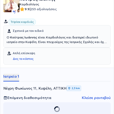
Καρδιολόγος
|
9.9
253 αξιολογήσεις
Triplex καρδιάς
Σχετικά με τον ειδικό
Ο
Κούτρας Ιωάννης
είναι Καρδιολόγος και διατηρεί ιδιωτικό
ιατρείο στην Κυψέλη. Είναι πτυχιούχος της Ιατρικής Σχολής και έχει
εργαστεί στο παρελθόν στο Γενικό Νοσοκομείο Αθηνών "Ο
Ευαγγελισμός" και στο Ιατρικό Παλαιού Φαλήρου - Όμιλος
Απλή επίσκεψη
Ιατρικού Αθηνών. Ο ιατρός είναι μέλος της Ελληνικής Εταιρείας
Δες το κόστος
Λιπιδολογίας και του Ιατρικού Συλλόγου Αθηνών. Στο ιατρείο του
προσφέρει πλήθος υπηρεσιών, εξατομικευμένες για τις ανάγκες
εκάστοτε ασθενούς.
Ιατρείο 1
Νέγρη Φωκίωνος 11, Κυψέλη, ΑΤΤΙΚΗ
2,3 km
Επόμενη διαθεσιμότητα
Κλείσε ραντεβού