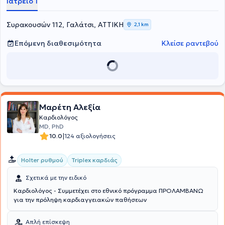
Ιατρείο 1
Καρδιολογία στο Γενικό Νοσοκομείο Αθηνών "Ελπίς" και στην
Ηλεκτροφυσιολογία στο Γενικό Νοσοκομείο Αθηνών "Ιπποκράτειο".
Στο ιδιωτικό του ιατρείο πραγματοποιεί υπηρεσίες όπως triplex
Συρακουσών 112, Γαλάτσι, ΑΤΤΙΚΗ
2,1 km
καρδιάς, ηλεκτροκαρδιογράφημα, έλεγχο βηματοδοτών -
απινιδωτών, συνταγογράφηση, πιστοποιητικά άθλησης, ενώ
Επόμενη διαθεσιμότητα
Κλείσε ραντεβού
ιδιαίτερη εμπειρία έχει στις αρρυθμίες, στην κολπική μαρμαρυγή
και στην καρδιακή ανεπάρκεια.
Μαρέτη Αλεξία
Καρδιολόγος
MD, PhD
|
10.0
124 αξιολογήσεις
Holter ρυθμού
Triplex καρδιάς
Σχετικά με την ειδικό
Καρδιολόγος - Συμμετέχει στο εθνικό πρόγραμμα ΠΡΟΛΑΜΒΑΝΩ
για την πρόληψη καρδιαγγειακών παθήσεων
Απλή επίσκεψη