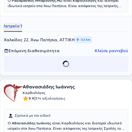
Ο
Ραδάμανθυς Μπαρούνης,MD
είναι
Καρδιολόγος
και διατηρεί
ιδιωτικό ιατρείο στα Άνω Πατήσια. Είναι απόφοιτος της Ιατρικής
Σχολής του Πανεπιστημίου Αθηνών.Μετά την ολοκλήρωση των
στρατιωτικών του υποχρεώσεων, εργάστηκε ως ειδικευόμενος στη
Γαλλία (Παρίσι), στις πανεπιστημιακές κλινικές των νοσοκομείων
Ιατρείο 1
“Broussais” και “Louis Mourier”, στα τμήματα Καρδιολογίας και
Παθολογίας αντίστοιχα. Στη συνέχεια, συνέχισε την εκπαίδευση του
στην ειδικότητα της Παθολογίας και ακολούθως της Καρδιολογίας
Χαλκίδος 22, Άνω Πατήσια, ΑΤΤΙΚΗ
0,5 km
στο ΓΝΑ "Κωσταντοπούλειο -Πατησίων" και ΓΝΑ
"Ευαγγελισμός".Από το 2018 εργάζεται ως ιδιώτης ιατρός, ενώ από
Επόμενη διαθεσιμότητα
Κλείσε ραντεβού
το 2019 είναι συνεργάτης των «SOS Ιατρών».Είναι κάτοχος του
Ευρωπαϊκού Διπλώματος Καρδιολογίας (ESC–EECC) και
εκπαιδεύεται στις σύγχρονες τεχνικές υπερήχων στο Ωνάσειο
Καρδιοχειρουργικό Κέντρο.
Αθανασιάδης Ιωάννης
Καρδιολόγος
|
9.9
314 αξιολογήσεις
Σχετικά με τον ειδικό
Ο
Αθανασιάδης Ιωάννης
είναι Καρδιολόγος και διατηρεί ιδιωτικό
ιατρείο στα Άνω Πατήσια. Είναι απόφοιτος της Ιατρικής Σχολής του