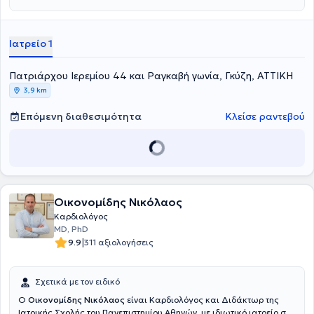
Ιατρείο 1
Πατριάρχου Ιερεμίου 44 και Ραγκαβή γωνία, Γκύζη, ΑΤΤΙΚΗ
3,9 km
Επόμενη διαθεσιμότητα
Κλείσε ραντεβού
Οικονομίδης Νικόλαος
Καρδιολόγος
MD, PhD
|
9.9
311 αξιολογήσεις
Σχετικά με τον ειδικό
Ο
Οικονομίδης Νικόλαος
είναι Καρδιολόγος και Διδάκτωρ της
Ιατρικής Σχολής του Πανεπιστημίου Αθηνών, με ιδιωτικό ιατρείο στο