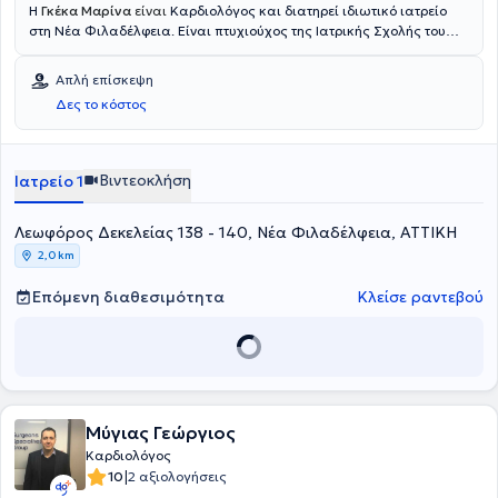
Η
Γκέκα Μαρίνα
είναι
Καρδιολόγος και διατηρεί ιδιωτικό ιατρείο
στη Νέα Φιλαδέλφεια. Είναι πτυχιούχος της
Ιατρικής Σχολής του
Αριστοτελείου Πανεπιστημίου Θεσσαλονίκης. Ειδικέυθηκε αρχικά
στην Παθολογία στο Γενικό Νοσοκομείο Αττικής "Σισμανόγλειο -
Απλή επίσκεψη
Αμαλία Φλέμινγκ" και μετέπειτα στην Καρδιολογία στο Γενικό
Δες το κόστος
Νοσοκομείο Νέας Ιωνίας "Κωνσταντοπούλειο". Έχει διατελέσει
Καρδιολόγος της Μονάδας Εμφραγμάτων του Γενικού Νοσοκομείου
Νέας Ιωνίας "Κωνσταντοπούλειο", καθώς και συνεργάτης
Καρδιολόγος στο Ιδιωτικό Νοσοκομείο ΜΗΤΕΡΑ. Επιπλέον, έχει
Βιντεοκλήση
Ιατρείο 1
διατελέσει
Επιμελήτρια Β' - Καρδιολόγος στο Γενικό Νοσοκομείο
Θήρας. Στο ιδιωτικό της γραφείο παρέχει πλήθος υπηρεσιών,
Λεωφόρος Δεκελείας 138 - 140, Νέα Φιλαδέλφεια, ΑΤΤΙΚΗ
σεβόμενη της ιδιαίτερες ανάγκες εκάστοτε ασθενούς.
2,0 km
Επόμενη διαθεσιμότητα
Κλείσε ραντεβού
Μύγιας Γεώργιος
Καρδιολόγος
|
10
2 αξιολογήσεις