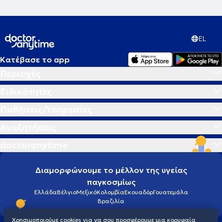
EL
Κατέβασε το app
Περιοχές
Ειδικότητες
Παθήσεις/Υπηρεσίες
Αναζητήσεις
doctoranytime
Διαμορφώνουμε το μέλλον της υγείας
παγκοσμίως
Ελλάδα
Βέλγιο
Μεξικό
Κολομβία
Εκουαδόρ
Γουατεμάλα
Βραζιλία
Χρησιμοποιούμε cookies για να σου προσφέρουμε μια κορυφαία