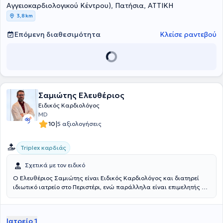
Αγγειοκαρδιολογικού Κέντρου), Πατήσια, ΑΤΤΙΚΗ
3,8 km
Επόμενη διαθεσιμότητα
Κλείσε ραντεβού
Σαμιώτης Ελευθέριος
Ειδικός Καρδιολόγος
MD
|
10
5 αξιολογήσεις
Triplex καρδιάς
Σχετικά με τον ειδικό
Ο Ελευθέριος Σαμιώτης είναι Ειδικός Καρδιολόγος και διατηρεί
ιδιωτικό ιατρείο στο Περιστέρι, ενώ παράλληλα είναι επιμελητής Β΄
στο Κέντρο Υγείας Αγίου Ιεροθέου. Είναι απόφοιτος της Ιατρικής
Σχολής του Πανεπιστημίου Κρήτης. Ειδικεύτηκε στην Καρδιολογία
στη Β΄ Πανεπιστημιακή Καρδιολογική Κλινική του Πανεπιστημιακού
Ιατρείο 1
Γενικού Νοσοκομείου «Αττικόν», ενώ εκπαιδεύτηκε και στην