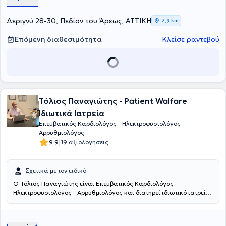
"Ιπποκράτειο", στο τμήμα Περιφερικών Αγγείων και Μονάδα
Λοιμώξεων. Επίσης, είναι Εκπαιδευτής σεμιναρίων βασικής
υποστήριξης της ζωής και αυτόματου εξωτερικού απινιδωτή ERC
Δεριγνύ 28-30, Πεδίον του Άρεως, ΑΤΤΙΚΗ
2,9 km
(BLS/AED) και εξειδικευμένης υποστήριξης της ζωής ERC (ALS).
Τέλος, στο ενεργητικό του ο γιατρός έχει πολλές επιστημονικές
Επόμενη διαθεσιμότητα
Κλείσε ραντεβού
δημοσιεύσεις και μάλιστα έχει λάβει διακρίσεις για μερικές από
αυτές σε ιατρικά συνέδρια.
Τόλιος Παναγιώτης - Patient Walfare
Ιδιωτικά Ιατρεία
Επεμβατικός Καρδιολόγος - Ηλεκτροφυσιολόγος -
Αρρυθμιολόγος
|
9.9
19 αξιολογήσεις
Σχετικά με τον ειδικό
Ο Τόλιος Παναγιώτης είναι Επεμβατικός Καρδιολόγος -
Ηλεκτροφυσιολόγος - Αρρυθμιολόγος και διατηρεί ιδιωτικό ιατρείο
στο Γαλάτσι.Κατέχει θέση επιμελητή Α' στο Γενικό Κρατικό Αθηνών
"Γ.Γεννηματάς". Είναι πτυχιούχος της Ιατρικής Σχολής του Universita
Degli studi Chieti και έχει εξειδικευθεί στην Επεμβατική