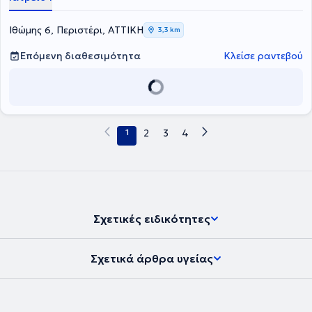
Παθολογία στο Γενικό Νοσοκομείο Αθηνών «Η Ελπίς». Διατελεί
μέλος της Ελληνικής και Ευρωπαϊκής καρδιολογικής εταιρείας και
Ιθώμης 6, Περιστέρι, ΑΤΤΙΚΗ
3,3 km
συμμετέχει ενεργά σε ελληνικά και διεθνή επιστημονικά συνέδρια,
ενώ επίσης έχει δημοσιεύσεις σε διεθνή ιατρικά περιοδικά.
Επόμενη διαθεσιμότητα
Κλείσε ραντεβού
Διαθέτει εμπειρία στην πρωτοβάθμια και νοσοκομειακή φροντίδα
καρδιολογικών ασθενών, και παρέχει εξειδικευμένες υπηρεσίες
πρόληψης, έγκαιρης διάγνωσης και θεραπείας καρδιαγγειακών
παθήσεων αξιοποιώντας τις τελευταίες επιστημονικές εξελίξεις.
1
2
3
4
Σχετικές ειδικότητες
Σχετικά άρθρα υγείας