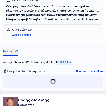
Σχετικά με τον ειδικό
Ο
Καραχάλιος Θεόδωρος
είναι Παθολόγος και διατηρεί το
ιδιωτικό του ιατρείο στο Γαλάτσι. Είναι πτυχιούχος Ιατρικής από το
Πανεπιστήμιο Ιωαννίνων ενώ έχει διατελέσει επιμελητής επί 3ετια
Είναι μέλος της Εταιρίας Λιπιδίων και Αθηροσκλήρωσης και της
στο Νοσοκομείο "ΥΓΕΙΑ" και Διευθυντής επί 10ετια του Παθολογικού
Ελληνικής Διαβητολογικης Εταιρίας.
Τμήματος της Κλινικής "Cityclinic" .
Απλή επίσκεψη
Δες το κόστος
Ιατρείο 1
Λεωφ. Βεΐκου 30, Γαλάτσι, ΑΤΤΙΚΗ
2,3 km
Επόμενη διαθεσιμότητα
Κλείσε ραντεβού
Ρόδης Διονύσης
Παθολόγος