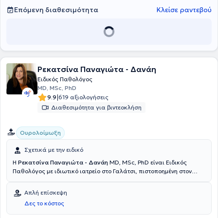
στην Πετρούπολη και στο Κέντρο Υγείας Περιστερίου. Αποτελεί μέλος
Επόμενη διαθεσιμότητα
Κλείσε ραντεβού
της Ελληνικής Εταιρείας Εσωτερικής Παθολογίας, της Εταιρείας
Μελέτης Παραγόντων Κινδύνου για Αγγειακά Νοσήματα και της
Ελληνικής Εταιρείας Λιπιδιολογίας. Στα πλαίσια της συνεχούς
ιατρικής ενημέρωσης, έχει παρακολουθήσει πληθώρα
επιστημονικών συνεδρίων, και έχει συμμετάσχει στην συγγραφή
εργασιών.
Ρεκατσίνα Παναγιώτα - Δανάη
Ειδικός Παθολόγος
MD, MSc, PhD
|
9.9
619 αξιολογήσεις
Διαθεσιμότητα για βιντεοκλήση
Ουρολοίμωξη
Σχετικά με την ειδικό
Η
Ρεκατσίνα Παναγιώτα - Δανάη
MD, MSc, PhD είναι Ειδικός
Παθολόγος με ιδιωτικό ιατρείο στο Γαλάτσι, πιστοποημένη στον
ΕΟΠΥΥ. Είναι απόφοιτος της Ιατρικής Σχολής του Εθνικού και
Καποδιστριακού Πανεπιστημίου Αθηνών και ειδικεύτηκε στην
Απλή επίσκεψη
Παθολογία στο Γενικό Νοσοκομείο "Κοργαλένειο - Μπενάκειο -
Δες το κόστος
Ερυθρός Σταυρός". Επιπλέον, έλαβε την εξειδίκευση της
Λοιμωξιολογίας μετά από διετή εκπαίδευση και επιτυχείς