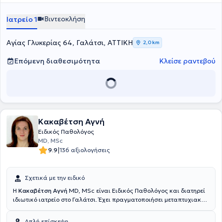
εξετάσεις. Παράλληλα, κατέχει μεταπτυχιακό τίτλο από την Εθνική
Σχολή Δημόσιας Υγείας και είναι Διδάκτωρ της Ιατρικής Σχολής
Βιντεοκλήση
Ιατρείο 1
του Εθνικού και Καποδιστριακού Πανεπιστημίου Αθηνών. Έχει
πλούσιο ερευνητικό και συγγραφικό έργο και ενημερώνεται
διαρκώς για τα νεότερα επιστημονικά δεδομένα.
Αγίας Γλυκερίας 64, Γαλάτσι, ΑΤΤΙΚΗ
2,0 km
Επόμενη διαθεσιμότητα
Κλείσε ραντεβού
Κακαβέτση Αγνή
Ειδικός Παθολόγος
MD, MSc
|
9.9
136 αξιολογήσεις
Σχετικά με την ειδικό
Η
Κακαβέτση Αγνή
MD, MSc είναι Ειδικός Παθολόγος και διατηρεί
ιδιωτικό ιατρείο στο Γαλάτσι. Έχει πραγματοποιήσει μεταπτυχιακές
σπουδές πάνω στην Ογκολογία θώρακος στην Ιατρική Σχολή
Αθηνών, στο Γενικό Νοσοκομείο Νοσημάτων Θώρακος Αθηνών "Η
Απλή επίσκεψη