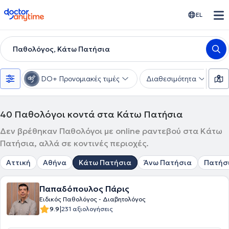
doctoranytime
EL
Παθολόγος, Κάτω Πατήσια
DO+ Προνομιακές τιμές
Διαθεσιμότητα
Υ
40
Παθολόγοι κοντά στα Κάτω Πατήσια
Δεν βρέθηκαν Παθολόγοι με online ραντεβού στα Κάτω
Πατήσια, αλλά σε κοντινές περιοχές.
Αττική
Αθήνα
Κάτω Πατήσια
Άνω Πατήσια
Πατήσ
Παπαδόπουλος Πάρις
Ειδικός Παθολόγος - Διαβητολόγος
|
9.9
231 αξιολογήσεις