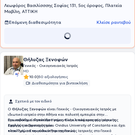
Λεωφόρος Βασιλίσσσης Σοφίας 131, 5ος όροφος, Πλατεία
εξέλιξη των περιστατικών. Θεωρεί την πρόληψη μείζον συστατικό
της ιατρικής πράξης, για αυτό και παντα αφιερώνει χρόνο για την
Μαβίλη, ΑΤΤΙΚΗ
εύληπτη καθοδήγηση των εξεταζόμενων στα σχετικά ζητήματα.
Επόμενη διαθεσιμότητα
Κλείσε ραντεβού
Θήλυζας Ξενοφών
Γενικός - Οικογενειακός Ιατρός
MD
|
10.0
60 αξιολογήσεις
Διαθεσιμότητα για βιντεοκλήση
Σχετικά με τον ειδικό
Ο
Θήλυζας Ξενοφών
είναι Γενικός - Οικογενειακός Ιατρός με
ιδιωτικό ιατρείο στην Αθήνα και πολυετή εμπειρία στην
Πρωτοβάθμια Φροντίδα Υγείας. Είναι απόφοιτος της Ιατρικής
Στο νοσοκομείο απέκτησε σημαντική κλινική εμπειρία μέσω της
Σχολής του Πανεπιστημίου Ovidius University of Constanta και έχει
ενεργούς συμμετοχής του:
ολοκληρώσει την ειδικότητα της Γενικής Ιατρικής στο Γενικό
• στο Τμήμα Επειγόντων Περιστατικών