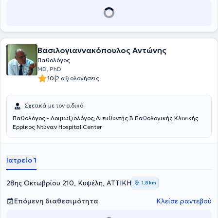
Ελληνικής Εταιρείας Αθηρωσκλήρωσης και της Ελληνικής
Διαβητολογικής Εταιρείας.
Βασιλογιαννακόπουλος Αντώνης
Παθολόγος
MD, PhD
|
10
2 αξιολογήσεις
Σχετικά με τον ειδικό
Παθολόγος - Λοιμωξιολόγος,Διευθυντής Β Παθολογικής Κλινικής
Ερρίκος Ντύναν Hospital Center
Ιατρείο 1
28ης Οκτωβρίου 210, Κυψέλη, ΑΤΤΙΚΗ
1,8 km
Επόμενη διαθεσιμότητα
Κλείσε ραντεβού