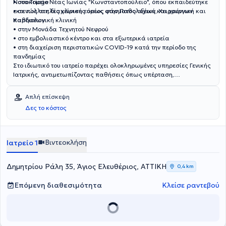
Νοσοκομείο Νέας Ιωνίας "Κωνσταντοπούλειο", όπου εκπαιδεύτηκε
• στο Triage
εκτενώς στη διαχείριση ευρέος φάσματος οξέων και χρόνιων
• σε πολλαπλές κλινικές όπως στην Παθολογική, Χειρουργική και
παθήσεων.
Καρδιολογική κλινική
• στην Μονάδα Τεχνητού Νεφρού
• στο εμβολιαστικό κέντρο και στα εξωτερικά ιατρεία
• στη διαχείριση περιστατικών COVID-19 κατά την περίοδο της
πανδημίας
Στο ιδιωτικό του ιατρείο παρέχει ολοκληρωμένες υπηρεσίες Γενικής
Ιατρικής, αντιμετωπίζοντας παθήσεις όπως υπέρταση,
δυσλιπιδαιμία, σακχαρώδη διαβήτη, αναπνευστικά και μεταβολικά
νοσήματα, καθώς και διερεύνηση/αντιμετώπιση οξέων
Απλή επίσκεψη
περιστατικών. Προσφέρει επίσης προληπτικό έλεγχο, εμβολιασμούς,
Δες το κόστος
συνταγογράφηση, ιατρικές βεβαιώσεις και πιστοποιητικά
υγείας. Επιδιώκει τη συνεχή επιμόρφωση, με στόχο την παροχή
ποιοτικής, σύγχρονης και εξατομικευμένης ιατρικής φροντίδας,
έχοντας παρακολουθήσει μεγάλο αριθμό συνεδρίων και
Βιντεοκλήση
Ιατρείο 1
σεμιναρίων σε τομείς όπως Μεταβολισμός, Ενδοκρινολογία,
Διαβητολογία, Αιματολογία, Παιδιατρική, Νευρολογία,
Περιβαλλοντολογική Ιατρική, Ρευματολογία και ΠΦΥ.
Δημητρίου Ράλη 35, Άγιος Ελευθέριος, ΑΤΤΙΚΗ
0,4 km
Επόμενη διαθεσιμότητα
Κλείσε ραντεβού