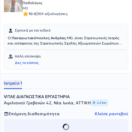
Παθολόγος
MD
|
10.0
169 αξιολογήσεις
Σχετικά με τον ειδικό
Ο
Παναγιωτακόπουλος Ανδρέας
MD, είναι Στρατιωτικός Ιατρός
και απόφοιτος της Στρατιωτικής Σχολής Αξιωματικών Σωμάτων
(ΣΣΑΣ). Ολοκλήρωσε τις σπουδές του στο Αριστοτέλειο
Πανεπιστήμιο Θεσσαλονίκης και εξειδικεύθηκε στην Παθολογία.
Απλή επίσκεψη
Αρχικά, εκπαιδεύτηκε στην Α' Παθολογική Κλινική του 401 Γενικού
Δες το κόστος
Στρατιωτικού Νοσοκομείου Αθηνών, ενώ στη συνέχεια ολοκλήρωσε
την ειδικότητά του στη Γ' Παθολογική Κλινική του Γενικού
Νοσοκομείου Αθηνών "Ευαγγελισμός". Σήμερα, είναι ειδικός
παθολόγος στο 401 ΓΣΝΑ και είναι επιστημονικά υπεύθυνος του
Ιατρείο 1
Παθολογικού Τμήματος των Πολυϊατρείων VITAE στον Περισσό,
όπου διατηρεί και το ιδιωτικό του ιατρείο.
VITAE ΔΙΑΓΝΩΣΤΙΚΑ ΕΡΓΑΣΤΗΡΙΑ
Αιμιλιανού Γρεβενών 42, Νέα Ιωνία, ΑΤΤΙΚΗ
2,5 km
Επόμενη διαθεσιμότητα
Κλείσε ραντεβού