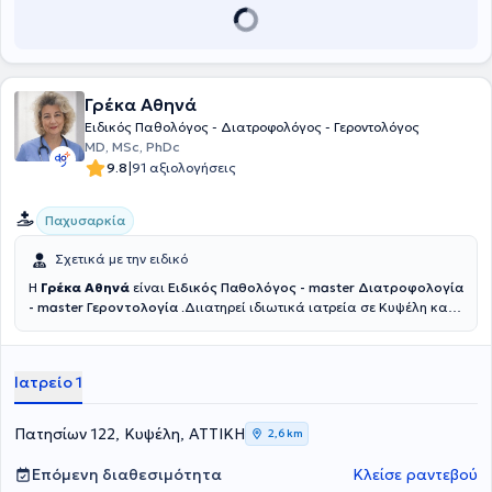
εργασία και δίπλωμα οδήγησης.
Γρέκα Αθηνά
Ειδικός Παθολόγος - Διατροφολόγος - Γεροντολόγος
MD, MSc, PhDc
|
9.8
91 αξιολογήσεις
Παχυσαρκία
Σχετικά με την ειδικό
Η
Γρέκα Αθηνά
είναι
Ειδικός Παθολόγος - master Διατροφολoγία
- master Γεροντολoγία
.Διιατηρεί ιδιωτικά ιατρεία σε Κυψέλη και
Ωρωπό. Είναι πτυχιούχος της Ιατρικής Σχολής του Εθνικού και
Καποδιστριακού Πανεπιστημίου Αθηνών και κάτοχος
μεταπτυχιακού τίτλου στην "Επείγουσα Προνοσοκομειακή Ιατρική"
Ιατρείο 1
από το Υπουργείο Υγείας και το ΕΚΑΒ. Επίσης, διαθέτει
μεταπτυχιακό στη Γεροντολογία από το European University Cyprus
και μεταπτυχιακό διατροφολογίας, Dietetics and Nutricion Studies,
Πατησίων 122, Κυψέλη, ΑΤΤΙΚΗ
2,6 km
Pearson Assurded από την Αγγλία. Η γιατρός παρακολουθεί και
συμμετέχει με εργασίες σε πλήθος συνεδρίων στην Ελλάδα και το
Επόμενη διαθεσιμότητα
Κλείσε ραντεβού
εξωτερικό, στα πλαίσια της συνεχούς κατάρτισης και έχει