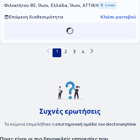
συνέδρια, μετεκπαιδευτικά σεμινάρια και ημερίδες, με στόχο τη
Φιλοκτήτου 85, Ίλιον, Ελλάδα, Ίλιον, ΑΤΤΙΚΗ
2,4 km
συνεχή επιμόρφωση στο τομέα του και έχει συμμετάσχει σε αρκετές
εργασίες και μελέτες. Τέλος, ο γιατρός είναι μέλος της Ελληνικής
Επόμενη διαθεσιμότητα
Κλείσε ραντεβού
Εταιρείας Γενικής/Οικογενειακής Ιατρικής.
1
2
3
4
Συχνές ερωτήσεις
Τα κείμενα επιμελήθηκε η
επιστημονική ομάδα του doctoranytime
Ποιες είναι οι πιο δημοφιλείς υπηρεσίες που