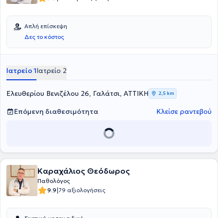
ειδικό ενδιαφέρον σε θέματα Παχυσαρκίας, Σακχαρώδη Διαβήτη,
Διαβήτη Κύησης, Προδιαβήτη και Μεταβολικού Συνδρόμου. Έχει
συμμετάσχει στη διενέργεια πολυκεντρικών εγχώριων και διεθνών
Απλή επίσκεψη
ιατρικών μελετών στα πλαίσια του Σακχαρώδη Διαβήτη και της
Δες το κόστος
Παχυσαρκίας. Τέλος, ο γιατρός παρακολουθεί διεθνή και εγχώρια
συνέδρια στα πλαίσια της συνεχούς του ενημέρωσης.
Ιατρείο 1
Ιατρείο 2
Ελευθερίου Βενιζέλου 26, Γαλάτσι, ΑΤΤΙΚΗ
2,5 km
Επόμενη διαθεσιμότητα
Κλείσε ραντεβού
Καραχάλιος Θεόδωρος
Παθολόγος
|
9.9
79 αξιολογήσεις