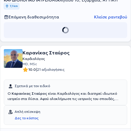
ΚΑΡΔΙΟΛΟΓΙΚΟ ΙΑΤΡΕΙΟ
Ασκληπιού 10, Εξάρχεια, ΑΤΤΙΚΗ
1,1 km
Επόμενη διαθεσιμότητα
Κλείσε ραντεβού
Καρανίκας Σταύρος
Καρδιολόγος
MD, MSc
|
10.0
21 αξιολογήσεις
Σχετικά με τον ειδικό
Ο
Καρανίκας Σταύρος
είναι Καρδιολόγος και διατηρεί ιδιωτικό
ιατρείο στα Ιλίσια. Αφού ολοκλήρωσε τις ιατρικές του σπουδές,
ειδικεύτηκε στην Καρδιολογία στο Κωνσταντοπούλειο Γ.Ν. (Αγία
Όλγα). Ακόμη, πραγματοποίησε τις μεταπτυχιακές του σπουδές στο
Απλή επίσκεψη
Εθνικό & Καποδιστριακό Πανεπιστήμιο Αθηνών. Εξειδικεύτηκε στην
Δες το κόστος
καρδιακή βηματοδότηση και καρδιακή ανεπάρκεια στο Lewisham
University Hospital, Lewisham & Greenwich Trust του Λονδίνου, όπου
εργάστηκε και ως Επιμελητής Καρδιολόγος. Διαθέτει πολυετή