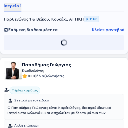
Διευθυντής της Καρδιολογικής Κλινικής του 251 ΓΝΑ και, στη
Ιατρείο 1
συνέχεια, Διευθυντής του νοσοκομείου. Τέλος, δημιούργησε το
Δημοτικό Πολυϊατρείο του δήμου Παπάγου και αναβάθμισε το
Δημοτικό Πολυϊατρείο του δήμου Χολαργού.
Παρθενώνος 1 & Βεΐκου, Κουκάκι, ΑΤΤΙΚΗ
1,1 km
Επόμενη διαθεσιμότητα
Κλείσε ραντεβού
Παπαδήμας Γεώργιος
Καρδιολόγος
|
10.0
66 αξιολογήσεις
Triplex καρδιάς
Σχετικά με τον ειδικό
Ο
Παπαδήμας Γεώργιος
είναι Καρδιολόγος, διατηρεί ιδιωτικό
ιατρείο στο Κολωνάκι και ασχολείται με όλο το φάσμα των
καρδιολογικών προβλημάτων με τη βοήθεια σύγχρονων
καρδιολογικών μηχανημάτων. Παράλληλα, είναι Επιστημονικός
Απλή επίσκεψη