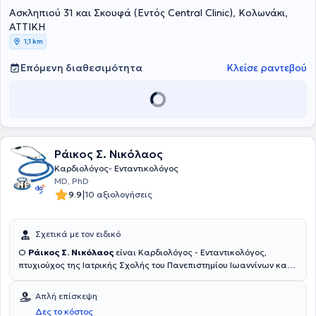
Ασκληπιού 31 και Σκουφά (Εντός Central Clinic), Κολωνάκι,
ΑΤΤΙΚΗ
1,1 km
Επόμενη διαθεσιμότητα
Κλείσε ραντεβού
Ράικος Σ. Νικόλαος
Καρδιολόγος- Ενταντικολόγος
MD, PhD
|
9.9
10 αξιολογήσεις
Σχετικά με τον ειδικό
Ο
Ράικος Σ. Νικόλαος
είναι Καρδιολόγος - Ενταντικολόγος,
πτυχιούχος της Ιατρικής Σχολής του Πανεπιστημίου Ιωαννίνων και
Διδάκτωρ της Ιατρικής Σχολής του Εθνικού και Καποδιστριακού
Πανεπιστημίου Αθηνών. Dιατηρεί Ιδιωτικό Ιατρείο στο Κουκάκι.
Απλή επίσκεψη
Εργάστηκε στο Εθνικό Σύστημα Υγείας (Ε.Σ.Υ.) ως Επιμελητής σε
Δες το κόστος
Καρδιολογικές Κλινικές και σε Μονάδες Εντατικής Θεραπείας