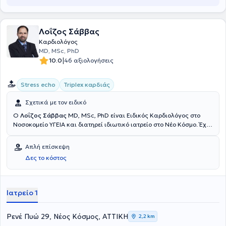
Λοΐζος Σάββας
Καρδιολόγος
MD, MSc, PhD
|
10.0
46 αξιολογήσεις
Stress echo
Triplex καρδιάς
Σχετικά με τον ειδικό
Ο
Λοΐζος Σάββας
MD, MSc, PhD είναι Ειδικός Καρδιολόγος στο
Νοσοκομείο ΥΓΕΙΑ και διατηρεί ιδιωτικό ιατρείο στο Νέο Κόσμο. Έχει
εργαστεί και εξειδικευθεί σε μεγάλα νοσοκομεία του Λονδίνου
(Hammersmith, Royal Brompton, Barts Heart Centre) στην
Απλή επίσκεψη
προχωρημένη καρδιαγγειακή απεικόνιση (stress echo,
Δες το κόστος
διοισοφάγειο υπερηχογράφημα, μαγνητική και αξονική τομογραφία
καρδιάς) και την καρδιακή ανεπάρκεια. Είναι απόφοιτος της
Ιατρικής Σχολής του Εθνικού και Καποδιστριακού Πανεπιστημίου
Αθηνών και κάτοχος μεταπτυχιακού (MSc) και διδακτορικού (PhD)
Ιατρείο 1
τίτλου από το Imperial College London με αντικείμενο την
υπερηχογραφία περιφερικών αγγείων. Διαθέτει διεθνείς
πιστοποιήσεις για τη διενέργεια των απεικονιστικών τεχνικών του
Ρενέ Πυώ 29, Νέος Κόσμος, ΑΤΤΙΚΗ
2,2 km
καρδιαγγειακού συστήματος (EACVI, SCCT). Είναι ενεργό μέλος της