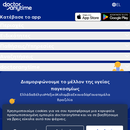
EL
Κατέβασε το app
Περιοχές
Ειδικότητες
Παθήσεις/Υπηρεσίες
Αναζητήσεις
doctoranytime
Διαμορφώνουμε το μέλλον της υγείας
παγκοσμίως
Ελλάδα
Βέλγιο
Μεξικό
Κολομβία
Εκουαδόρ
Γουατεμάλα
Βραζιλία
Χρησιμοποιούμε cookies για να σου προσφέρουμε μια κορυφαία
προσωποποιημένη εμπειρία doctoranytime και να σε βοηθήσουμε
να βρεις εύκολα αυτό που ψάχνεις.
Οροι χρήσης
Cookies
Πολιτική προστασίας προσωπικού απορρήτου