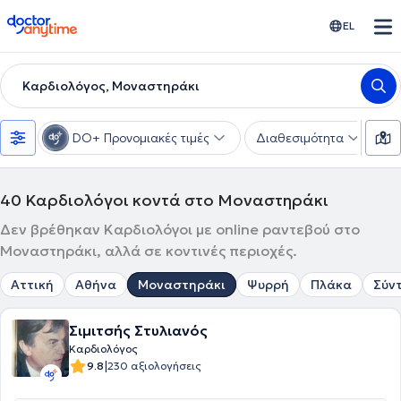
doctoranytime
EL
Καρδιολόγος, Μοναστηράκι
DO+ Προνομιακές τιμές
Διαθεσιμότητα
Υ
40
Καρδιολόγοι κοντά στο Μοναστηράκι
Δεν βρέθηκαν Καρδιολόγοι με online ραντεβού στο
Μοναστηράκι, αλλά σε κοντινές περιοχές.
Αττική
Αθήνα
Μοναστηράκι
Ψυρρή
Πλάκα
Σύν
Σιμιτσής Στυλιανός
Καρδιολόγος
|
9.8
230 αξιολογήσεις