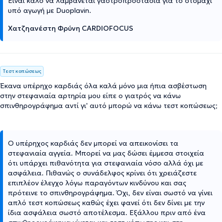
Είναι καλό να λαμβάνεται γαστροπροστασία για το στομάχι
υπό αγωγή με Duoplavin.
Χατζηανέστη Φρύνη CARDIOFOCUS
Τεστ κοπώσεως
Έκανα υπέρηχο καρδιάς όλα καλά μόνο μια ήπια ασβέστωση
στην στεφανιαία αρτηρία μου είπε ο γιατρός να κάνω
σπινθηρογράφημα αντί γι' αυτό μπορώ να κάνω τεστ κοπώσεως;
Ο υπέρηχος καρδιάς δεν μπορεί να απεικονίσει τα
στεφανιαία αγγεία. Μπορεί να μας δώσει έμμεσα στοιχεία
ότι υπάρχει πιθανότητα για στεφανιαία νόσο αλλά όχι με
ασφάλεια. Πιθανώς ο συνάδελφος κρίνει ότι χρειάζεστε
επιπλέον έλεγχο λόγω παραγόντων κινδύνου και σας
πρότεινε το σπινθηρογράφημα. Όχι, δεν είναι σωστό να γίνει
απλό τεστ κοπώσεως καθώς έχει φανεί ότι δεν δίνει με την
ίδια ασφάλεια σωστό αποτέλεσμα. Εξάλλου πριν από ένα