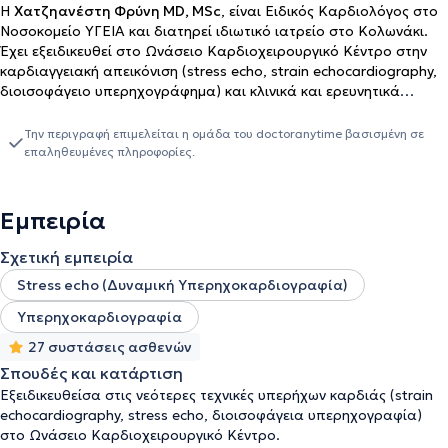
Η
Χατζηανέστη Φρύνη MD, MSc
, είναι Ειδικός Καρδιολόγος στο
Νοσοκομείο ΥΓΕΙΑ και διατηρεί ιδιωτικό ιατρείο στο Κολωνάκι.
Έχει εξειδικευθεί στο Ωνάσειο Καρδιοχειρουργικό Κέντρο στην
καρδιαγγειακή απεικόνιση (stress echo, strain echocardiography,
διοισοφάγειο υπερηχογράφημα) και κλινικά και ερευνητικά
ασχολείται με την καρδιακή ανεπάρκεια. Διαθέτει πιστοποίηση
από την Ελληνική Καρδιολογική Εταιρεία στη διακοπή
Την περιγραφή επιμελείται η ομάδα του doctoranytime βασισμένη σε
καπνίσματος, λειτουργώντας ένα από τα ελάχιστα
επαληθευμένες πληροφορίες.
πιστοποιημένα καρδιολογικά ιατρεία στον τομέα. Είναι
απόφοιτος της Ιατρικής Σχολής του Δημοκρίτειου Πανεπιστημίου
Θράκης και κάτοχος μεταπτυχιακού τίτλου (MSc) από το Εθνικό
Εμπειρία
και Καποδιστριακό Πανεπιστήμιο Αθηνών με αντικείμενο τη
Διεθνή Ιατρική - Ιατρική Λοιμώξεων και Ιατρική των
Σχετική εμπειρία
Καταστροφών. Διαθέτει ευρύτατο εκπαιδευτικό και ερευνητικό
Stress echo (Δυναμική Υπερηχοκαρδιογραφία)
έργο, συμμετέχοντας σε πολλές ερευνητικές μελέτες με ερευνητικό
τομέα τη καρδιακή ανεπάρκεια και διαθέτει επίσης πληθώρα
Υπερηχοκαρδιογραφία
συμμετοχών σε συνέδρια με διαλέξεις και ανακοινώσεις.
27 συστάσεις ασθενών
Σπουδές και κατάρτιση
Εξειδικευθείσα στις νεότερες τεχνικές υπερήχων καρδιάς (strain
echocardiography, stress echo, διοισοφάγεια υπερηχογραφία)
στο Ωνάσειο Καρδιοχειρουργικό Κέντρο.