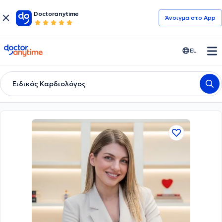
Doctoranytime
Άνοιγμα στο App
doctoranytime
EL
Ειδικός Καρδιολόγος