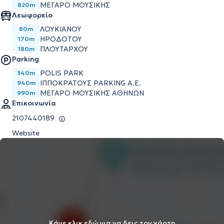
ΜΈΓΑΡΟ ΜΟΥΣΙΚΉΣ
820m
Λεωφορείο
ΛΟΥΚΙΑΝΟΥ
80m
ΗΡΟΔΟΤΟΥ
170m
ΠΛΟΥΤΑΡΧΟΥ
180m
Parking
POLIS PARK
340m
ΙΠΠΟΚΡΆΤΟΥΣ PARKING Α.Ε.
940m
ΜΕΓΆΡΟ ΜΟΥΣΙΚΉΣ ΑΘΗΝΏΝ
990m
Επικοινωνία
2107440189
Website
Κάνε κλικ εδώ για να δεις τον χάρτη