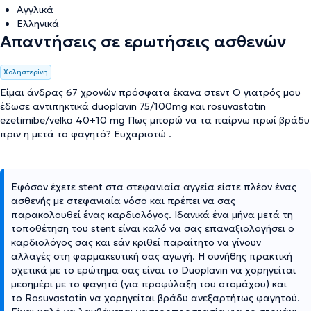
Αγγλικά
Ελληνικά
Απαντήσεις σε ερωτήσεις ασθενών
Χοληστερίνη
Είμαι άνδρας 67 χρονών πρόσφατα έκανα στεντ Ο γιατρός μου
έδωσε αντιπηκτικά duoplavin 75/100mg και rosuvastatin
ezetimibe/velka 40+10 mg Πως μπορώ να τα παίρνω πρωί βράδυ
πριν η μετά το φαγητό? Ευχαριστώ .
Εφόσον έχετε stent στα στεφανιαία αγγεία είστε πλέον ένας
ασθενής με στεφανιαία νόσο και πρέπει να σας
παρακολουθεί ένας καρδιολόγος. Ιδανικά ένα μήνα μετά τη
τοποθέτηση του stent είναι καλό να σας επαναξιολογήσει ο
καρδιολόγος σας και εάν κριθεί παραίτητο να γίνουν
αλλαγές στη φαρμακευτική σας αγωγή. Η συνήθης πρακτική
σχετικά με το ερώτημα σας είναι το Duoplavin να χορηγείται
μεσημέρι με το φαγητό (για προφύλαξη του στομάχου) και
το Rosuvastatin να χορηγείται βράδυ ανεξαρτήτως φαγητού.