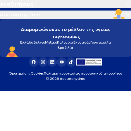
Αναζητήσεις
doctoranytime
Διαμορφώνουμε το μέλλον της υγείας
παγκοσμίως
Ελλάδα
Βέλγιο
Μεξικό
Κολομβία
Εκουαδόρ
Γουατεμάλα
Βραζιλία
Οροι χρήσης
Cookies
Πολιτική προστασίας προσωπικού απορρήτου
© 2026 doctoranytime