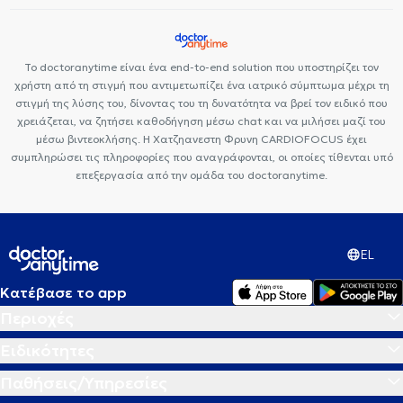
Το doctoranytime είναι ένα end-to-end solution που υποστηρίζει τον
χρήστη από τη στιγμή που αντιμετωπίζει ένα ιατρικό σύμπτωμα μέχρι τη
στιγμή της λύσης του, δίνοντας του τη δυνατότητα να βρεί τον ειδικό που
χρειάζεται, να ζητήσει καθοδήγηση μέσω chat και να μιλήσει μαζί του
μέσω βιντεοκλήσης. Η Χατζηανεστη Φρυνη CARDIOFOCUS έχει
συμπληρώσει τις πληροφορίες που αναγράφονται, οι οποίες τίθενται υπό
επεξεργασία από την ομάδα του doctoranytime.
EL
Κατέβασε το app
Περιοχές
Ειδικότητες
Παθήσεις/Υπηρεσίες