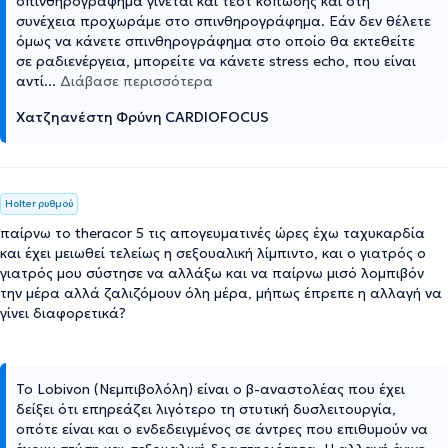
σπινθηρογράφημα γίνεται και τεστ κόπωσης και στη
συνέχεια προχωράμε στο σπινθηρογράφημα. Εάν δεν θέλετε
όμως να κάνετε σπινθηρογράφημα στο οποίο θα εκτεθείτε
σε ραδιενέργεια, μπορείτε να κάνετε stress echo, που είναι
αντί
...
Διάβασε περισσότερα
Χατζηανέστη Φρύνη CARDIOFOCUS
Holter ρυθμού
παίρνω το theracor 5 τις απογευματινές ώρες έχω ταχυκαρδία
και έχει μειωθεί τελείως η σεξουαλική λίμπιντο, και ο γιατρός ο
γιατρός μου σύστησε να αλλάξω και να παίρνω μισό λομπιβόν
την μέρα αλλά ζαλιζόμουν όλη μέρα, μήπως έπρεπε η αλλαγή να
γίνει διαφορετικά?
Το Lobivon (Νεμπιβολόλη) είναι ο β-αναστολέας που έχει
δείξει ότι επηρεάζει λιγότερο τη στυτική δυσλειτουργία,
οπότε είναι και ο ενδεδειγμένος σε άντρες που επιθυμούν να