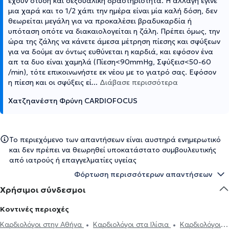
έχουν στύση και σεξουαλική δραστηριότητα. Η αλλαγή έγινε
μια χαρά και το 1/2 χάπι την ημέρα είναι μία καλή δόση, δεν
θεωρείται μεγάλη για να προκαλέσει βραδυκαρδία ή
υπόταση οπότε να διακαιολογείται η ζάλη. Πρέπει όμως, την
ώρα της ζάλης να κάνετε άμεσα μέτρηση πίεσης και σφύξεων
για να δούμε αν όντως ευθύνεται η καρδιά, και εφόσον ένα
απ τα δυο είναι χαμηλά (Πίεση<90mmHg, Σφύξεισ<50-60
/min), τότε επικοινωνήστε εκ νέου με το γιατρό σας. Εφόσον
η πίεση και οι σφύξεις εί
...
Διάβασε περισσότερα
Χατζηανέστη Φρύνη CARDIOFOCUS
Το περιεχόμενο των απαντήσεων είναι αυστηρά ενημερωτικό
και δεν πρέπει να θεωρηθεί υποκατάστατο συμβουλευτικής
από ιατρούς ή επαγγελματίες υγείας
Φόρτωση περισσότερων απαντήσεων
Χρήσιμοι σύνδεσμοι
Κοντινές περιοχές
Καρδιολόγοι στην Αθήνα
Καρδιολόγοι στα Ιλίσια
Καρδιολόγοι