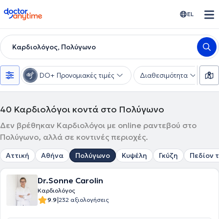
doctoranytime
EL
Καρδιολόγος, Πολύγωνο
DO+ Προνομιακές τιμές
Διαθεσιμότητα
Υ
40
Καρδιολόγοι κοντά στο Πολύγωνο
Δεν βρέθηκαν Καρδιολόγοι με online ραντεβού στο
Πολύγωνο, αλλά σε κοντινές περιοχές.
Αττική
Αθήνα
Πολύγωνο
Κυψέλη
Γκύζη
Πεδίον 
Dr.Sonne Carolin
Καρδιολόγος
|
9.9
232 αξιολογήσεις