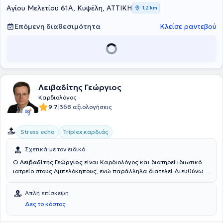
υπερηχοκαρδιογραφικών μελετών. Στο καρδιολογικό ιατρείο-
Αγίου Μελετίου 61Α, Κυψέλη, ΑΤΤΙΚΗ
1,2 km
εργαστήριο παρέχει την δυνατότητα πλήρους και εξειδικευμένου
καρδιολογικού ελέγχου που αφορά όλο το φάσμα των
Επόμενη διαθεσιμότητα
Κλείσε ραντεβού
καρδιαγγειακών παθήσεων.
Λειβαδίτης Γεώργιος
Καρδιολόγος
|
9.7
368 αξιολογήσεις
Stress echo
Triplex καρδιάς
Σχετικά με τον ειδικό
Ο
Λειβαδίτης Γεώργιος
είναι Καρδιολόγος και διατηρεί ιδιωτικό
ιατρείο στους Αμπελόκηπους, ενώ παράλληλα διατελεί Διευθύνων
Σύμβουλος Ιατρικού Διαγνωστικού Κέντρου. Είναι απόφοιτος της
Ιατρικής Σχολής του Πανεπιστημίου Ιωαννίνων και έχει
Απλή επίσκεψη
πραγματοποιήσει μετεκπαίδευση στα υπερηχογραφήματα καρδιάς
Δες το κόστος
και στις νεότερες τεχνικές υπερηχοκαρδιογραφίας (EchoStress, DTI,
Διοισοφάγεια υπερηχοκαρδιογραφήματα). Ειδικεύτηκε στην