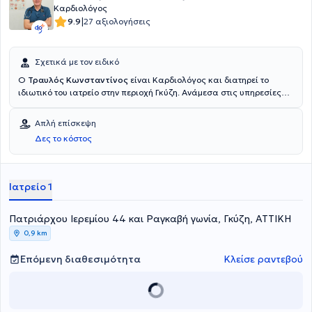
Καρδιολόγος
|
9.9
27 αξιολογήσεις
Σχετικά με τον ειδικό
Ο
Τραυλός Κωνσταντίνος
είναι Καρδιολόγος και διατηρεί το
ιδιωτικό του ιατρείο στην περιοχή Γκύζη. Ανάμεσα στις υπηρεσίες
που παρέχει: To triplex καρδιάς, έλεγχος υπέρτασης και
χοληστερίνης και παρακολούθηση ασθενών με χρόνιες
Απλή επίσκεψη
καρδιολογικές παθήσεις. Εκδίδονται και σχετικές βεβαιώσεις-
Δες το κόστος
πιστοποιητικά.
Ιατρείο 1
Πατριάρχου Ιερεμίου 44 και Ραγκαβή γωνία, Γκύζη, ΑΤΤΙΚΗ
0,9 km
Επόμενη διαθεσιμότητα
Κλείσε ραντεβού