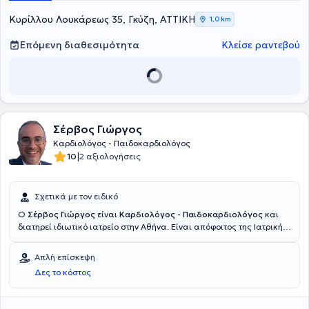
Ελπίς» από το 2019 έως το 2022. Έλαβε τον τίτλο ειδικοτητας της
Καρδιολογίας το 2022. Σήμερα είναι συνεργάτης Καρδιολόγος του
Κυρίλλου Λουκάρεως 35, Γκύζη, ΑΤΤΙΚΗ
1,0 km
ομίλου της Βιοϊατρικής.
Επόμενη διαθεσιμότητα
Κλείσε ραντεβού
Σέρβος Γιώργος
Καρδιολόγος - Παιδοκαρδιολόγος
|
10
2 αξιολογήσεις
Σχετικά με τον ειδικό
Ο
Σέρβος Γιώργος
είναι
Καρδιολόγος - Παιδοκαρδιολόγος
και
διατηρεί ιδιωτικό ιατρείο στην Αθήνα. Είναι απόφοιτος της Ιατρικής
Σχολής του Πανεπιστημίου Πατρών. Το 2012 ολοκλήρωσε την
ειδικότητά του στην Καρδιολογία στο Γενικό Νοσοκομείο Πατρών.
Απλή επίσκεψη
Από το 2013, επικεντρώθηκε αμιγώς στην εκπαίδευση και άσκηση
Δες το κόστος
της Παιδοκαρδιολογίας, εντασσόμενος στο ιατρικό δυναμικό του
Γενικού Νοσοκομείου Παίδων Αθηνών Παναγιώτη και Αγλαΐας
Κυριακού αρχικά ως επικουρικός επιμελητής, ενώ σήμερα κατέχει