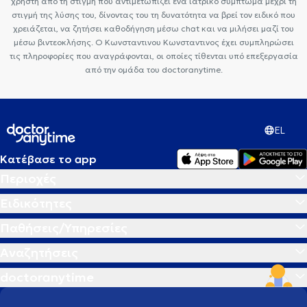
χρήστη από τη στιγμή που αντιμετωπίζει ένα ιατρικό σύμπτωμα μέχρι τη
στιγμή της λύσης του, δίνοντας του τη δυνατότητα να βρεί τον ειδικό που
χρειάζεται, να ζητήσει καθοδήγηση μέσω chat και να μιλήσει μαζί του
μέσω βιντεοκλήσης. Ο Κωνσταντινου Κωνσταντινος έχει συμπληρώσει
τις πληροφορίες που αναγράφονται, οι οποίες τίθενται υπό επεξεργασία
από την ομάδα του doctoranytime.
EL
Κατέβασε το app
Περιοχές
Ειδικότητες
Παθήσεις/Υπηρεσίες
Αναζητήσεις
doctoranytime