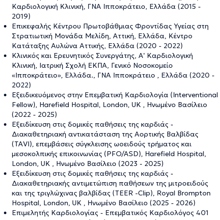
Καρδιολογική Κλινική, ΓΝΑ Ιπποκράτειο, Ελλάδα (2015 -
2019)
Επικεφαλής Κέντρου Πρωτοβάθμιας Φροντίδας Υγείας στη
Στρατιωτική Μονάδα Μελίδη, Αττική, Ελλάδα, Κέντρο
Κατάταξης Αυλώνα Αττικής, Ελλάδα (2020 - 2022)
Κλινικός και Ερευνητικός Συνεργάτης, Α' Καρδιολογική
Κλινική, Ιατρική Σχολή ΕΚΠΑ, Γενικό Νοσοκομείο
«Ιπποκράτειο», Ελλάδα., ΓΝΑ Ιπποκράτειο , Ελλάδα (2020 -
2022)
Εξειδικευόμενος στην Επεμβατική Καρδιολογία (Interventional
Fellow), Harefield Hospital, London, UK , Ηνωμένο Βασίλειο
(2022 - 2025)
Εξειδίκευση στις δομικές παθήσεις της καρδιάς -
Διακαθετηριακή αντικατάσταση της Αορτικής Βαλβίδας
(TAVI), επεμβάσεις σύγκλεισης ωοειδούς τρήματος και
μεσοκολπικής επικοινωνίας (PFO/ASD), Harefield Hospital,
London, UK , Ηνωμένο Βασίλειο (2023 - 2025)
Εξειδίκευση στις δομικές παθήσεις της καρδιάς -
Διακαθετηριακής αντιμετώπιση παθήσεων της μιτροειδούς
και της τριγλώχινας βαλβίδας (TEER -Clip), Royal Brompton
Hospital, London, UK , Ηνωμένο Βασίλειο (2025 - 2026)
Επιμελητής Καρδιολογίας - Επεμβατικός Καρδιολόγος 401