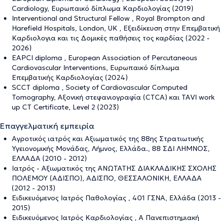
Cardiology, Ευρωπαικό δίπλωμα Καρδιολογίας (2019)
Interventional and Structural Fellow , Royal Brompton and
Harefield Hospitals, London, UK , Εξειδίκευση στην Επεμβατική
Καρδιολογια και τις Δομικές παθήσεις τος καρδίας (2022 -
2026)
EAPCI diploma , European Association of Percutaneous
Cardiovascular Interventions, Ευρωπαικό δίπλωμα
Επεμβατικής Καρδιολογίας (2024)
SCCT diploma , Society of Cardiovascular Computed
Tomography, Αξονική στεφανιογραφία (CTCA) και TAVI work
up CT Certificate, Level 2 (2023)
Επαγγελματική εμπειρία
Αγροτικός ιατρός και Αξιωματικός της 88ης Στρατιωτικής
Υγειονομικής Μονάδας, Λήμνος, Ελλάδα., 88 ΣΔΙ ΛΗΜΝΟΣ,
ΕΛΛΑΔΑ (2010 - 2012)
Ιατρός - Αξιωματικός της ΑΝΩΤΑΤΗΣ ΔΙΑΚΛΑΔΙΚΗΣ ΣΧΟΛΗΣ
ΠΟΛΕΜΟΥ (ΑΔΙΣΠΟ), ΑΔΙΣΠΟ, ΘΕΣΣΑΛΟΝΙΚΗ, ΕΛΛΑΔΑ
(2012 - 2013)
Ειδικευόμενος Ιατρός Παθολογίας , 401 ΓΣΝΑ, Ελλάδα (2013 -
2015)
Ειδικευόμενος Ιατρός Καρδιολογίας , Α Πανεπιστημιακή