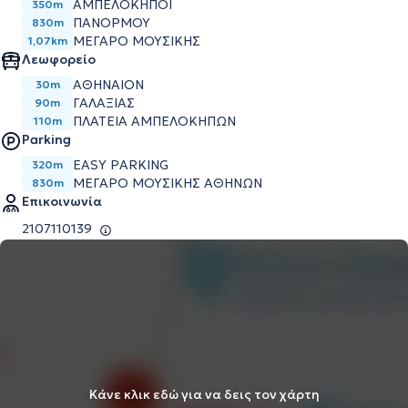
ΑΜΠΕΛΌΚΗΠΟΙ
350m
ΠΑΝΌΡΜΟΥ
830m
ΜΈΓΑΡΟ ΜΟΥΣΙΚΉΣ
1,07km
Λεωφορείο
ΑΘΗΝΑΙΟΝ
30m
ΓΑΛΑΞΙΑΣ
90m
ΠΛΑΤΕΙΑ ΑΜΠΕΛΟΚΗΠΩΝ
110m
Parking
EASY PARKING
320m
ΜΕΓΆΡΟ ΜΟΥΣΙΚΉΣ ΑΘΗΝΏΝ
830m
Επικοινωνία
2107110139
Κάνε κλικ εδώ για να δεις τον χάρτη