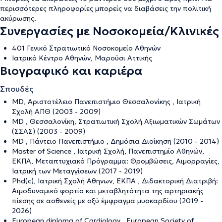
περισσότερες πληροφορίες μπορείς να διαβάσεις την
πολιτική
ακύρωσης
.
Συνεργασίες με Νοσοκομεία/Κλινικές
401 Γενικό Στρατιωτικό Νοσοκομείο Αθηνών
Ιατρικό Κέντρο Αθηνών, Μαρούσι Αττικής
Βιογραφικό και καριέρα
Σπουδές
MD, Αριστοτέλειο Πανεπιστήμιο Θεσσαλονίκης , Ιατρική
Σχολή ΑΠΘ (2003 - 2009)
MD , Θεσσαλονίκη, Στρατιωτική Σχολή Αξιωματικών Σωμάτων
(ΣΣΑΣ) (2003 - 2009)
MD , Πάντειο Πανεπιστήμιο , Δημόσια Διοίκηση (2010 - 2014)
Master of Science , Ιατρική Σχολή, Πανεπιστημίο Αθηνών,
ΕΚΠΑ, Μεταπτυχιακό Πρόγραμμα: Θρομβώσεις, Αιμορραγίες,
Ιατρική των Μεταγγίσεων (2017 - 2019)
Phd(c), Ιατρική Σχολή Αθηνων, ΕΚΠΑ , Διδακτορική Διατριβή:
Αιμοδυναμικό φορτίο και μεταβλητότητα της αρτηριακής
πίεσης σε ασθενείς με οξύ έμφραγμα μυοκαρδίου (2019 -
2026)
European diploma of Cardiology , European Society of