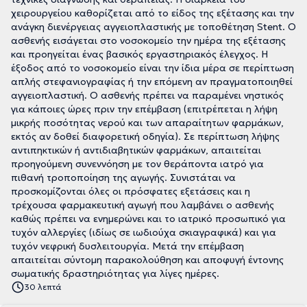
χειρουργείου καθορίζεται από το είδος της εξέτασης και την
ανάγκη διενέργειας αγγειοπλαστικής με τοποθέτηση Stent. Ο
ασθενής εισάγεται στο νοσοκομείο την ημέρα της εξέτασης
και προηγείται ένας βασικός εργαστηριακός έλεγχος. Η
έξοδος από το νοσοκομείο είναι την ίδια μέρα σε περίπτωση
απλής στεφανιογραφίας ή την επόμενη αν πραγματοποιηθεί
αγγειοπλαστική. Ο ασθενής πρέπει να παραμένει νηστικός
για κάποιες ώρες πριν την επέμβαση (επιτρέπεται η λήψη
μικρής ποσότητας νερού και των απαραίτητων φαρμάκων,
εκτός αν δοθεί διαφορετική οδηγία). Σε περίπτωση λήψης
αντιπηκτικών ή αντιδιαβητικών φαρμάκων, απαιτείται
προηγούμενη συνεννόηση με τον θεράποντα ιατρό για
πιθανή τροποποίηση της αγωγής. Συνιστάται να
προσκομίζονται όλες οι πρόσφατες εξετάσεις και η
τρέχουσα φαρμακευτική αγωγή που λαμβάνει ο ασθενής
καθώς πρέπει να ενημερώνει και το ιατρικό προσωπικό για
τυχόν αλλεργίες (ιδίως σε ιωδιούχα σκιαγραφικά) και για
τυχόν νεφρική δυσλειτουργία. Μετά την επέμβαση
απαιτείται σύντομη παρακολούθηση και αποφυγή έντονης
σωματικής δραστηριότητας για λίγες ημέρες.
30 λεπτά