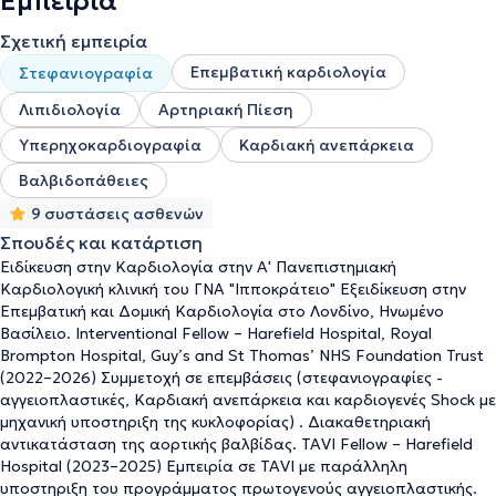
Εμπειρία
Σχετική εμπειρία
Επεμβατική καρδιολογία
Στεφανιογραφία
Λιπιδιολογία
Αρτηριακή Πίεση
Υπερηχοκαρδιογραφία
Καρδιακή ανεπάρκεια
Βαλβιδοπάθειες
9 συστάσεις ασθενών
Σπουδές και κατάρτιση
Ειδίκευση στην Καρδιολογία στην Α' Πανεπιστημιακή
Καρδιολογική κλινική του ΓΝΑ "Ιπποκράτειο" Εξειδίκευση στην
Επεμβατική και Δομική Καρδιολογία στο Λονδίνο, Ηνωμένο
Βασίλειο. Interventional Fellow – Harefield Hospital, Royal
Brompton Hospital, Guy’s and St Thomas’ NHS Foundation Trust
(2022–2026) Συμμετοχή σε επεμβάσεις (στεφανιογραφίες -
αγγειοπλαστικές, Καρδιακή ανεπάρκεια και καρδιογενές Shock με
μηχανική υποστηριξη της κυκλοφορίας) . Διακαθετηριακή
αντικατάσταση της αορτικής βαλβίδας. TAVI Fellow – Harefield
Hospital (2023–2025) Εμπειρία σε TAVI με παράλληλη
υποστηριξη του προγράμματος πρωτογενούς αγγειοπλαστικής.