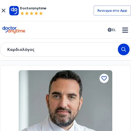
Doctoranytime
Άνοιγμα στο App
doctoranytime
EL
Καρδιολόγος