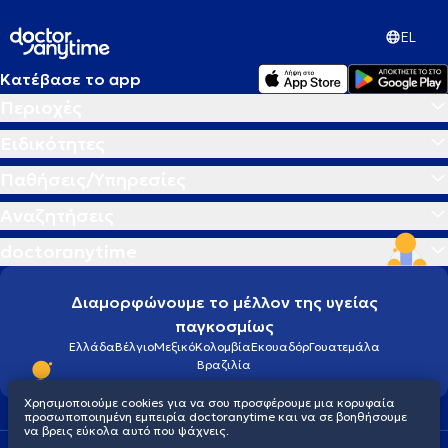
EL
Κατέβασε το app
Περιοχές
Ειδικότητες
Παθήσεις/Υπηρεσίες
Αναζητήσεις
doctoranytime
Διαμορφώνουμε το μέλλον της υγείας
παγκοσμίως
Ελλάδα
Βέλγιο
Μεξικό
Κολομβία
Εκουαδόρ
Γουατεμάλα
Βραζιλία
Χρησιμοποιούμε cookies για να σου προσφέρουμε μια κορυφαία
προσωποποιημένη εμπειρία doctoranytime και να σε βοηθήσουμε
να βρεις εύκολα αυτό που ψάχνεις.